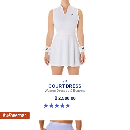
Seam tapes for durability and contrast.
Free cut hem for a lightweight construction.
At least 50% of the garment's main material is made
with recycled content to reduce waste and carbon
emissions.
100% Recycled Polyester
2 สี
COURT DRESS
Women Dresses & Bottoms
฿ 2,500.00
4.7 จาก 5 ดาว 6 รีวิว
สินค้าลดราคา