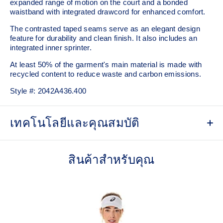
expanded range of motion on the court and a bonded
waistband with integrated drawcord for enhanced comfort.
The contrasted taped seams serve as an elegant design
feature for durability and clean finish. It also includes an
integrated inner sprinter.
At least 50% of the garment's main material is made with
recycled content to reduce waste and carbon emissions.
Style #:
2042A436.400
เทคโนโลยีและคุณสมบัติ
Quick-drying.
สินค้าสำหรับคุณ
2-way stretch woven fabric.
Strategically placed origami pleats for freedom of
movement.
Integrated inner sprinter.
Bonded waistband with integrated drawcord.