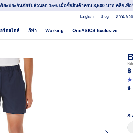
วิริยะประกันภัยรับส่วนลด 15% เมื่อซื้อสินค้าครบ 3,500 บาท คลิกเพื่อรั
English
Blog
ความช่วย
อร์ตสไตล์
กีฬา
Working
OneASICS Exclusive
B
Kid
฿
5.
จา
สี:
5
ดา
ค่
ค
เฉล
R
Si
9
Re
ลิง