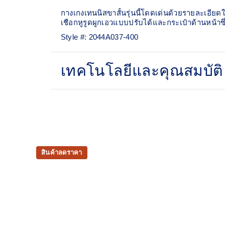
กางเกงเทนนิสขาสั้นรุ่นนี้โดดเด่นด้วยรายละเอียด
เชือกหูรูดผูกเอวแบบปรับได้และกระเป๋าด้านหน้าซึ่ง
Style #:
2044A037-400
เทคโนโลยีและคุณสมบัติ
Quick-drying
Slits at the side improve freedom of moveme
100% Polyester
สินค้าลดราคา