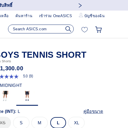
บสิทธิ์
เหลือ
ค้นหาร้าน
เข้าร่วม OneASICS
บัญชีของฉัน
OYS TENNIS SHORT
s Shorts
 1,300.00
5.0
(9)
0
ก
MIDNIGHT
ว
า
ะแนน
ี่ย
ead
ze (INT):
L
คู่มือขนาด
views.
XS
S
M
L
XL
ก์