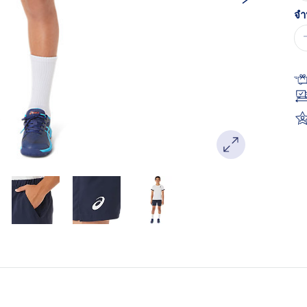
หน
เด
จำ