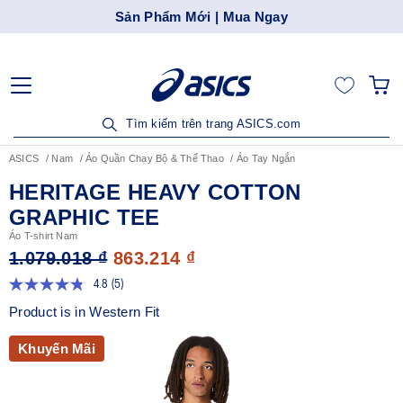
Sản Phẩm Mới | Mua Ngay
Tìm kiếm trên trang ASICS.com
ASICS
Nam
Áo Quần Chạy Bộ & Thể Thao
Áo Tay Ngắn
HERITAGE HEAVY COTTON
GRAPHIC TEE
Áo T-shirt Nam
1.079.018 ₫
863.214 ₫
4.8
(5)
Đọc
5
Product is in Western Fit
đánh
giá.
Liên
Khuyến Mãi
kết
trang
tương