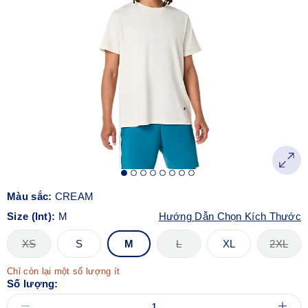
tự.
Màu sắc:
CREAM
Size (Int):
M
Hướng Dẫn Chọn Kích Thước
XS
S
M
L
XL
2XL
Chỉ còn lại một số lượng ít
Số lượng: