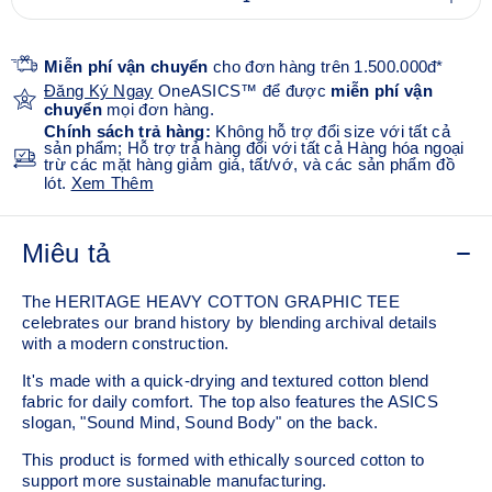
Miễn phí vận chuyển
cho đơn hàng trên 1.500.000đ*
Đăng Ký Ngay
OneASICS™ để được
miễn phí vận
chuyển
mọi đơn hàng.
Chính sách trả hàng:
Không hỗ trợ đổi size với tất cả
sản phẩm; Hỗ trợ trả hàng đối với tất cả Hàng hóa ngoại
trừ các mặt hàng giảm giá, tất/vớ, và các sản phẩm đồ
lót.
Xem Thêm
Miêu tả
The HERITAGE HEAVY COTTON GRAPHIC TEE
celebrates our brand history by blending archival details
with a modern construction.
It's made with a quick-drying and textured cotton blend
fabric for daily comfort. The top also features the ASICS
slogan, "Sound Mind, Sound Body" on the back.
This product is formed with ethically sourced cotton to
support more sustainable manufacturing.