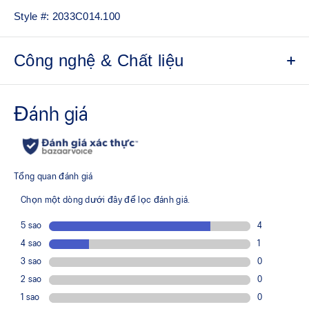
Style #:
2033C014.100
Công nghệ & Chất liệu
Quick-drying.
Textured cotton fabric.
"Sound Mind, Sound Body" slogan on the back.
Relaxed fit.
This product is formed with ethically sourced cotton to
support more sustainable manufacturing.
60% Cotton, 40% Polyester