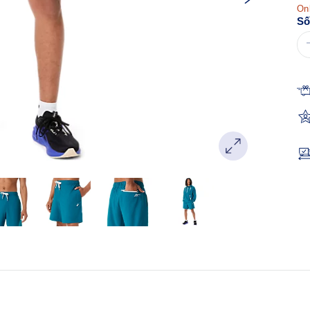
Onl
Số