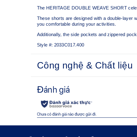
The HERITAGE DOUBLE WEAVE SHORT celebrates o
These shorts are designed with a double-layer weav
you comfortable during your activities.
Additionally, the side pockets and zippered pock
Style #:
2033C017.400
Công nghệ & Chất liệu
Water repellent.
2 seam line pockets and a zippered back pock
essentials.
Embroidered ASICS Spiral logo on the front 
back.