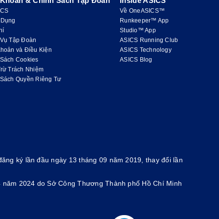
 Khoản & Chính Sách Tập Đoàn
Inside ASICS
ICS
Về OneASICS™
 Dụng
Runkeeper™ App
hí
Studio™ App
 Vụ Tập Đoàn
ASICS Running Club
hoản và Điều Kiện
ASICS Technology
 Sách Cookies
ASICS Blog
Trừ Trách Nhiệm
 Sách Quyền Riêng Tư
ăng ký lần đầu ngày 13 tháng 09 năm 2019, thay đổi lần
g 4 năm 2024 do Sở Công Thương Thành phố Hồ Chí Minh