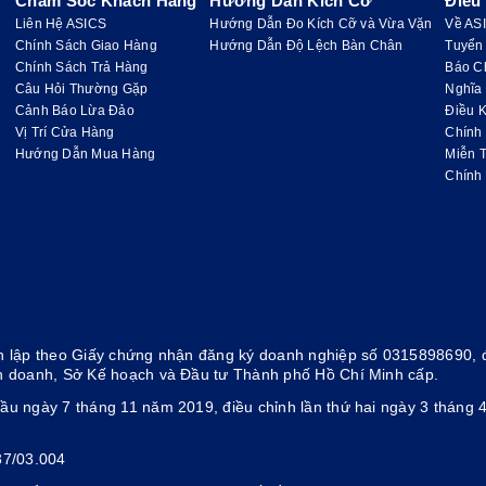
Chăm Sóc Khách Hàng
Hướng Dẫn Kích Cỡ
Điều
100% Polyester
Liên Hệ ASICS
Hướng Dẫn Đo Kích Cỡ và Vừa Vặn
Về AS
Chính Sách Giao Hàng
Hướng Dẫn Độ Lệch Bàn Chân
Tuyển
Chính Sách Trả Hàng
Báo C
Câu Hỏi Thường Gặp
Nghĩa
Cảnh Báo Lừa Đảo
Điều K
Vị Trí Cửa Hàng
Chính
Hướng Dẫn Mua Hàng
Miễn 
Chính
 lập theo Giấy chứng nhận đăng ký doanh nghiệp số 0315898690, đ
h doanh, Sở Kế hoạch và Đầu tư Thành phố Hồ Chí Minh cấp.
ầu ngày 7 tháng 11 năm 2019, điều chỉnh lần thứ hai ngày 3 thán
37/03.004