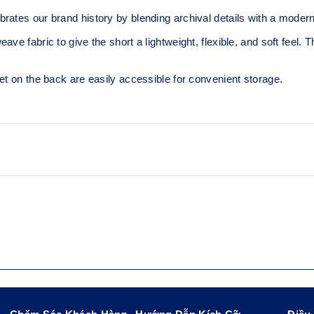
ur brand history by blending archival details with a modern 
e fabric to give the short a lightweight, flexible, and soft feel. T
et on the back are easily accessible for convenient storage.
Designed with a lightweight a
your skin.
et for storing small
Adjustable drawcord waist t
and ASICS Stripe on the
7in inseam.