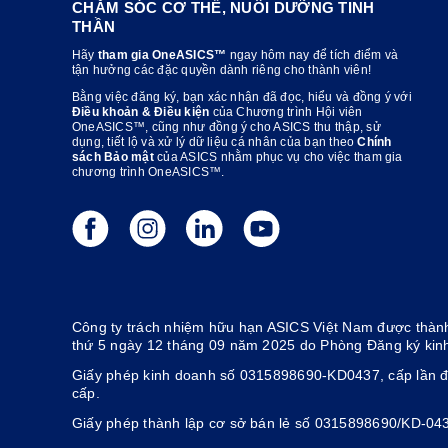
CHĂM SÓC CƠ THỂ, NUÔI DƯỠNG TINH
Regular fit.
THẦN
Hãy
tham gia OneASICS™
ngay hôm nay để tích điểm và
tận hưởng các đặc quyền dành riêng cho thành viên!
Bằng việc đăng ký, bạn xác nhận đã đọc, hiểu và đồng ý với
Điều khoản & Điều kiện
của Chương trình Hội viên
OneASICS™, cũng như đồng ý cho ASICS thu thập, sử
dụng, tiết lộ và xử lý dữ liệu cá nhân của bạn theo
Chính
sách Bảo mật
của ASICS nhằm phục vụ cho việc tham gia
chương trình OneASICS™.
Công ty trách nhiệm hữu hạn ASICS Việt Nam được thành
thứ 5 ngày 12 tháng 09 năm 2025 do Phòng Đăng ký kin
Giấy phép kinh doanh số 0315898690-KD0437, cấp lần đ
cấp.
Giấy phép thành lập cơ sở bán lẻ số 0315898690/KD-04