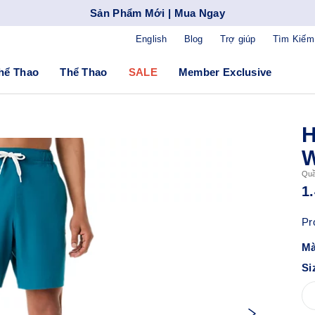
Sản Phẩm Mới | Mua Ngay
English
Blog
Trợ giúp
Tìm Kiếm
hể Thao
Thể Thao
SALE
Member Exclusive
W
Quầ
1
Pr
Mà
Si