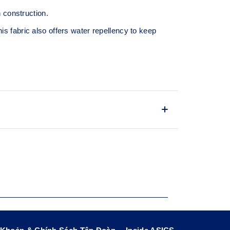
construction.
his fabric also offers water repellency to keep
nd flexible fabric with a soft feel against
ie.