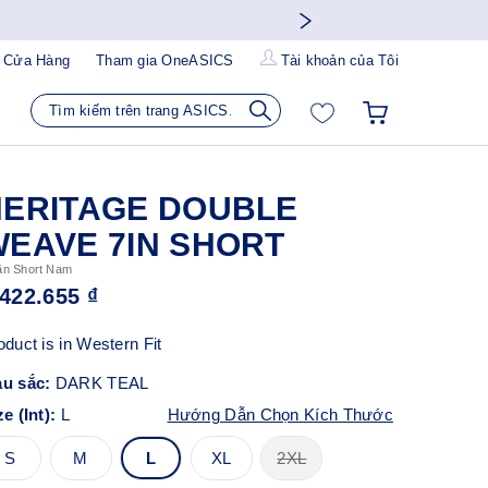
 Cửa Hàng
Tham gia OneASICS
Tài khoản của Tôi
HERITAGE DOUBLE
EAVE 7IN SHORT
n Short Nam
.422.655 ₫
oduct is in Western Fit
u sắc:
DARK TEAL
ze (Int):
L
Hướng Dẫn Chọn Kích Thước
S
M
L
XL
2XL