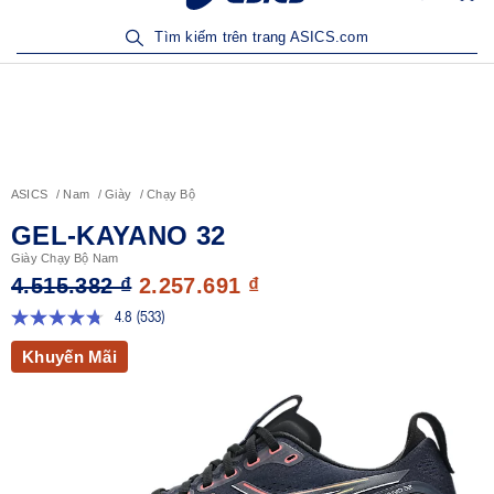
Sản Phẩm Mới | Mua Ngay
Tìm kiếm trên trang ASICS.com
ASICS
Nam
Giày
Chạy Bộ
GEL-KAYANO 32
Giày Chạy Bộ Nam
4.515.382 ₫
2.257.691 ₫
4.8
(533)
Đọc
533
Khuyến Mãi
đánh
giá.
Liên
kết
trang
tương
tự.