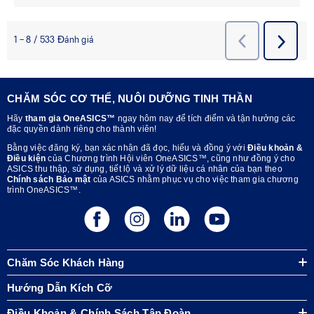
CHĂM SÓC CƠ THỂ, NUÔI DƯỠNG TINH THẦN
Hãy
tham gia OneASICS™
ngay hôm nay để tích điểm và tận hưởng các
đặc quyền dành riêng cho thành viên!
Bằng việc đăng ký, bạn xác nhận đã đọc, hiểu và đồng ý với
Điều khoản &
Điều kiện
của Chương trình Hội viên OneASICS™, cũng như đồng ý cho
ASICS thu thập, sử dụng, tiết lộ và xử lý dữ liệu cá nhân của bạn theo
Chính sách Bảo mật
của ASICS nhằm phục vụ cho việc tham gia chương
trình OneASICS™.
Chăm Sóc Khách Hàng
Hướng Dẫn Kích Cỡ
Điều Khoản & Chính Sách Tập Đoàn