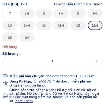
Size (US):
12H
Hướng Dẫn Chọn Kích Thước
7
7H
8
8H
9
9H
10
10H
11
11H
12
12H
13
14
Hết hàng
Số lượng:
Miễn phí vận chuyển
cho đơn hàng trên 1.500.000đ*
Đăng Ký Ngay
OneASICS™ để được
miễn phí vận
chuyển
mọi đơn hàng.
Chính sách trả hàng:
Không hỗ trợ đổi size với tất cả
sản phẩm; Hỗ trợ trả hàng đối với tất cả Hàng hóa ngoại
trừ các mặt hàng giảm giá, tất/vớ, và các sản phẩm đồ
lót.
Xem Thêm