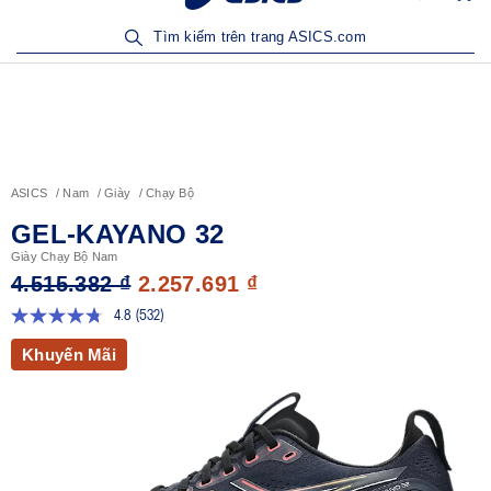
Sản Phẩm Mới | Mua Ngay
Tìm kiếm trên trang ASICS.com
ASICS
Nam
Giày
Chạy Bộ
GEL-KAYANO 32
Giày Chạy Bộ Nam
4.515.382 ₫
2.257.691 ₫
4.8
(532)
Đọc
532
Khuyến Mãi
đánh
giá.
Liên
kết
trang
tương
tự.