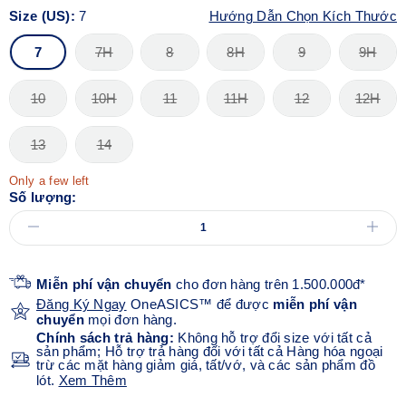
Size (US):
7
Hướng Dẫn Chọn Kích Thước
7
7H
8
8H
9
9H
10
10H
11
11H
12
12H
13
14
Only a few left
Số lượng:
Miễn phí vận chuyển
cho đơn hàng trên 1.500.000đ*
Đăng Ký Ngay
OneASICS™ để được
miễn phí vận
chuyển
mọi đơn hàng.
Chính sách trả hàng:
Không hỗ trợ đổi size với tất cả
sản phẩm; Hỗ trợ trả hàng đối với tất cả Hàng hóa ngoại
trừ các mặt hàng giảm giá, tất/vớ, và các sản phẩm đồ
lót.
Xem Thêm