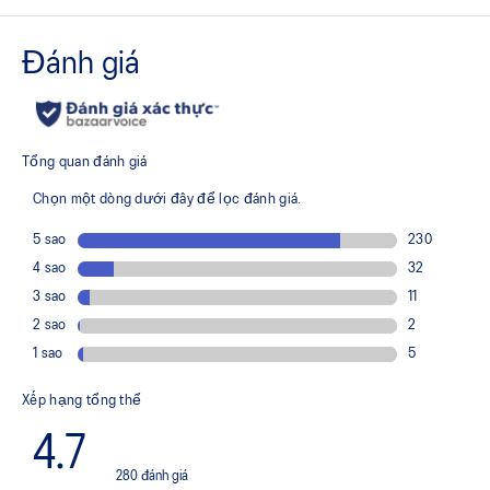
Thân giày dệt kim kỹ thuật
Chất liệu dệt kim nhẹ, thoáng khí giúp giảm nhu cầu sử
dụng các lớp phủ bổ sung.
Công nghệ PureGEL™
Phiên bản nâng cấp, mềm mại hơn của công nghệ GEL™,
vẫn giữ trọn những đặc tính ưu việt đã làm nên danh tiếng
của GEL™. Mềm hơn khoảng 65% so với công nghệ
GEL™ tiêu chuẩn.
Đệm FF BLAST™ PLUS
Lớp bọt đế giữa mang đến sự kết hợp giữa độ êm ái như
trên mây và khả năng phản hồi linh hoạt, với trọng lượng
nhẹ hơn FF BLAST™.
Lót giày OrthoLite™ X-55
Lớp lót cao cấp mang lại hiệu suất đệm êm và khả năng
kiểm soát độ ẩm, giúp môi trường bên trong giày mát mẻ
và khô thoáng hơn.
Chi tiết phản quang
Tăng khả năng hiển thị với độ phản sáng rõ nét vào ban
đêm và sáng sớm.