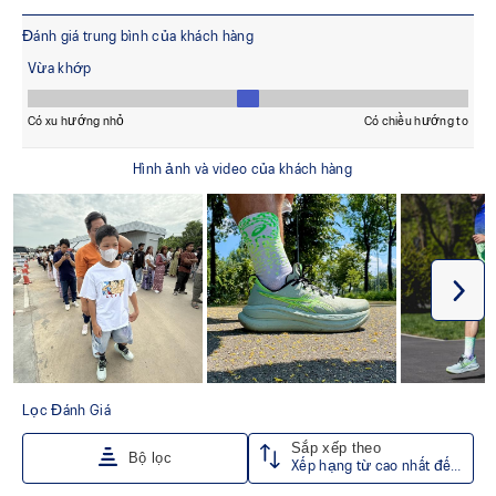
Đế ngoài HYBRID ASICSGRIP™
Kết hợp cao su ASICSGRIP™ và vật liệu AHARPLUS™,
mang lại độ bám vượt trội trên nhiều địa hình khác nhau và
độ bền cao.
Ít nhất 75% vật liệu chính của phần thân giày được làm
từ vật liệu tái chế nhằm giảm thiểu rác thải và lượng khí
thải carbon.
Lớp lót giày được sản xuất bằng công nghệ nhuộm
dung dịch, giúp giảm khoảng 33% lượng nước sử dụng
và khoảng 45% lượng khí thải carbon so với công nghệ
nhuộm truyền thống.