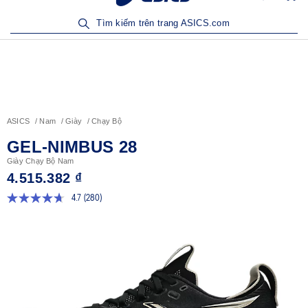
Sản Phẩm Mới | Mua Ngay
Tìm kiếm trên trang ASICS.com
ASICS
Nam
Giày
Chạy Bộ
GEL-NIMBUS 28
Giày Chạy Bộ Nam
4.515.382 ₫
4.7
(280)
Đọc
280
đánh
giá.
Liên
kết
trang
tương
tự.