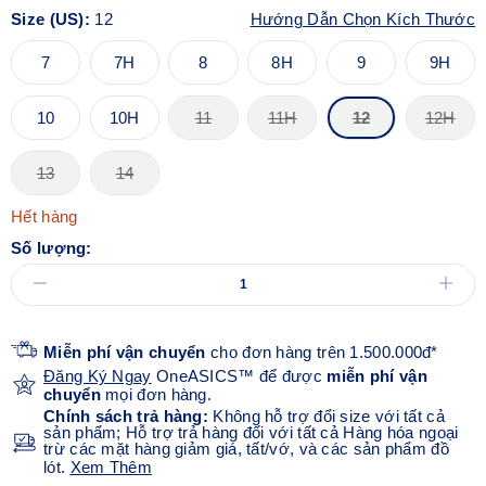
Size (US):
12
Hướng Dẫn Chọn Kích Thước
7
7H
8
8H
9
9H
10
10H
11
11H
12
12H
13
14
Hết hàng
Số lượng:
Miễn phí vận chuyển
cho đơn hàng trên 1.500.000đ*
Đăng Ký Ngay
OneASICS™ để được
miễn phí vận
chuyển
mọi đơn hàng.
Chính sách trả hàng:
Không hỗ trợ đổi size với tất cả
sản phẩm; Hỗ trợ trả hàng đối với tất cả Hàng hóa ngoại
trừ các mặt hàng giảm giá, tất/vớ, và các sản phẩm đồ
lót.
Xem Thêm