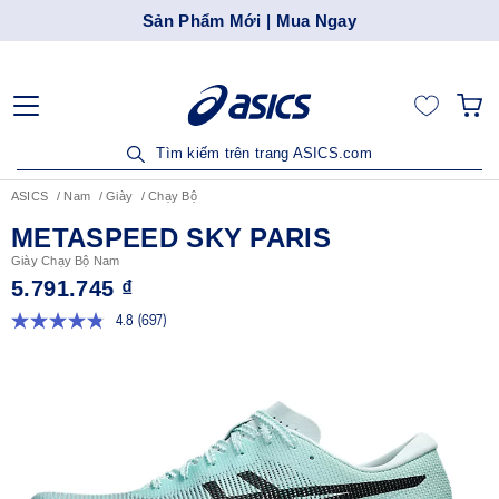
Sản Phẩm Mới | Mua Ngay
Tìm kiếm trên trang ASICS.com
ASICS
Nam
Giày
Chạy Bộ
METASPEED SKY PARIS
Giày Chạy Bộ Nam
5.791.745 ₫
4.8
(697)
Đọc
697
đánh
giá.
Liên
kết
trang
tương
tự.