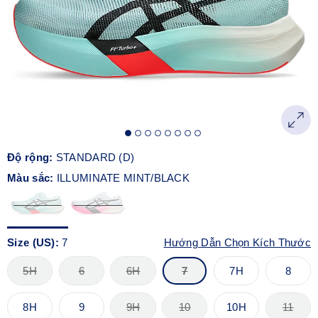
Độ rộng:
STANDARD (D)
Màu sắc:
ILLUMINATE MINT/BLACK
Size (US):
7
Hướng Dẫn Chọn Kích Thước
5H
6
6H
7
7H
8
8H
9
9H
10
10H
11