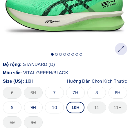
Độ rộng:
STANDARD (D)
Màu sắc:
VITAL GREEN/BLACK
Size (US):
10H
Hướng Dẫn Chọn Kích Thước
6
6H
7
7H
8
8H
9
9H
10
10H
11
11H
12
13