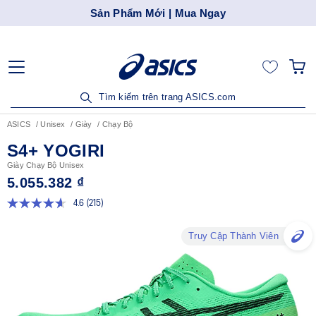
Sản Phẩm Mới | Mua Ngay
Tìm kiếm trên trang ASICS.com
ASICS
Unisex
Giày
Chạy Bộ
S4+ YOGIRI
Giày Chạy Bộ Unisex
5.055.382 ₫
4.6
(215)
Đọc
215
đánh
Truy Cập Thành Viên
giá.
Liên
kết
trang
tương
tự.