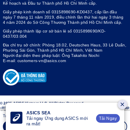
Kế hoạch và Đầu tư Thành phố Hồ Chí Minh cấp.
Giấy phép kinh doanh số 0315898690-KD0437, cấp lần đầu
ngày 7 tháng 11 năm 2019, điều chỉnh lần thứ hai ngày 3 tháng
4 năm 2024 do Sở Công Thương Thành phố Hồ Chí Minh cấp.
Giấy phép thành lập cơ sở bán lẻ số 0315898690/KD-
0437/03.004
Địa chỉ trụ sở chính: Phòng 18.02, Deutsches Haus, 33 Lê Duẩn,
Phường Sài Gòn, Thành phố Hồ Chí Minh, Việt Nam
Người đại diện theo pháp luật: Ông Takahito Nochi
E-mail: customers-vn@asics.com
© 2026 ASICS Vietnam LLC. All Rights Reserved.
Thiết kế sọc trên hai bên giày ASICS® là nhãn hiệu đã đăng ký của Tập
đoàn ASICS.
ASICS SEA
Trở thành thành viên OneASICS™ để mua hàng
Tải Ngay
Tải ngay Ứng dụng ASICS mới
ra mắt!
Tham Gia Miễn Phí
Đăng Nhập