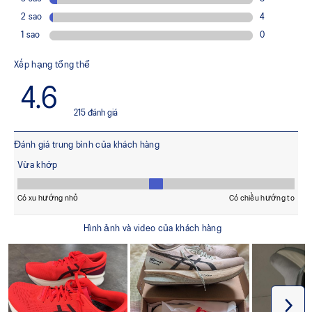
Công nghệ đệm FF TURBO™
Là loại đệm nhẹ và đàn hồi nhất của ASICS, nhẹ hơn
khoảng 33% và phản hồi năng lượng cao hơn khoảng 13%
so với đệm FF BLAST™
Cao su đế ngoài ASICSGRIP™
Mang lại độ bám vượt trội trên nhiều loại địa hình