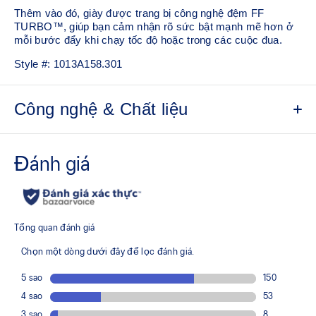
Thêm vào đó, giày được trang bị công nghệ đệm FF
TURBO™, giúp bạn cảm nhận rõ sức bật mạnh mẽ hơn ở
mỗi bước đẩy khi chạy tốc độ hoặc trong các cuộc đua.​
Style #:
1013A158.301
Công nghệ & Chất liệu
Thiết kế thân giày bằng lưới kỹ thuật
Tăng khả năng thoáng khí
Ít nhất 50% vật liệu chính ở phần thân giày được làm từ
vật liệu tái chế nhằm giảm thiểu rác thải và khí thải
carbon
Lớp lót giày được sản xuất bằng quy trình nhuộm dung
dịch, giúp giảm khoảng 33% lượng nước sử dụng và
giảm khoảng 45% lượng khí thải carbon so với công
nghệ nhuộm thông thường
Tấm carbon toàn chiều dài
Tăng độ ổn định và cải thiện lực đẩy khi bật mũi chân