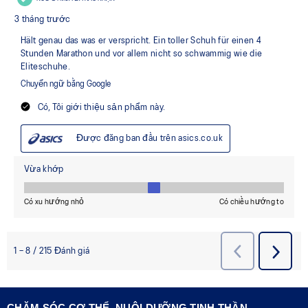
CHĂM SÓC CƠ THỂ, NUÔI DƯỠNG TINH THẦN