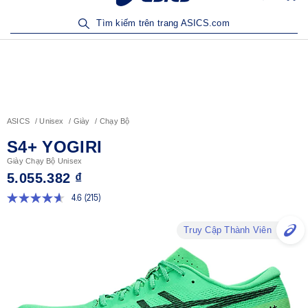
Sản Phẩm Mới | Mua Ngay
Tìm kiếm trên trang ASICS.com
ASICS
Unisex
Giày
Chạy Bộ
S4+ YOGIRI
Giày Chạy Bộ Unisex
5.055.382 ₫
4.6
(215)
Đọc
215
đánh
Truy Cập Thành Viên
giá.
Liên
kết
trang
tương
tự.