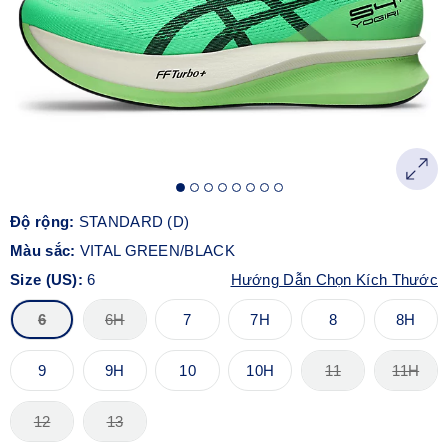
Độ rộng:
STANDARD (D)
Màu sắc:
VITAL GREEN/BLACK
Size (US):
6
Hướng Dẫn Chọn Kích Thước
6
6H
7
7H
8
8H
9
9H
10
10H
11
11H
12
13