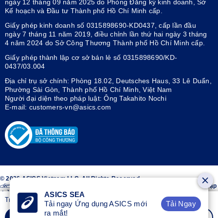
ngày 12 tháng 09 năm 2025 do Phòng Đăng ký kinh doanh, Sở
Kế hoạch và Đầu tư Thành phố Hồ Chí Minh cấp.
Giấy phép kinh doanh số 0315898690-KD0437, cấp lần đầu
ngày 7 tháng 11 năm 2019, điều chỉnh lần thứ hai ngày 3 tháng
4 năm 2024 do Sở Công Thương Thành phố Hồ Chí Minh cấp.
Giấy phép thành lập cơ sở bán lẻ số 0315898690/KD-
0437/03.004
Địa chỉ trụ sở chính: Phòng 18.02, Deutsches Haus, 33 Lê Duẩn,
Phường Sài Gòn, Thành phố Hồ Chí Minh, Việt Nam
Người đại diện theo pháp luật: Ông Takahito Nochi
E-mail: customers-vn@asics.com
© 2026 ASICS Vietnam LLC. All Rights Reserved.
Thiết kế sọc trên hai bên giày ASICS® là nhãn hiệu đã đăng ký của Tập
đoàn ASICS.
ASICS SEA
Trở thành thành viên OneASICS™ để mua hàng
Tải Ngay
Tải ngay Ứng dụng ASICS mới
ra mắt!
Tham Gia Miễn Phí
Đăng Nhập