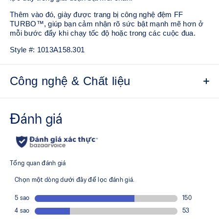
Thêm vào đó, giày được trang bị công nghệ đệm FF
TURBO™, giúp bạn cảm nhận rõ sức bật mạnh mẽ hơn ở
mỗi bước đẩy khi chạy tốc độ hoặc trong các cuộc đua.​
Style #:
1013A158.301
Công nghệ & Chất liệu
Thiết kế thân giày bằng lưới kỹ thuật
Tăng khả năng thoáng khí
Ít nhất 50% vật liệu chính ở phần thân giày được làm từ
vật liệu tái chế nhằm giảm thiểu rác thải và khí thải
carbon
Lớp lót giày được sản xuất bằng quy trình nhuộm dung
dịch, giúp giảm khoảng 33% lượng nước sử dụng và
giảm khoảng 45% lượng khí thải carbon so với công
nghệ nhuộm thông thường
Tấm carbon toàn chiều dài