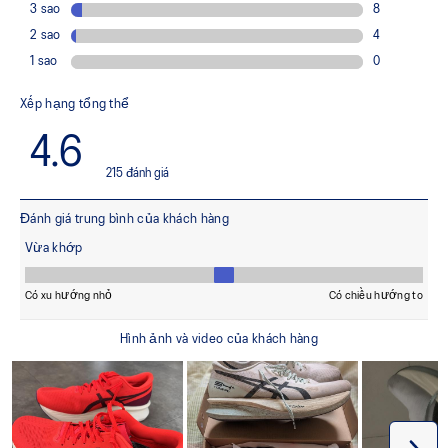
Tăng độ ổn định và cải thiện lực đẩy khi bật mũi chân
Công nghệ đệm FF TURBO™
Là loại đệm nhẹ và đàn hồi nhất của ASICS, nhẹ hơn
khoảng 33% và phản hồi năng lượng cao hơn khoảng 13%
so với đệm FF BLAST™
Cao su đế ngoài ASICSGRIP™
Mang lại độ bám vượt trội trên nhiều loại địa hình