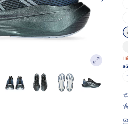
Hế
Số