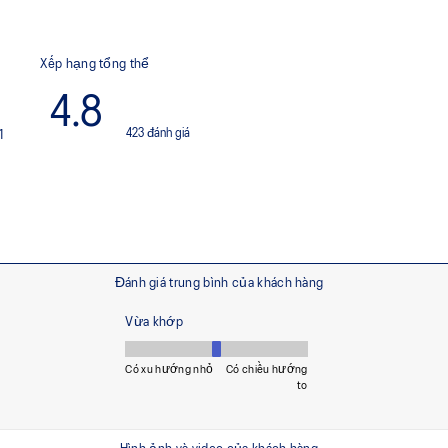
suất và nhịp chạy tự nhiên hơ
Ít nhất 50% phần thân giày c
thiểu rác thải và lượng khí 
 tiến trên nhiều loại địa
oát trong mọi điều kiện đường
 nhuộm dung dịch, giúp giảm
hí thải carbon khoảng 45%