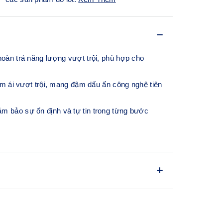
n trả năng lượng vượt trội, phù hợp cho
 ái vượt trội, mang đậm dấu ấn công nghệ tiên
m bảo sự ổn định và tự tin trong từng bước
D
ọt có khả năng hoàn trả năng lượng cao, được
ợt trội và độ bật nảy mạnh mẽ, giúp tăng hiệu