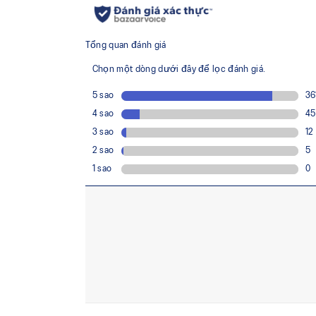
chuyển động.
Cao su đế ngoài ASICSGRIP™
Cao su độc quyền của ASICS mang lại độ bám tiên
hình khác nhau, giúp tăng độ ổn định và kiểm s
chạy.
Phần lót giày được sản xuất bằng quy trình
lượng nước sử dụng khoảng 33% và lượng k
so với công nghệ nhuộm truyền thống.