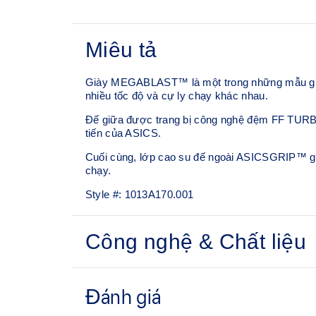
Miêu tả
Giày MEGABLAST™ là một trong những mẫu giày
nhiều tốc độ và cự ly chạy khác nhau.
Đế giữa được trang bị công nghệ đệm FF TURBO
tiến của ASICS.
Cuối cùng, lớp cao su đế ngoài ASICSGRIP™ giúp
chạy.
Style #:
1013A170.001
Công nghệ & Chất liệu
Thân giày dệt kỹ thuật thoáng khí
Chất liệu dệt nhẹ và thoáng khí giúp giảm thiểu
bổ sung, mang lại sự linh hoạt, thông thoáng và