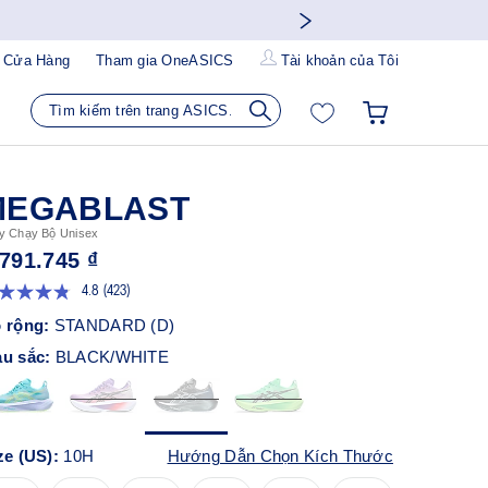
 Cửa Hàng
Tham gia OneASICS
Tài khoản của Tôi
MEGABLAST
y Chạy Bộ Unisex
.791.745 ₫
4.8
(423)
Đọc
423
 rộng:
STANDARD (D)
đánh
giá.
u sắc:
BLACK/WHITE
Liên
kết
trang
tương
tự.
ze (US):
10H
Hướng Dẫn Chọn Kích Thước