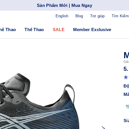
Sản Phẩm Mới | Mua Ngay
English
Blog
Trợ giúp
Tìm Kiếm
hể Thao
Thể Thao
SALE
Member Exclusive
Già
5
Độ
Mà
Si