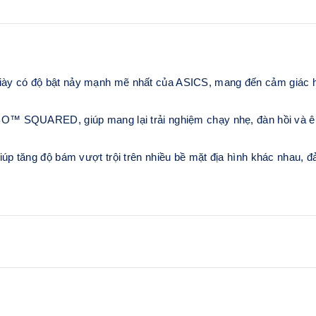
 có độ bật nảy mạnh mẽ nhất của ASICS, mang đến cảm giác hoà
™ SQUARED, giúp mang lại trải nghiệm chạy nhẹ, đàn hồi và êm
 tăng độ bám vượt trội trên nhiều bề mặt địa hình khác nhau, đả
Đệm FF TURBO™ SQUARE
 nhu cầu sử dụng các lớp phủ
Công nghệ đệm với vật liệu b
 cảm giác thoải mái trong từng
thiết kế để mang lại độ êm vư