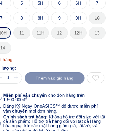
4H
5
5H
6
6H
7
7H
8
8H
9
9H
10
10H
11
11H
12
12H
13
14
t hàng
 lượng:
Thêm vào giỏ hàng
Miễn phí vận chuyển
cho đơn hàng trên
1.500.000đ*
Đăng Ký Ngay
OneASICS™ để được
miễn phí
vận chuyển
mọi đơn hàng.
Chính sách trả hàng:
Không hỗ trợ đổi size với tất
cả sản phẩm; Hỗ trợ trả hàng đối với tất cả Hàng
hóa ngoại trừ các mặt hàng giảm giá, tất/vớ, và
các sản phẩm đồ lót.
Xem Thêm