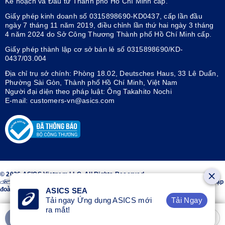
Kế hoạch và Đầu tư Thành phố Hồ Chí Minh cấp.
Giấy phép kinh doanh số 0315898690-KD0437, cấp lần đầu
ngày 7 tháng 11 năm 2019, điều chỉnh lần thứ hai ngày 3 tháng
4 năm 2024 do Sở Công Thương Thành phố Hồ Chí Minh cấp.
Giấy phép thành lập cơ sở bán lẻ số 0315898690/KD-
0437/03.004
Địa chỉ trụ sở chính: Phòng 18.02, Deutsches Haus, 33 Lê Duẩn,
Phường Sài Gòn, Thành phố Hồ Chí Minh, Việt Nam
Người đại diện theo pháp luật: Ông Takahito Nochi
E-mail: customers-vn@asics.com
© 2026 ASICS Vietnam LLC. All Rights Reserved.
Thiết kế sọc trên hai bên giày ASICS® là nhãn hiệu đã đăng ký của Tập
đoàn ASICS.
ASICS SEA
Tải Ngay
Tải ngay Ứng dụng ASICS mới
ra mắt!
Thêm vào giỏ hàng