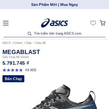
Sản Phẩm Mới | Mua Ngay
Tìm kiếm trên trang ASICS.com
ASICS
Unisex
Giày
Chạy Bộ
MEGABLAST
Giày Chạy Bộ Unisex
5.791.745 ₫
4.8
(423)
Đọc
423
Bán Chạy
đánh
giá.
Liên
kết
trang
tương
tự.