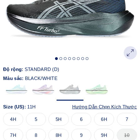
Độ rộng:
STANDARD (D)
Màu sắc:
BLACK/WHITE
Size (US):
11H
Hướng Dẫn Chọn Kích Thước
4H
5
5H
6
6H
7
7H
8
8H
9
9H
10