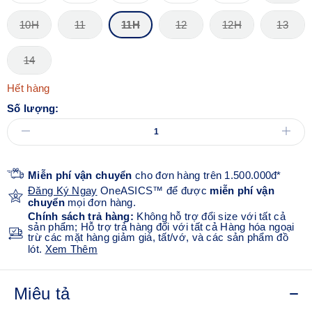
10H
11
11H
12
12H
13
14
Hết hàng
Số lượng:
Miễn phí vận chuyển
cho đơn hàng trên 1.500.000đ*
Đăng Ký Ngay
OneASICS™ để được
miễn phí vận
chuyển
mọi đơn hàng.
Chính sách trả hàng:
Không hỗ trợ đổi size với tất cả
sản phẩm; Hỗ trợ trả hàng đối với tất cả Hàng hóa ngoại
trừ các mặt hàng giảm giá, tất/vớ, và các sản phẩm đồ
lót.
Xem Thêm
Miêu tả