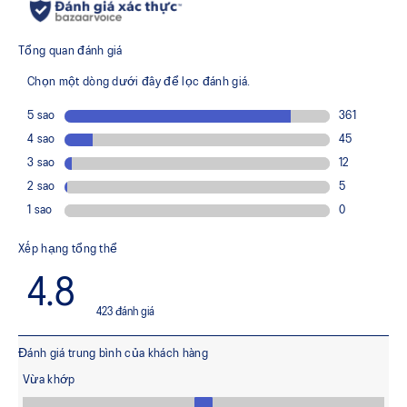
Đệm FF TURBO™ SQUARED
Công nghệ đệm với vật liệu bọt có khả năng hoàn trả năng
lượng cao, được thiết kế để mang lại độ êm vượt trội và độ
bật nảy mạnh mẽ, giúp tăng hiệu suất và nhịp chạy tự nhiên
hơn.
Cao su đế ngoài ASICSGRIP™
Cao su độc quyền của ASICS mang lại độ bám tiên tiến trên
nhiều loại địa hình khác nhau, giúp tăng độ ổn định và kiểm
soát trong mọi điều kiện đường chạy.
Ít nhất 50% phần thân giày chính được làm từ vật liệu
tái chế, giúp giảm thiểu rác thải và lượng khí thải
carbon ra môi trường.
Phần lót giày được sản xuất bằng quy trình nhuộm
dung dịch, giúp giảm lượng nước sử dụng khoảng 33%
và lượng khí thải carbon khoảng 45% so với công nghệ
nhuộm truyền thống.