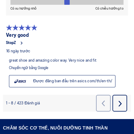
CHĂM SÓC CƠ THỂ, NUÔI DƯỠNG TINH THẦN