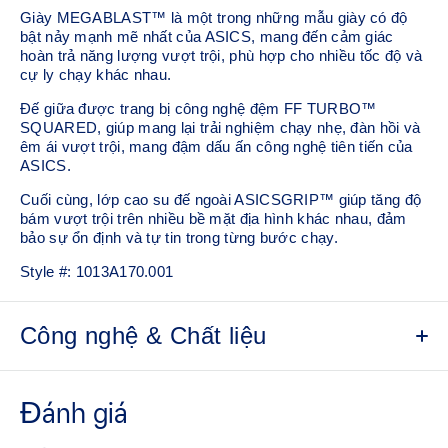
Giày MEGABLAST™ là một trong những mẫu giày có độ
bật nảy mạnh mẽ nhất của ASICS, mang đến cảm giác
hoàn trả năng lượng vượt trội, phù hợp cho nhiều tốc độ và
cự ly chạy khác nhau.
Đế giữa được trang bị công nghệ đệm FF TURBO™
SQUARED, giúp mang lại trải nghiệm chạy nhẹ, đàn hồi và
êm ái vượt trội, mang đậm dấu ấn công nghệ tiên tiến của
ASICS.
Cuối cùng, lớp cao su đế ngoài ASICSGRIP™ giúp tăng độ
bám vượt trội trên nhiều bề mặt địa hình khác nhau, đảm
bảo sự ổn định và tự tin trong từng bước chạy.
Style #:
1013A170.001
Công nghệ & Chất liệu
Thân giày dệt kỹ thuật thoáng khí
Chất liệu dệt nhẹ và thoáng khí giúp giảm thiểu nhu cầu sử
dụng các lớp phủ bổ sung, mang lại sự linh hoạt, thông
thoáng và cảm giác thoải mái trong từng chuyển động.