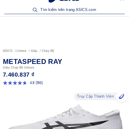
Sản Phẩm Mới | Mua Ngay
Tìm kiếm trên trang ASICS.com
ASICS
Unisex
Giày
Chạy Bộ
METASPEED RAY
Giày Chạy Bộ Unisex
7.460.837 ₫
4.8
(186)
Đọc
186
đánh
Truy Cập Thành Viên
giá.
Liên
kết
trang
tương
tự.