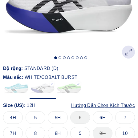
Độ rộng:
STANDARD (D)
Màu sắc:
WHITE/COBALT BURST
Size (US):
12H
Hướng Dẫn Chọn Kích Thước
4H
5
5H
6
6H
7
7H
8
8H
9
9H
10