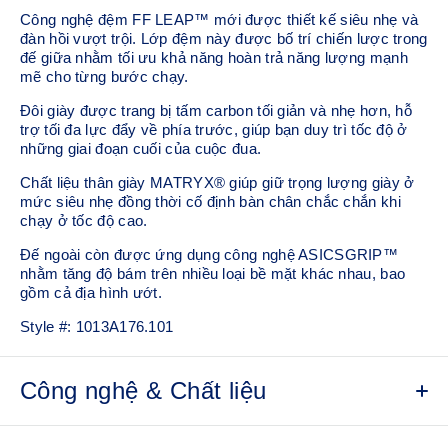
Công nghệ đệm FF LEAP™ mới được thiết kế siêu nhẹ và
đàn hồi vượt trội. Lớp đệm này được bố trí chiến lược trong
đế giữa nhằm tối ưu khả năng hoàn trả năng lượng mạnh
mẽ cho từng bước chạy.
Đôi giày được trang bị tấm carbon tối giản và nhẹ hơn, hỗ
trợ tối đa lực đẩy về phía trước, giúp bạn duy trì tốc độ ở
những giai đoạn cuối của cuộc đua.​
Chất liệu thân giày MATRYX® giúp giữ trọng lượng giày ở
mức siêu nhẹ đồng thời cố định bàn chân chắc chắn khi
chạy ở tốc độ cao.
Đế ngoài còn được ứng dụng công nghệ ASICSGRIP™
nhằm tăng độ bám trên nhiều loại bề mặt khác nhau, bao
gồm cả địa hình ướt.
Style #:
1013A176.101
Công nghệ & Chất liệu
Thân giày MATRYX®
Thiết kế đế cong
Cao su đế ngoài ASICSGRIP™