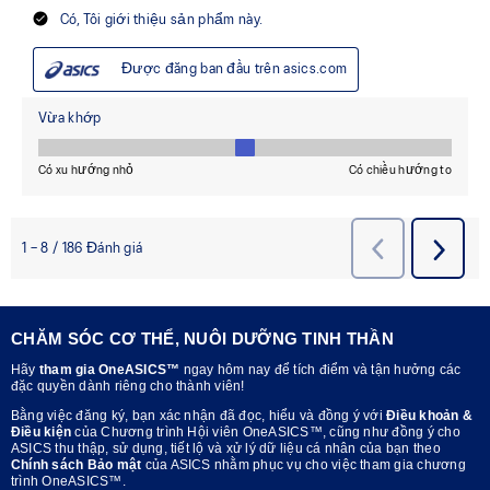
CHĂM SÓC CƠ THỂ, NUÔI DƯỠNG TINH THẦN
Hãy
tham gia OneASICS™
ngay hôm nay để tích điểm và tận hưởng các
đặc quyền dành riêng cho thành viên!
Bằng việc đăng ký, bạn xác nhận đã đọc, hiểu và đồng ý với
Điều khoản &
Điều kiện
của Chương trình Hội viên OneASICS™, cũng như đồng ý cho
ASICS thu thập, sử dụng, tiết lộ và xử lý dữ liệu cá nhân của bạn theo
Chính sách Bảo mật
của ASICS nhằm phục vụ cho việc tham gia chương
trình OneASICS™.