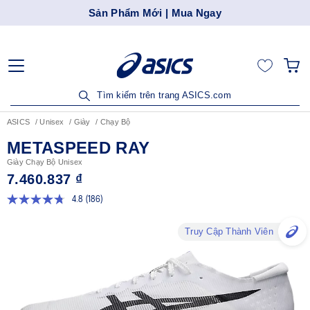
Sản Phẩm Mới | Mua Ngay
Tìm kiếm trên trang ASICS.com
ASICS
Unisex
Giày
Chạy Bộ
METASPEED RAY
Giày Chạy Bộ Unisex
7.460.837 ₫
4.8
(186)
Đọc
186
đánh
Truy Cập Thành Viên
giá.
Liên
kết
trang
tương
tự.