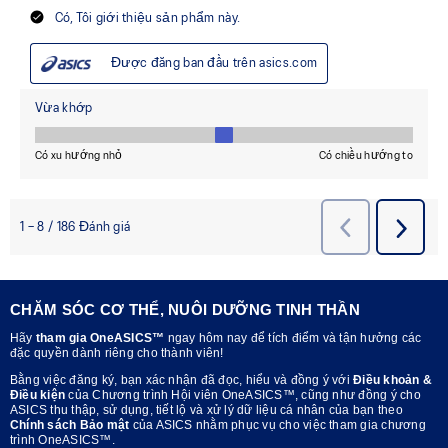
CHĂM SÓC CƠ THỂ, NUÔI DƯỠNG TINH THẦN
Hãy
tham gia OneASICS™
ngay hôm nay để tích điểm và tận hưởng các
đặc quyền dành riêng cho thành viên!
Bằng việc đăng ký, bạn xác nhận đã đọc, hiểu và đồng ý với
Điều khoản &
Điều kiện
của Chương trình Hội viên OneASICS™, cũng như đồng ý cho
ASICS thu thập, sử dụng, tiết lộ và xử lý dữ liệu cá nhân của bạn theo
Chính sách Bảo mật
của ASICS nhằm phục vụ cho việc tham gia chương
trình OneASICS™.