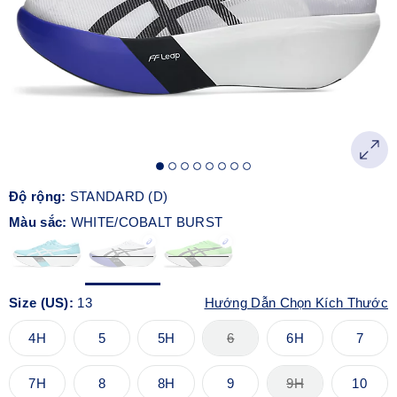
Độ rộng:
STANDARD (D)
Màu sắc:
WHITE/COBALT BURST
Size (US):
13
Hướng Dẫn Chọn Kích Thước
4H
5
5H
6
6H
7
7H
8
8H
9
9H
10