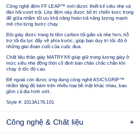
Công nghệ đệm FF LEAP™ mới được thiết kế siêu nhẹ và
đàn hồi vượt trội. Lớp đệm này được bố trí chiến lược trong
đế giữa nhằm tối ưu khả năng hoàn trả năng lượng mạnh
mẽ cho từng bước chạy.
Đôi giày được trang bị tấm carbon tối giản và nhẹ hơn, hỗ
trợ tối đa lực đẩy về phía trước, giúp bạn duy trì tốc độ ở
những giai đoạn cuối của cuộc đua.​
Chất liệu thân giày MATRYX® giúp giữ trọng lượng giày ở
mức siêu nhẹ đồng thời cố định bàn chân chắc chắn khi
chạy ở tốc độ cao.
Đế ngoài còn được ứng dụng công nghệ ASICSGRIP™
nhằm tăng độ bám trên nhiều loại bề mặt khác nhau, bao
gồm cả địa hình ướt.
Style #:
1013A176.101
Công nghệ & Chất liệu
Thân giày MATRYX®
Thiết kế đế cong
Cao su đế ngoài ASICSGRIP™