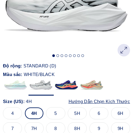
Độ rộng:
STANDARD (D)
Màu sắc:
WHITE/BLACK
Size (US):
4H
Hướng Dẫn Chọn Kích Thước
4
4H
5
5H
6
6H
7
7H
8
8H
9
9H