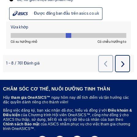
CHĂM SÓC CƠ THỂ, NUÔI DƯỠNG TINH THẦN
Hãy
tham gia OneASICS™
ngay hôm nay để tích điểm và tận hưởng các
đặc quyền dành riêng cho thành viên!
Bằng việc đăng ký, bạn xác nhận đã đọc, hiểu và đồng ý với
Điều khoản &
Điều kiện
của Chương trình Hội viên OneASICS™, cũng như đồng ý cho
ASICS thu thập, sử dụng, tiết lộ và xử lý dữ liệu cá nhân của bạn theo
Chính sách Bảo mật
của ASICS nhằm phục vụ cho việc tham gia chương
trình OneASICS™.