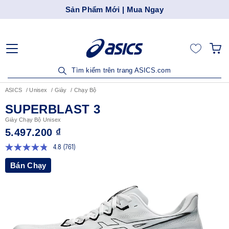
Sản Phẩm Mới | Mua Ngay
Tìm kiếm trên trang ASICS.com
ASICS
Unisex
Giày
Chạy Bộ
SUPERBLAST 3
Giày Chạy Bộ Unisex
5.497.200 ₫
4.8
(761)
Đọc
761
Bán Chạy
đánh
giá.
Liên
kết
trang
tương
tự.