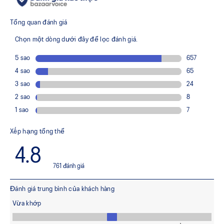
FF BLAST™ PLUS cushioning
Midsole foam that provides a blend of cloud like cushioning
and a responsive ride that is lighter than FF BLAST™.
FF LEAP™ cushioning
Our lightest and bounciest material that’s 33% lighter and
13% more responsive than FF BLAST™ technology.
Trampoline-inspired sole shape
The sole's bottom design promotes a higher energy return
for an enhanced foam bouncing effect during toe-off.
Reflective details
Visibility for enhanced nightime and early-morning reflective
brightness.
The sockliner is produced with the solution dyeing
process that reduces water usage by approximately
33% and carbon emissions by approximately 45%
compared to the conventional dyeing technology.