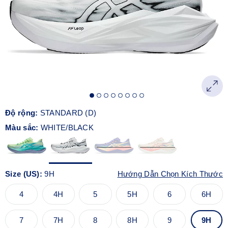
Độ rộng:
STANDARD (D)
Màu sắc:
WHITE/BLACK
Size (US):
9H
Hướng Dẫn Chọn Kích Thước
4
4H
5
5H
6
6H
7
7H
8
8H
9
9H