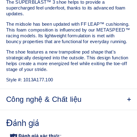
The SUPERBLAST™ 3 shoe helps to provide a
supercharged feel underfoot, thanks to its advanced foam
updates.
The midsole has been updated with FF LEAP™ cushioning.
This foam composition is influenced by our METASPEED™
racing models. Its lightweight formulation is met with
bouncy properties that are functional for everyday running.
The shoe features a new trampoline pod shape that's
strategically designed into the outsole. This design function
helps create a more energized feel while exiting the toe-off
stage of your stride.
Style #:
1013A177.100
Công nghệ & Chất liệu
Engineered woven upper
Breathable material helps keep your feet dry.
Gusseted tongue wing fit system
Improves the midfoot fit and reduces tongue sliding.