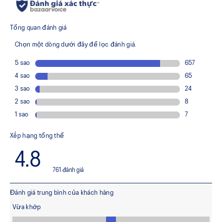
Improves the midfoot fit and reduces tongue sliding.
FF BLAST™ PLUS cushioning
Midsole foam that provides a blend of cloud like cushioning
and a responsive ride that is lighter than FF BLAST™.
FF LEAP™ cushioning
Our lightest and bounciest material that’s 33% lighter and
13% more responsive than FF BLAST™ technology.
Trampoline-inspired sole shape
The sole's bottom design promotes a higher energy return
for an enhanced foam bouncing effect during toe-off.
Reflective details
Visibility for enhanced nightime and early-morning reflective
brightness.
The sockliner is produced with the solution dyeing
process that reduces water usage by approximately
33% and carbon emissions by approximately 45%
compared to the conventional dyeing technology.