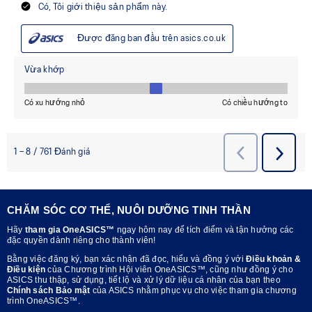
CHĂM SÓC CƠ THỂ, NUÔI DƯỠNG TINH THẦN
Hãy
tham gia OneASICS™
ngay hôm nay để tích điểm và tận hưởng các
đặc quyền dành riêng cho thành viên!
Bằng việc đăng ký, bạn xác nhận đã đọc, hiểu và đồng ý với
Điều khoản &
Điều kiện
của Chương trình Hội viên OneASICS™, cũng như đồng ý cho
ASICS thu thập, sử dụng, tiết lộ và xử lý dữ liệu cá nhân của bạn theo
Chính sách Bảo mật
của ASICS nhằm phục vụ cho việc tham gia chương
trình OneASICS™.