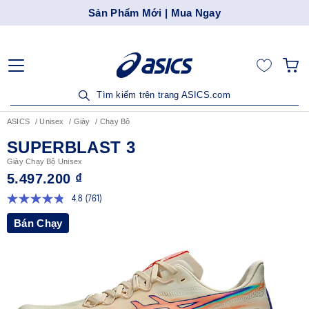
Sản Phẩm Mới | Mua Ngay
Tìm kiếm trên trang ASICS.com
ASICS
Unisex
Giày
Chạy Bộ
SUPERBLAST 3
Giày Chạy Bộ Unisex
5.497.200 ₫
4.8
(761)
Đọc
761
Bán Chạy
đánh
giá.
Liên
kết
trang
tương
tự.