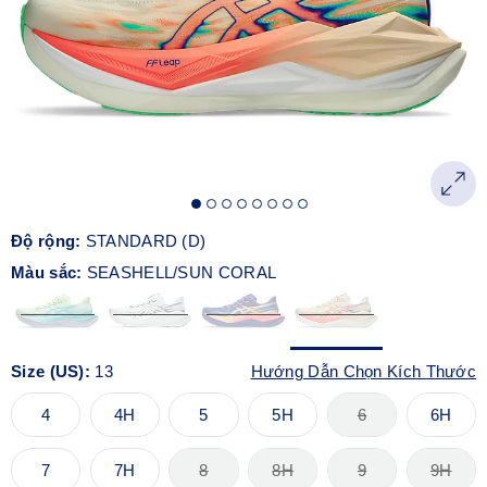
Độ rộng:
STANDARD (D)
Màu sắc:
SEASHELL/SUN CORAL
Size (US):
13
Hướng Dẫn Chọn Kích Thước
4
4H
5
5H
6
6H
7
7H
8
8H
9
9H