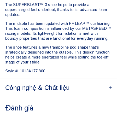
The SUPERBLAST™ 3 shoe helps to provide a
supercharged feel underfoot, thanks to its advanced foam
updates.
The midsole has been updated with FF LEAP™ cushioning.
This foam composition is influenced by our METASPEED™
racing models. Its lightweight formulation is met with
bouncy properties that are functional for everyday running.
The shoe features a new trampoline pod shape that's
strategically designed into the outsole. This design function
helps create a more energized feel while exiting the toe-off
stage of your stride.
Style #:
1013A177.800
Công nghệ & Chất liệu
Engineered woven upper
Breathable material helps keep your feet dry.
Gusseted tongue wing fit system