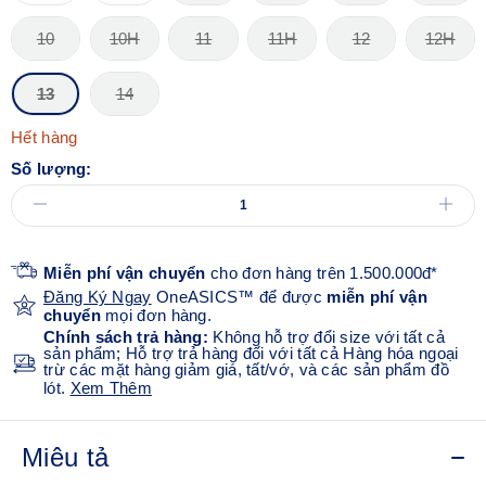
10
10H
11
11H
12
12H
13
14
Hết hàng
Số lượng:
Miễn phí vận chuyển
cho đơn hàng trên 1.500.000đ*
Đăng Ký Ngay
OneASICS™ để được
miễn phí vận
chuyển
mọi đơn hàng.
Chính sách trả hàng:
Không hỗ trợ đổi size với tất cả
sản phẩm; Hỗ trợ trả hàng đối với tất cả Hàng hóa ngoại
trừ các mặt hàng giảm giá, tất/vớ, và các sản phẩm đồ
lót.
Xem Thêm
Miêu tả