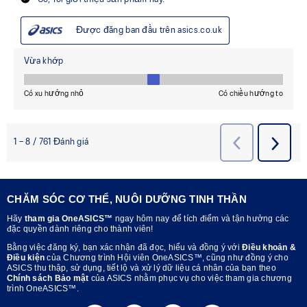
CHĂM SÓC CƠ THỂ, NUÔI DƯỠNG TINH THẦN
Hãy
tham gia OneASICS™
ngay hôm nay để tích điểm và tận hưởng các
đặc quyền dành riêng cho thành viên!
Bằng việc đăng ký, bạn xác nhận đã đọc, hiểu và đồng ý với
Điều khoản &
Điều kiện
của Chương trình Hội viên OneASICS™, cũng như đồng ý cho
ASICS thu thập, sử dụng, tiết lộ và xử lý dữ liệu cá nhân của bạn theo
Chính sách Bảo mật
của ASICS nhằm phục vụ cho việc tham gia chương
trình OneASICS™.