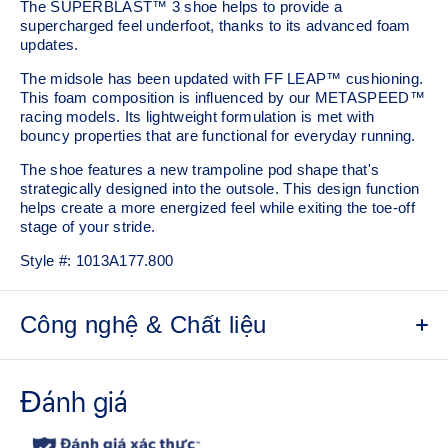
The SUPERBLAST™ 3 shoe helps to provide a
supercharged feel underfoot, thanks to its advanced foam
updates.
The midsole has been updated with FF LEAP™ cushioning.
This foam composition is influenced by our METASPEED™
racing models. Its lightweight formulation is met with
bouncy properties that are functional for everyday running.
The shoe features a new trampoline pod shape that's
strategically designed into the outsole. This design function
helps create a more energized feel while exiting the toe-off
stage of your stride.
Style #:
1013A177.800
Công nghệ & Chất liệu
Engineered woven upper
Breathable material helps keep your feet dry.
Gusseted tongue wing fit system
Improves the midfoot fit and reduces tongue sliding.