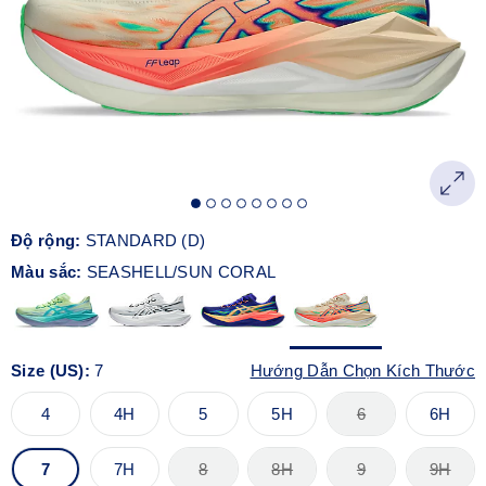
Độ rộng:
STANDARD (D)
Màu sắc:
SEASHELL/SUN CORAL
Size (US):
7
Hướng Dẫn Chọn Kích Thước
4
4H
5
5H
6
6H
7
7H
8
8H
9
9H