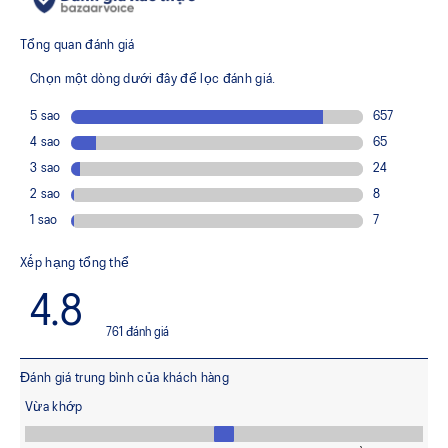
FF BLAST™ PLUS cushioning
Midsole foam that provides a blend of cloud like cushioning
and a responsive ride that is lighter than FF BLAST™.
FF LEAP™ cushioning
Our lightest and bounciest material that’s 33% lighter and
13% more responsive than FF BLAST™ technology.
Trampoline-inspired sole shape
The sole's bottom design promotes a higher energy return
for an enhanced foam bouncing effect during toe-off.
Reflective details
Visibility for enhanced nightime and early-morning reflective
brightness.
The sockliner is produced with the solution dyeing
process that reduces water usage by approximately
33% and carbon emissions by approximately 45%
compared to the conventional dyeing technology.