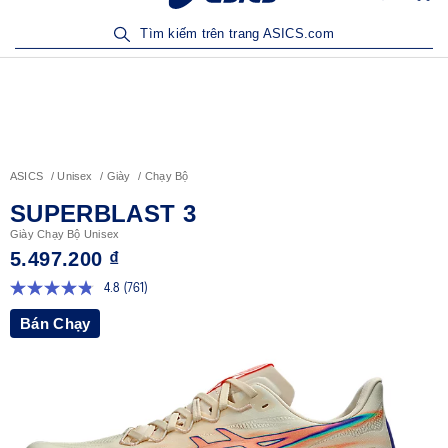
Sản Phẩm Mới | Mua Ngay
Tìm kiếm trên trang ASICS.com
ASICS
Unisex
Giày
Chạy Bộ
SUPERBLAST 3
Giày Chạy Bộ Unisex
5.497.200 ₫
4.8
(761)
Đọc
761
Bán Chạy
đánh
giá.
Liên
kết
trang
tương
tự.