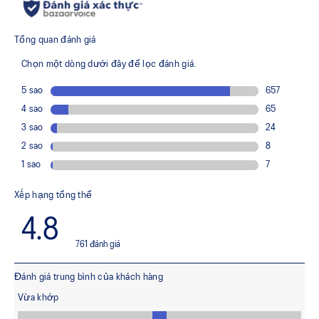
Improves the midfoot fit and reduces tongue sliding.
FF BLAST™ PLUS cushioning
Midsole foam that provides a blend of cloud like cushioning
and a responsive ride that is lighter than FF BLAST™.
FF LEAP™ cushioning
Our lightest and bounciest material that’s 33% lighter and
13% more responsive than FF BLAST™ technology.
Trampoline-inspired sole shape
The sole's bottom design promotes a higher energy return
for an enhanced foam bouncing effect during toe-off.
Reflective details
Visibility for enhanced nightime and early-morning reflective
brightness.
The sockliner is produced with the solution dyeing
process that reduces water usage by approximately
33% and carbon emissions by approximately 45%
compared to the conventional dyeing technology.