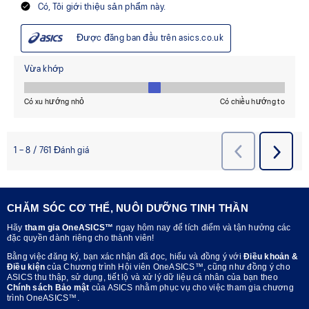
CHĂM SÓC CƠ THỂ, NUÔI DƯỠNG TINH THẦN
Hãy
tham gia OneASICS™
ngay hôm nay để tích điểm và tận hưởng các
đặc quyền dành riêng cho thành viên!
Bằng việc đăng ký, bạn xác nhận đã đọc, hiểu và đồng ý với
Điều khoản &
Điều kiện
của Chương trình Hội viên OneASICS™, cũng như đồng ý cho
ASICS thu thập, sử dụng, tiết lộ và xử lý dữ liệu cá nhân của bạn theo
Chính sách Bảo mật
của ASICS nhằm phục vụ cho việc tham gia chương
trình OneASICS™.