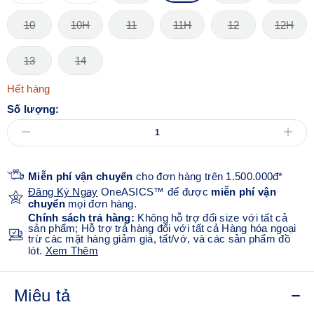
10
10H
11
11H
12
12H
13
14
Hết hàng
Số lượng:
Miễn phí vận chuyển
cho đơn hàng trên 1.500.000đ*
Đăng Ký Ngay
OneASICS™ để được
miễn phí vận
chuyển
mọi đơn hàng.
Chính sách trả hàng:
Không hỗ trợ đổi size với tất cả
sản phẩm; Hỗ trợ trả hàng đối với tất cả Hàng hóa ngoại
trừ các mặt hàng giảm giá, tất/vớ, và các sản phẩm đồ
lót.
Xem Thêm
Miêu tả