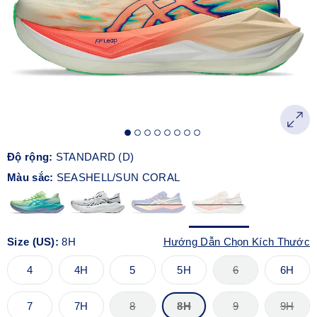
Độ rộng:
STANDARD (D)
Màu sắc:
SEASHELL/SUN CORAL
Size (US):
8H
Hướng Dẫn Chọn Kích Thước
4
4H
5
5H
6
6H
7
7H
8
8H
9
9H