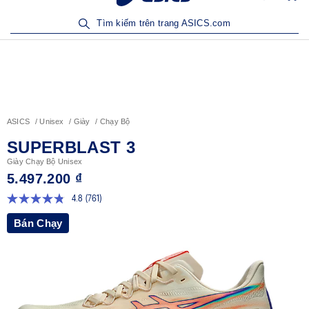
Sản Phẩm Mới | Mua Ngay
Tìm kiếm trên trang ASICS.com
ASICS
Unisex
Giày
Chạy Bộ
SUPERBLAST 3
Giày Chạy Bộ Unisex
5.497.200 ₫
4.8
(761)
Đọc
761
Bán Chạy
đánh
giá.
Liên
kết
trang
tương
tự.