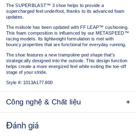
The SUPERBLAST™ 3 shoe helps to provide a
supercharged feel underfoot, thanks to its advanced foam
updates.
The midsole has been updated with FF LEAP™ cushioning.
This foam composition is influenced by our METASPEED™
racing models. Its lightweight formulation is met with
bouncy properties that are functional for everyday running.
The shoe features a new trampoline pod shape that's
strategically designed into the outsole. This design function
helps create a more energized feel while exiting the toe-off
stage of your stride.
Style #:
1013A177.800
Công nghệ & Chất liệu
Engineered woven upper
Breathable material helps keep your feet dry.
Gusseted tongue wing fit system