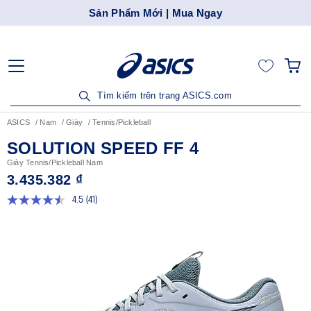
Khám Phá Ứng Dụng ASICS SEA | Tải Ngay!
Tìm kiếm trên trang ASICS.com
ASICS
Nam
Giày
Tennis/Pickleball
SOLUTION SPEED FF 4
Giày Tennis/Pickleball Nam
3.435.382 ₫
4.5
(41)
Đọc
41
đánh
giá.
Liên
kết
trang
tương
tự.