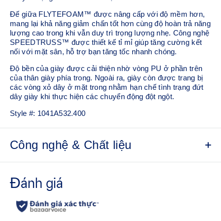
Đế giữa FLYTEFOAM™ được nâng cấp với độ mềm hơn,
mang lại khả năng giảm chấn tốt hơn cùng độ hoàn trả năng
lượng cao trong khi vẫn duy trì trọng lượng nhẹ. Công nghệ
SPEEDTRUSS™ được thiết kế tỉ mỉ giúp tăng cường kết
nối với mặt sân, hỗ trợ bạn tăng tốc nhanh chóng.
Độ bền của giày được cải thiện nhờ vòng PU ở phần trên
của thân giày phía trong. Ngoài ra, giày còn được trang bị
các vòng xỏ dây ở mặt trong nhằm hạn chế tình trạng đứt
dây giày khi thực hiện các chuyển động đột ngột.
Style #:
1041A532.400
Công nghệ & Chất liệu
Công nghệ FLYTEFOAM™
Lớp bọt đế giữa nhẹ mang lại trải nghiệm đệm êm ái và
thoải mái.
Công nghệ SPEEDTRUSS™
Cải thiện tốc độ và các chuyển động cắt hướng nhanh.