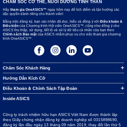
CHĂM SÓC CƠ THỂ, NUÔI DƯỠNG TINH THẦN
Hãy
tham gia OneASICS™
ngay hôm nay để tích điểm và tận hưởng các
đặc quyền dành riêng cho thành viên!
Bằng việc đăng ký, bạn xác nhận đã đọc, hiểu và đồng ý với
Điều khoản &
Điều kiện
của Chương trình Hội viên OneASICS™, cũng như đồng ý cho
ASICS thu thập, sử dụng, tiết lộ và xử lý dữ liệu cá nhân của bạn theo
Chính sách Bảo mật
của ASICS nhằm phục vụ cho việc tham gia chương
trình OneASICS™.
Chăm Sóc Khách Hàng
Hướng Dẫn Kích Cỡ
Điều Khoản & Chính Sách Tập Đoàn
Inside ASICS
Công ty trách nhiệm hữu hạn ASICS Việt Nam được thành lập
theo Giấy chứng nhận đăng ký doanh nghiệp số 0315898690,
đăng ký lần đầu ngày 13 tháng 09 năm 2019, thay đổi lần thứ 5