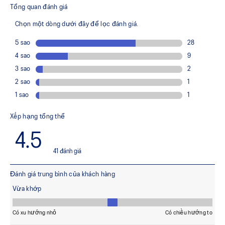
PRECISION SOLE™ kết hợp ASICSGRIP™
Mang lại độ bám vượt trội mà vẫn đảm bảo độ bền và khả
năng kiểm soát.
Vòng PU và lỗ xỏ dây
Được trang bị ở mặt trong của thân giày nhằm giúp hạn chế
tình trạng dây giày bị đứt.
Lớp lót giày được sản xuất bằng công nghệ nhuộm
dung dịch, giúp giảm khoảng 33% lượng nước sử dụng
và khoảng 45% lượng khí thải carbon so với công nghệ
nhuộm truyền thống.