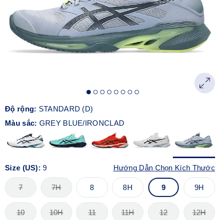
Độ rộng:
STANDARD (D)
Màu sắc:
GREY BLUE/IRONCLAD
Size (US):
9
Hướng Dẫn Chọn Kích Thước
7
7H
8
8H
9
9H
10
10H
11
11H
12
12H