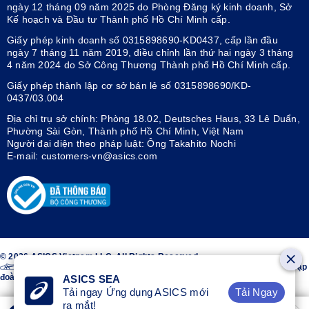
ngày 12 tháng 09 năm 2025 do Phòng Đăng ký kinh doanh, Sở
Kế hoạch và Đầu tư Thành phố Hồ Chí Minh cấp.
Giấy phép kinh doanh số 0315898690-KD0437, cấp lần đầu
ngày 7 tháng 11 năm 2019, điều chỉnh lần thứ hai ngày 3 tháng
4 năm 2024 do Sở Công Thương Thành phố Hồ Chí Minh cấp.
Giấy phép thành lập cơ sở bán lẻ số 0315898690/KD-
0437/03.004
Địa chỉ trụ sở chính: Phòng 18.02, Deutsches Haus, 33 Lê Duẩn,
Phường Sài Gòn, Thành phố Hồ Chí Minh, Việt Nam
Người đại diện theo pháp luật: Ông Takahito Nochi
E-mail: customers-vn@asics.com
© 2026 ASICS Vietnam LLC. All Rights Reserved.
Thiết kế sọc trên hai bên giày ASICS® là nhãn hiệu đã đăng ký của Tập
đoàn ASICS.
ASICS SEA
Tải Ngay
Tải ngay Ứng dụng ASICS mới
ra mắt!