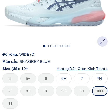
Độ rộng:
WIDE (D)
Màu sắc:
SKY/GREY BLUE
Size (US):
10H
Hướng Dẫn Chọn Kích Thước
5
5H
6
6H
7
7H
8
8H
9
9H
10
10H
11