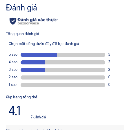
Giúp cải tiến độ bền trong khu vực bên trong mũi giày
Công nghệ DYNAWALL™
Giúp cải tiến độ ổn định
Công nghệ DYNALACING™
Giúp tạo ra một sự vừa vặn ổn định trong các chuyển động
năng động
Cao su đế ngoài AHARPLUS™
Cải tiến độ bền
Công nghệ GEL™ ở phần mũi chân
Cải tiến khả năng hấp thụ chấn động và tạo cảm giác êm ái
hơn khi tiếp đất
Cấu trúc đế giữa hai mảnh
Giúp tạo ra những điểm tiếp đất ổn định hơn
Tấm lót giày được sản xuất bằng quy trình nhuộm bằng
dung dịch giúp giảm lượng nước sử dụng khoảng 33%
và lượng khí thải carbon khoảng 45% so với công nghệ
nhuộm thông thường
Rộng vừa vặn