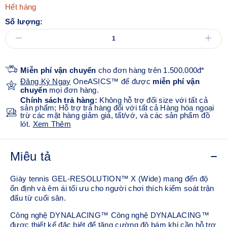
Hết hàng
Số lượng:
Miễn phí vận chuyển
cho đơn hàng trên 1.500.000đ*
Đăng Ký Ngay
OneASICS™ để được
miễn phí vận
chuyển
mọi đơn hàng.
Chính sách trả hàng:
Không hỗ trợ đổi size với tất cả
sản phẩm; Hỗ trợ trả hàng đối với tất cả Hàng hóa ngoại
trừ các mặt hàng giảm giá, tất/vớ, và các sản phẩm đồ
lót.
Xem Thêm
Miêu tả
Giày tennis GEL-RESOLUTION™ X (Wide) mang đến độ
ổn định và êm ái tối ưu cho người chơi thích kiểm soát trận
đấu từ cuối sân.
Công nghệ DYNALACING™ Công nghệ DYNALACING™
được thiết kế đặc biệt để tăng cường độ bám khi cần hỗ trợ