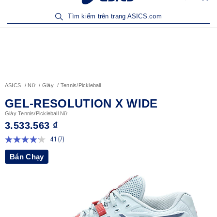
Sản Phẩm Mới | Mua Ngay
Tìm kiếm trên trang ASICS.com
ASICS
Nữ
Giày
Tennis/Pickleball
GEL-RESOLUTION X WIDE
Giày Tennis/Pickleball Nữ
3.533.563 ₫
4.1
(7)
Đọc
7
Bán Chạy
đánh
giá.
Liên
kết
trang
tương
tự.