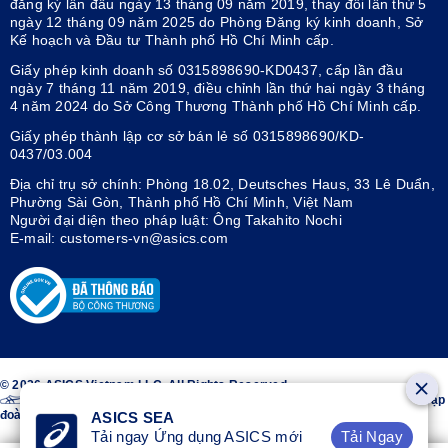
đăng ký lần đầu ngày 13 tháng 09 năm 2019, thay đổi lần thứ 5
ngày 12 tháng 09 năm 2025 do Phòng Đăng ký kinh doanh, Sở
Kế hoạch và Đầu tư Thành phố Hồ Chí Minh cấp.
Giấy phép kinh doanh số 0315898690-KD0437, cấp lần đầu
ngày 7 tháng 11 năm 2019, điều chỉnh lần thứ hai ngày 3 tháng
4 năm 2024 do Sở Công Thương Thành phố Hồ Chí Minh cấp.
Giấy phép thành lập cơ sở bán lẻ số 0315898690/KD-
0437/03.004
Địa chỉ trụ sở chính: Phòng 18.02, Deutsches Haus, 33 Lê Duẩn,
Phường Sài Gòn, Thành phố Hồ Chí Minh, Việt Nam
Người đại diện theo pháp luật: Ông Takahito Nochi
E-mail: customers-vn@asics.com
© 2026 ASICS Vietnam LLC. All Rights Reserved.
Thiết kế sọc trên hai bên giày ASICS® là nhãn hiệu đã đăng ký của Tập
đoàn ASICS.
ASICS SEA
Tải Ngay
Tải ngay Ứng dụng ASICS mới