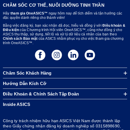
CHĂM SÓC CƠ THỂ, NUÔI DƯỠNG TINH THẦN
Hãy
tham gia OneASICS™
ngay hôm nay để tích điểm và tận hưởng các
đặc quyền dành riêng cho thành viên!
Bằng việc đăng ký, bạn xác nhận đã đọc, hiểu và đồng ý với
Điều khoản &
Điều kiện
của Chương trình Hội viên OneASICS™, cũng như đồng ý cho
ASICS thu thập, sử dụng, tiết lộ và xử lý dữ liệu cá nhân của bạn theo
Chính sách Bảo mật
của ASICS nhằm phục vụ cho việc tham gia chương
trình OneASICS™.
Chăm Sóc Khách Hàng
Hướng Dẫn Kích Cỡ
Điều Khoản & Chính Sách Tập Đoàn
Inside ASICS
Công ty trách nhiệm hữu hạn ASICS Việt Nam được thành lập
theo Giấy chứng nhận đăng ký doanh nghiệp số 0315898690,