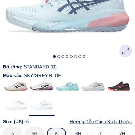
Độ rộng:
STANDARD (B)
Màu sắc:
SKY/GREY BLUE
Size (US):
6
Hướng Dẫn Chọn Kích Thước
5
5H
6
6H
7
7H