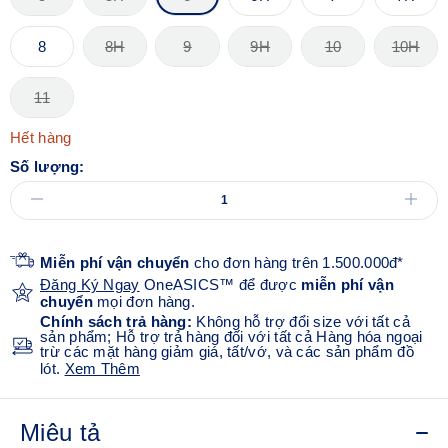
8
8H
9
9H
10
10H
11
Hết hàng
Số lượng:
Miễn phí vận chuyển
cho đơn hàng trên 1.500.000đ*
Đăng Ký Ngay
OneASICS™ để được
miễn phí vận
chuyển
mọi đơn hàng.
Chính sách trả hàng:
Không hỗ trợ đổi size với tất cả
sản phẩm; Hỗ trợ trả hàng đối với tất cả Hàng hóa ngoại
trừ các mặt hàng giảm giá, tất/vớ, và các sản phẩm đồ
lót.
Xem Thêm
Miêu tả