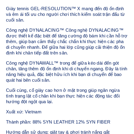
Giày tennis GEL-RESOLUTION™ X mang đến độ ổn định
và êm ái tối ưu cho người chơi thích kiểm soát trận đấu từ
cuối sân.
Công nghệ DYNALACING™ Công nghệ DYNALACING™
được thiết kế đặc biệt để tăng cường độ bám khi cần hỗ trợ
thêm, giúp bạn cảm thấy chắc chắn khi thực hiện các pha
di chuyển nhanh. Đế giữa hai lớp cũng giúp cải thiện độ ổn
định khi chân tiếp đất trên sân.
Công nghệ DYNAWALL™ trong đế giữa kéo dài đến gót
chân, tăng thêm độ ổn định khi di chuyển ngang. Đây là tính
năng hiệu quả, đặc biệt hữu ích khi bạn di chuyển để bao
quát hai bên cuối sân.
Cuối cùng, cổ giày cao hơn ở mặt trong giúp ngăn ngừa
tình trạng lật cổ chân khi bạn thực hiện các động tác đổi
hướng đột ngột qua lại.
Xuất xứ: Vietnam
Thành phần: 88% SYN LEATHER 12% SYN FIBER
Hướng dẫn sử dụng: giặt tay & phơi tránh nắng gắt