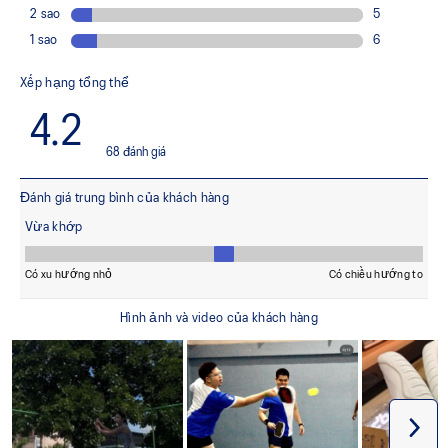
hơn khi tiếp đất
Cấu trúc đế giữa hai mảnh
Giúp tạo ra những điểm tiếp đất ổn định hơn
Tấm lót giày được sản xuất bằng quy trình nhuộm bằng
dung dịch giúp giảm lượng nước sử dụng khoảng 33%
và lượng khí thải carbon khoảng 45% so với công nghệ
nhuộm thông thường