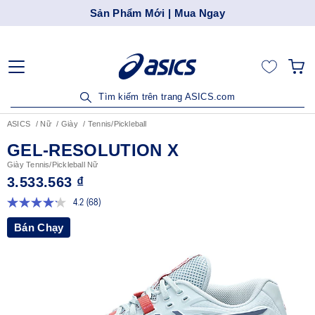
Sản Phẩm Mới | Mua Ngay
Tìm kiếm trên trang ASICS.com
ASICS
Nữ
Giày
Tennis/Pickleball
GEL-RESOLUTION X
Giày Tennis/Pickleball Nữ
3.533.563 ₫
4.2
(68)
Đọc
68
Bán Chạy
đánh
giá.
Liên
kết
trang
tương
tự.