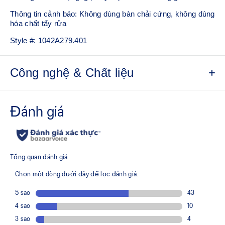
Thông tin cảnh báo: Không dùng bàn chải cứng, không dùng
hóa chất tẩy rửa
Style #:
1042A279.401
Công nghệ & Chất liệu
Công nghệ PGUARD™
Giúp cải tiến độ bền trong khu vực bên trong mũi giày
Công nghệ DYNAWALL™
Giúp cải tiến độ ổn định
Công nghệ DYNALACING™
Giúp tạo ra một sự vừa vặn ổn định trong các chuyển động
năng động
Cao su đế ngoài AHARPLUS™
Cải tiến độ bền
Công nghệ GEL™ ở phần mũi chân
Cải tiến khả năng hấp thụ chấn động và tạo cảm giác êm ái