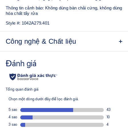
Thông tin cảnh báo: Không dùng bàn chải cứng, không dùng
hóa chất tẩy rửa
Style #:
1042A279.401
Công nghệ & Chất liệu
Công nghệ PGUARD™
Giúp cải tiến độ bền trong khu vực bên trong mũi giày
Công nghệ DYNAWALL™
Giúp cải tiến độ ổn định
Công nghệ DYNALACING™
Giúp tạo ra một sự vừa vặn ổn định trong các chuyển động
năng động
Cao su đế ngoài AHARPLUS™
Cải tiến độ bền
Công nghệ GEL™ ở phần mũi chân
Cải tiến khả năng hấp thụ chấn động và tạo cảm giác êm ái