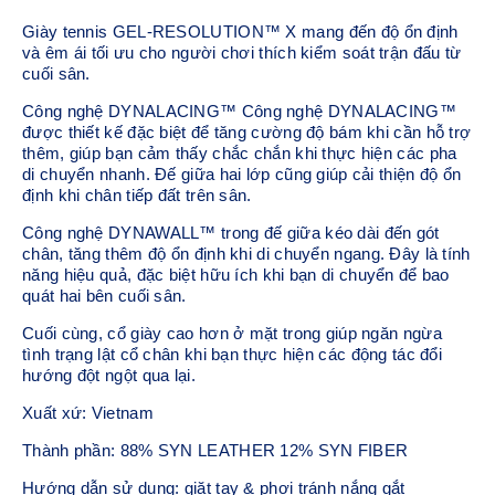
Giày tennis GEL-RESOLUTION™ X mang đến độ ổn định
và êm ái tối ưu cho người chơi thích kiểm soát trận đấu từ
cuối sân.
Công nghệ DYNALACING™ Công nghệ DYNALACING™
được thiết kế đặc biệt để tăng cường độ bám khi cần hỗ trợ
thêm, giúp bạn cảm thấy chắc chắn khi thực hiện các pha
di chuyển nhanh. Đế giữa hai lớp cũng giúp cải thiện độ ổn
định khi chân tiếp đất trên sân.
Công nghệ DYNAWALL™ trong đế giữa kéo dài đến gót
chân, tăng thêm độ ổn định khi di chuyển ngang. Đây là tính
năng hiệu quả, đặc biệt hữu ích khi bạn di chuyển để bao
quát hai bên cuối sân.
Cuối cùng, cổ giày cao hơn ở mặt trong giúp ngăn ngừa
tình trạng lật cổ chân khi bạn thực hiện các động tác đổi
hướng đột ngột qua lại.
Xuất xứ: Vietnam
Thành phần: 88% SYN LEATHER 12% SYN FIBER
Hướng dẫn sử dụng: giặt tay & phơi tránh nắng gắt