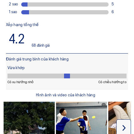
hơn khi tiếp đất
Cấu trúc đế giữa hai mảnh
Giúp tạo ra những điểm tiếp đất ổn định hơn
Tấm lót giày được sản xuất bằng quy trình nhuộm bằng
dung dịch giúp giảm lượng nước sử dụng khoảng 33%
và lượng khí thải carbon khoảng 45% so với công nghệ
nhuộm thông thường