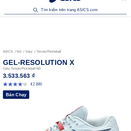
Sản Phẩm Mới | Mua Ngay
Tìm kiếm trên trang ASICS.com
ASICS
Nữ
Giày
Tennis/Pickleball
GEL-RESOLUTION X
Giày Tennis/Pickleball Nữ
3.533.563 ₫
4.2
(68)
Đọc
68
Bán Chạy
đánh
giá.
Liên
kết
trang
tương
tự.