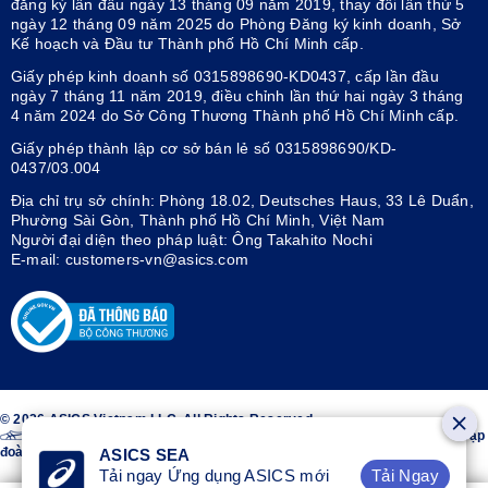
đăng ký lần đầu ngày 13 tháng 09 năm 2019, thay đổi lần thứ 5
ngày 12 tháng 09 năm 2025 do Phòng Đăng ký kinh doanh, Sở
Kế hoạch và Đầu tư Thành phố Hồ Chí Minh cấp.
Giấy phép kinh doanh số 0315898690-KD0437, cấp lần đầu
ngày 7 tháng 11 năm 2019, điều chỉnh lần thứ hai ngày 3 tháng
4 năm 2024 do Sở Công Thương Thành phố Hồ Chí Minh cấp.
Giấy phép thành lập cơ sở bán lẻ số 0315898690/KD-
0437/03.004
Địa chỉ trụ sở chính: Phòng 18.02, Deutsches Haus, 33 Lê Duẩn,
Phường Sài Gòn, Thành phố Hồ Chí Minh, Việt Nam
Người đại diện theo pháp luật: Ông Takahito Nochi
E-mail: customers-vn@asics.com
© 2026 ASICS Vietnam LLC. All Rights Reserved.
Thiết kế sọc trên hai bên giày ASICS® là nhãn hiệu đã đăng ký của Tập
đoàn ASICS.
ASICS SEA
Tải Ngay
Tải ngay Ứng dụng ASICS mới