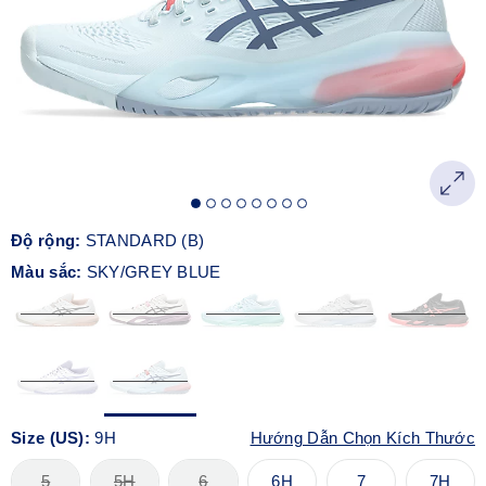
Độ rộng:
STANDARD (B)
Màu sắc:
SKY/GREY BLUE
Size (US):
9H
Hướng Dẫn Chọn Kích Thước
5
5H
6
6H
7
7H