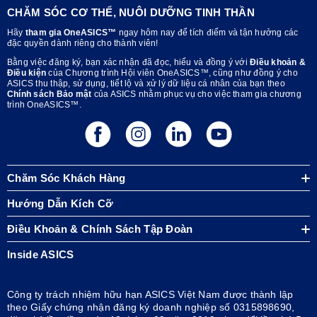
CHĂM SÓC CƠ THỂ, NUÔI DƯỠNG TINH THẦN
Hãy
tham gia OneASICS™
ngay hôm nay để tích điểm và tận hưởng các
đặc quyền dành riêng cho thành viên!
Bằng việc đăng ký, bạn xác nhận đã đọc, hiểu và đồng ý với
Điều khoản &
Điều kiện
của Chương trình Hội viên OneASICS™, cũng như đồng ý cho
ASICS thu thập, sử dụng, tiết lộ và xử lý dữ liệu cá nhân của bạn theo
Chính sách Bảo mật
của ASICS nhằm phục vụ cho việc tham gia chương
trình OneASICS™.
Chăm Sóc Khách Hàng
Hướng Dẫn Kích Cỡ
Điều Khoản & Chính Sách Tập Đoàn
Inside ASICS
Công ty trách nhiệm hữu hạn ASICS Việt Nam được thành lập
theo Giấy chứng nhận đăng ký doanh nghiệp số 0315898690,