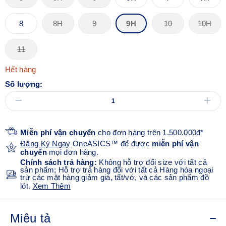
8
8H
9
9H
10
10H
11
Hết hàng
Số lượng:
Miễn phí vận chuyển
cho đơn hàng trên 1.500.000đ*
Đăng Ký Ngay
OneASICS™ để được
miễn phí vận
chuyển
mọi đơn hàng.
Chính sách trả hàng:
Không hỗ trợ đổi size với tất cả
sản phẩm; Hỗ trợ trả hàng đối với tất cả Hàng hóa ngoại
trừ các mặt hàng giảm giá, tất/vớ, và các sản phẩm đồ
lót.
Xem Thêm
Miêu tả