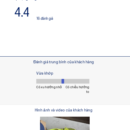
 nhuộm dung dịch, giúp
oảng 45% lượng khí thải
g.