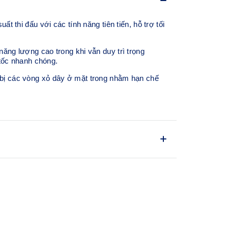
hi đấu với các tính năng tiên tiến, hỗ trợ tối
g lượng cao trong khi vẫn duy trì trọng
tốc nhanh chóng.
g bị các vòng xỏ dây ở mặt trong nhằm hạn chế
™
ển động cắt hướng nhanh.
 thân giày nhằm giúp hạn chế tình trạng dây