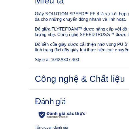
Miêu tả
Giày SOLUTION SPEED™ FF 4 là sự kết hợp giữa t
đa cho những chuyển động nhanh và linh hoạt.
Đế giữa FLYTEFOAM™ được nâng cấp với độ mềm 
lượng nhẹ. Công nghệ SPEEDTRUSS™ được thiết 
Độ bền của giày được cải thiện nhờ vòng PU ở p
tình trạng đứt dây giày khi thực hiện các chuyển
Style #:
1042A307.400
Công nghệ & Chất liệu
Công nghệ FLYTEFOAM™
Lớp bọt đế giữa nhẹ mang lại trải nghiệm đệm êm
PRECISION SOLE™ kết hợp ASICSGRIP™
Mang lại độ bám vượt trội mà vẫn đảm bảo độ b