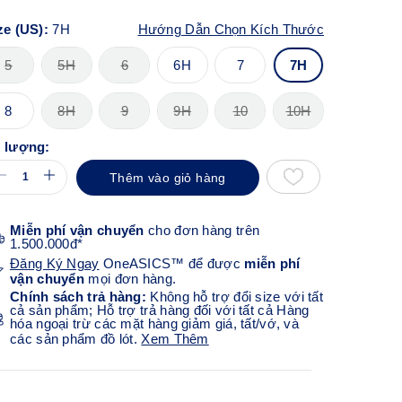
ze (US):
7H
Hướng Dẫn Chọn Kích Thước
5
5H
6
6H
7
7H
8
8H
9
9H
10
10H
 lượng:
Thêm vào giỏ hàng
Miễn phí vận chuyển
cho đơn hàng trên
1.500.000đ*
Đăng Ký Ngay
OneASICS™ để được
miễn phí
vận chuyển
mọi đơn hàng.
Chính sách trả hàng:
Không hỗ trợ đổi size với tất
cả sản phẩm; Hỗ trợ trả hàng đối với tất cả Hàng
hóa ngoại trừ các mặt hàng giảm giá, tất/vớ, và
các sản phẩm đồ lót.
Xem Thêm