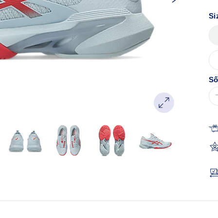
Si
Số