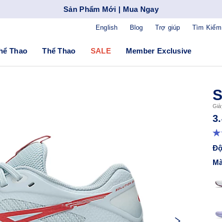
Sản Phẩm Mới | Mua Ngay
English
Blog
Trợ giúp
Tìm Kiếm
hể Thao
Thể Thao
SALE
Member Exclusive
S
Già
3
Độ
Mà