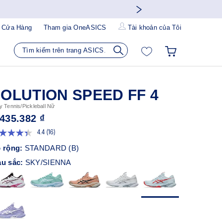
 Cửa Hàng
Tham gia OneASICS
Tài khoản của Tôi
OLUTION SPEED FF 4
y Tennis/Pickleball Nữ
.435.382 ₫
4.4
(16)
Đọc
16
 rộng:
STANDARD (B)
đánh
giá.
u sắc:
SKY/SIENNA
Liên
kết
trang
tương
tự.