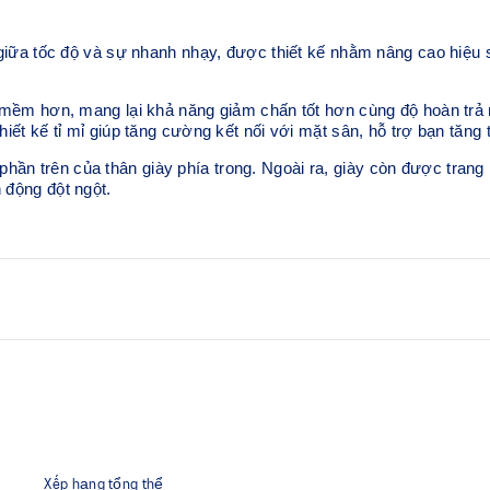
ốc độ và sự nhanh nhạy, được thiết kế nhằm nâng cao hiệu suất t
hơn, mang lại khả năng giảm chấn tốt hơn cùng độ hoàn trả năn
kế tỉ mỉ giúp tăng cường kết nối với mặt sân, hỗ trợ bạn tăng 
hần trên của thân giày phía trong. Ngoài ra, giày còn được tran
 động đột ngột.
Công nghệ SPEEDTRUSS
 ái và thoải mái.
Cải thiện tốc độ và các chuy
Vòng PU và lỗ xỏ dây
ền và khả năng kiểm soát.
Được trang bị ở mặt trong của
giày bị đứt.