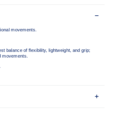
tional movements.
lance of flexibility, lightweight, and grip;
al movements.​
.
eate an advanced fit
y
on and quick cutting motions