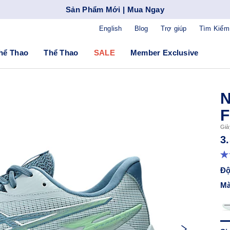
Sản Phẩm Mới | Mua Ngay
English
Blog
Trợ giúp
Tìm Kiếm
hể Thao
Thể Thao
SALE
Member Exclusive
N
F
Già
3
Độ
Mà