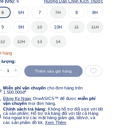
ze (US):
6
Hướng Dẫn Chọn Kích Thước
6
6H
7
7H
8
8H
9
9H
10
10H
11
11H
12
12H
13
14
t hàng
 lượng:
Thêm vào giỏ hàng
Miễn phí vận chuyển
cho đơn hàng trên
1.500.000đ*
Đăng Ký Ngay
OneASICS™ để được
miễn phí
vận chuyển
mọi đơn hàng.
Chính sách trả hàng:
Không hỗ trợ đổi size với tất
cả sản phẩm; Hỗ trợ trả hàng đối với tất cả Hàng
hóa ngoại trừ các mặt hàng giảm giá, tất/vớ, và
các sản phẩm đồ lót.
Xem Thêm