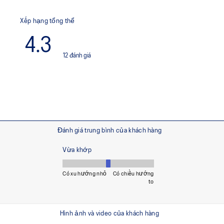
PRECISION SOLE™
 lightweight cushioning and
The new outsole is designed w
ly
new outsole pattern, achieving 
grip.
The sockliner is produced w
water usage by approximate
ectional movements
approximately 45% compared