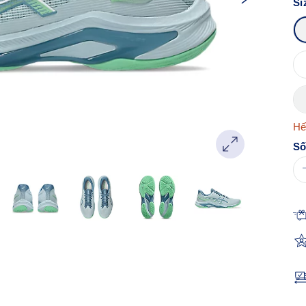
Si
Hế
Số