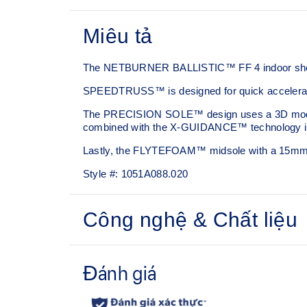
Miêu tả
The NETBURNER BALLISTIC™ FF 4 indoor shoe is 
SPEEDTRUSS™ is designed for quick acceleratio
The PRECISION SOLE™ design uses a 3D modeling a
combined with the X-GUIDANCE™ technology in the
Lastly, the FLYTEFOAM™ midsole with a 15mm h
Style #:
1051A088.020
Công nghệ & Chất liệu
No-sew film covered mesh for an improved li
Lean back heel structure
Offers a comfortable ankle fit