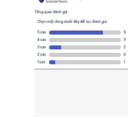
FLYTEFOAM™ technology
Combined with a 15mm heel drop to help provide
keep your feet in a ready position to move quick
X GUIDANCE™ technology
Improves flexibility and agility during multi-dir