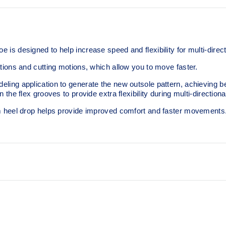
designed to help increase speed and flexibility for multi-direc
ns and cutting motions, which allow you to move faster.
pplication to generate the new outsole pattern, achieving best ba
 flex grooves to provide extra flexibility during multi-direction
eel drop helps provide improved comfort and faster movements
ghtweight fit
Loop lacing system helps cr
SPEEDTRUSS™ technolog
Designed for quick accelerati