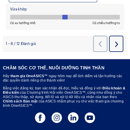
CHĂM SÓC CƠ THỂ, NUÔI DƯỠNG TINH THẦN
Hãy
tham gia OneASICS™
ngay hôm nay để tích điểm và tận hưởng các
đặc quyền dành riêng cho thành viên!
Bằng việc đăng ký, bạn xác nhận đã đọc, hiểu và đồng ý với
Điều khoản &
Điều kiện
của Chương trình Hội viên OneASICS™, cũng như đồng ý cho
ASICS thu thập, sử dụng, tiết lộ và xử lý dữ liệu cá nhân của bạn theo
Chính sách Bảo mật
của ASICS nhằm phục vụ cho việc tham gia chương
trình OneASICS™.