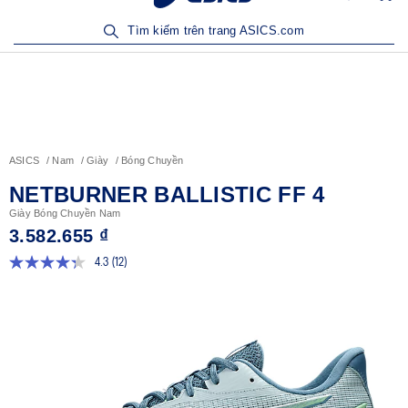
Sản Phẩm Mới | Mua Ngay
Tìm kiếm trên trang ASICS.com
ASICS
Nam
Giày
Bóng Chuyền
NETBURNER BALLISTIC FF 4
Giày Bóng Chuyền Nam
3.582.655 ₫
4.3
(12)
Đọc
12
đánh
giá.
Liên
kết
trang
tương
tự.