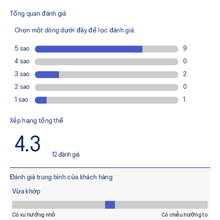
Offers a comfortable ankle fit
SPEEDTRUSS™ technology
Designed for quick acceleration and quick cutting motions
FLYTEFOAM™ technology
Combined with a 15mm heel drop to help provide lightweight
cushioning and keep your feet in a ready position to move
quickly
PRECISION SOLE™
The new outsole is designed with a 3D modeling application
to generate the new outsole pattern, achieving the best
balance of flexibility, light weight, and grip.
X GUIDANCE™ technology
Improves flexibility and agility during multi-directional
movements
The sockliner is produced with the solution dyeing
process that reduces water usage by approximately
33% and carbon emissions by approximately 45%
compared to the conventional dyeing technology