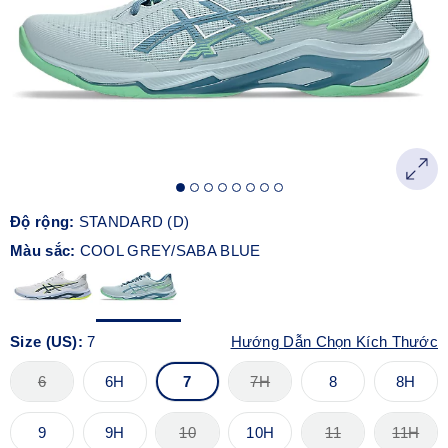
Độ rộng:
STANDARD (D)
Màu sắc:
COOL GREY/SABA BLUE
Size (US):
7
Hướng Dẫn Chọn Kích Thước
6
6H
7
7H
8
8H
9
9H
10
10H
11
11H