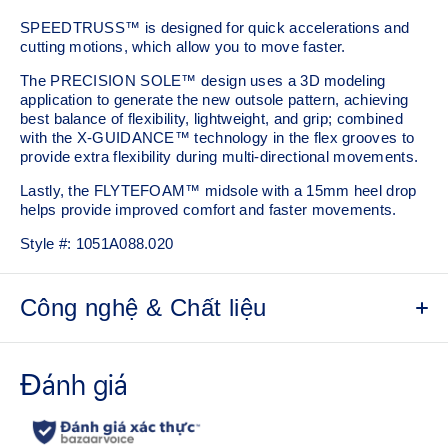
SPEEDTRUSS™ is designed for quick accelerations and
cutting motions, which allow you to move faster.
The PRECISION SOLE™ design uses a 3D modeling
application to generate the new outsole pattern, achieving
best balance of flexibility, lightweight, and grip; combined
with the X-GUIDANCE™ technology in the flex grooves to
provide extra flexibility during multi-directional movements.​
Lastly, the FLYTEFOAM™ midsole with a 15mm heel drop
helps provide improved comfort and faster movements.
Style #:
1051A088.020
Công nghệ & Chất liệu
No-sew film covered mesh for an improved lightweight
fit
Loop lacing system helps create an advanced fit
Lean back heel structure