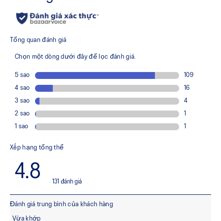
Hệ thống vừa vặn MONO-SOCK™​
Giúp tạo cảm giác vừa vặn như vớ và ổn định mắt cá chân
trong các động tác nhảy và di chuyển bên
Công nghệ RISETRUSS​™
Giúp ổn định phần giữa bàn chân tránh xoay trong khi
chuyển đổi lực ngang thành lực dọc để có một cú nhảy
mạnh mẽ hơn
Bảng nhựa gia cố sợi carbon​
Giúp phân bố áp lực đồng đều hơn để tạo ra lực đẩy thẳng
đứng lớn hơn
Lớp đệm FF BLAST™ PLUS ECO​
Giúp mang lại khả năng đàn hồi và lớp đệm tốt hơn. Bao
gồm khoảng 24% vật liệu tái tạo