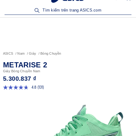
Sản Phẩm Mới | Mua Ngay
Tìm kiếm trên trang ASICS.com
ASICS
Nam
Giày
Bóng Chuyền
METARISE 2
Giày Bóng Chuyền Nam
5.300.837 ₫
4.8
(131)
Đọc
131
đánh
giá.
Liên
kết
trang
tương
tự.