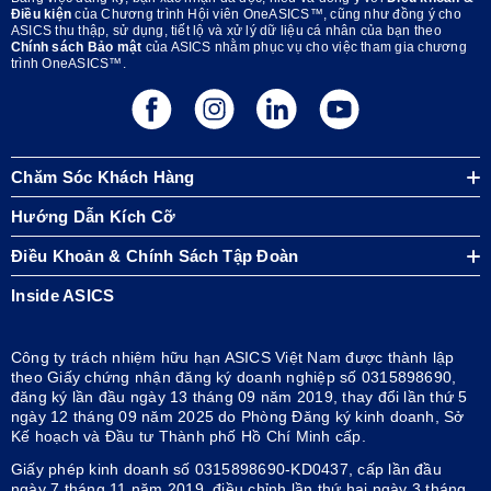
Điều kiện
của Chương trình Hội viên OneASICS™, cũng như đồng ý cho
ASICS thu thập, sử dụng, tiết lộ và xử lý dữ liệu cá nhân của bạn theo
Chính sách Bảo mật
của ASICS nhằm phục vụ cho việc tham gia chương
trình OneASICS™.
Chăm Sóc Khách Hàng
Hướng Dẫn Kích Cỡ
Điều Khoản & Chính Sách Tập Đoàn
Inside ASICS
Công ty trách nhiệm hữu hạn ASICS Việt Nam được thành lập
theo Giấy chứng nhận đăng ký doanh nghiệp số 0315898690,
đăng ký lần đầu ngày 13 tháng 09 năm 2019, thay đổi lần thứ 5
ngày 12 tháng 09 năm 2025 do Phòng Đăng ký kinh doanh, Sở
Kế hoạch và Đầu tư Thành phố Hồ Chí Minh cấp.
Giấy phép kinh doanh số 0315898690-KD0437, cấp lần đầu
ngày 7 tháng 11 năm 2019, điều chỉnh lần thứ hai ngày 3 tháng