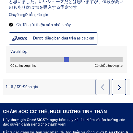
CHĂM SÓC CƠ THỂ, NUÔI DƯỠNG TINH THẦN
Hãy
tham gia OneASICS™
ngay hôm nay để tích điểm và tận hưởng các
đặc quyền dành riêng cho thành viên!
Bằng việc đăng ký, bạn xác nhận đã đọc, hiểu và đồng ý với
Điều khoản &