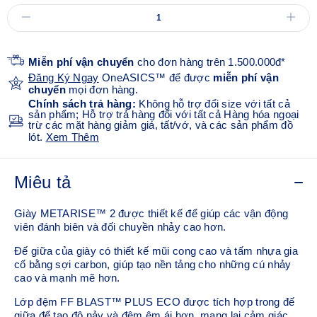
Miễn phí vận chuyển
cho đơn hàng trên 1.500.000đ*
Đăng Ký Ngay
OneASICS™ để được
miễn phí vận
chuyển
mọi đơn hàng.
Chính sách trả hàng:
Không hỗ trợ đổi size với tất cả
sản phẩm; Hỗ trợ trả hàng đối với tất cả Hàng hóa ngoại
trừ các mặt hàng giảm giá, tất/vớ, và các sản phẩm đồ
lót.
Xem Thêm
Miêu tả
Giày METARISE™ 2 được thiết kế để giúp các vận động
viên đánh biên và đối chuyền nhảy cao hơn.
Đế giữa của giày có thiết kế mũi cong cao và tấm nhựa gia
cố bằng sợi carbon, giúp tạo nền tảng cho những cú nhảy
cao và mạnh mẽ hơn.
Lớp đệm FF BLAST™ PLUS ECO được tích hợp trong đế
giữa để tạo độ nảy và đệm êm ái hơn, mang lại cảm giác