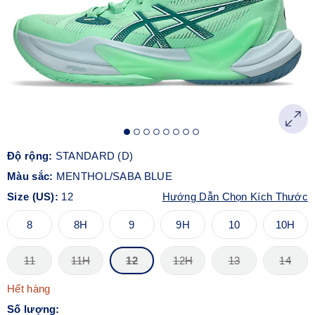
Độ rộng:
STANDARD (D)
Màu sắc:
MENTHOL/SABA BLUE
Size (US):
12
Hướng Dẫn Chọn Kích Thước
8
8H
9
9H
10
10H
11
11H
12
12H
13
14
Hết hàng
Số lượng: