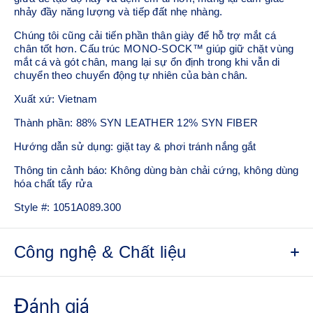
nhảy đầy năng lượng và tiếp đất nhẹ nhàng.
Chúng tôi cũng cải tiến phần thân giày để hỗ trợ mắt cá
chân tốt hơn. Cấu trúc MONO-SOCK™ giúp giữ chặt vùng
mắt cá và gót chân, mang lại sự ổn định trong khi vẫn di
chuyển theo chuyển động tự nhiên của bàn chân.
Xuất xứ: Vietnam
Thành phần: 88% SYN LEATHER 12% SYN FIBER
Hướng dẫn sử dụng: giặt tay & phơi tránh nắng gắt
Thông tin cảnh báo: Không dùng bàn chải cứng, không dùng
hóa chất tẩy rửa
Style #:
1051A089.300
Công nghệ & Chất liệu
Hệ thống Energy Lock​
Tích hợp vải lưới phản hồi năng lượng với lớp bên trong
giúp giữ chân chắc chắn trong suốt quá trình di chuyển