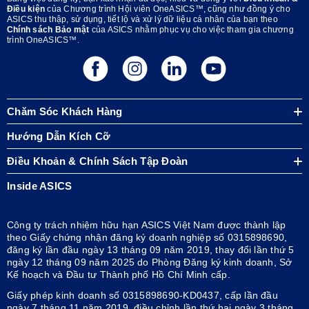
Điều kiện
của Chương trình Hội viên OneASICS™, cũng như đồng ý cho
ASICS thu thập, sử dụng, tiết lộ và xử lý dữ liệu cá nhân của bạn theo
Chính sách Bảo mật
của ASICS nhằm phục vụ cho việc tham gia chương
trình OneASICS™.
Chăm Sóc Khách Hàng
Hướng Dẫn Kích Cỡ
Điều Khoản & Chính Sách Tập Đoàn
Inside ASICS
Công ty trách nhiệm hữu hạn ASICS Việt Nam được thành lập
theo Giấy chứng nhận đăng ký doanh nghiệp số 0315898690,
đăng ký lần đầu ngày 13 tháng 09 năm 2019, thay đổi lần thứ 5
ngày 12 tháng 09 năm 2025 do Phòng Đăng ký kinh doanh, Sở
Kế hoạch và Đầu tư Thành phố Hồ Chí Minh cấp.
Giấy phép kinh doanh số 0315898690-KD0437, cấp lần đầu
ngày 7 tháng 11 năm 2019, điều chỉnh lần thứ hai ngày 3 tháng