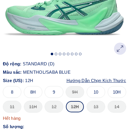
Độ rộng:
STANDARD (D)
Màu sắc:
MENTHOL/SABA BLUE
Size (US):
12H
Hướng Dẫn Chọn Kích Thước
8
8H
9
9H
10
10H
11
11H
12
12H
13
14
Hết hàng
Số lượng: