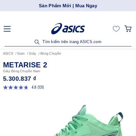
Sản Phẩm Mới | Mua Ngay
Tìm kiếm trên trang ASICS.com
ASICS
Nam
Giày
Bóng Chuyền
METARISE 2
Giày Bóng Chuyền Nam
5.300.837 ₫
4.8
(131)
Đọc
131
đánh
giá.
Liên
kết
trang
tương
tự.