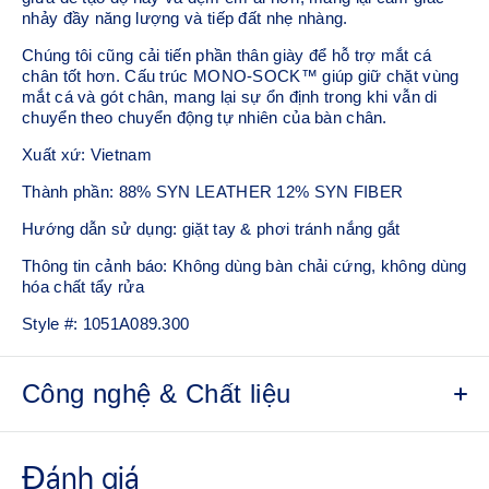
nhảy đầy năng lượng và tiếp đất nhẹ nhàng.
Chúng tôi cũng cải tiến phần thân giày để hỗ trợ mắt cá
chân tốt hơn. Cấu trúc MONO-SOCK™ giúp giữ chặt vùng
mắt cá và gót chân, mang lại sự ổn định trong khi vẫn di
chuyển theo chuyển động tự nhiên của bàn chân.
Xuất xứ: Vietnam
Thành phần: 88% SYN LEATHER 12% SYN FIBER
Hướng dẫn sử dụng: giặt tay & phơi tránh nắng gắt
Thông tin cảnh báo: Không dùng bàn chải cứng, không dùng
hóa chất tẩy rửa
Style #:
1051A089.300
Công nghệ & Chất liệu
Hệ thống Energy Lock​
Tích hợp vải lưới phản hồi năng lượng với lớp bên trong
giúp giữ chân chắc chắn trong suốt quá trình di chuyển