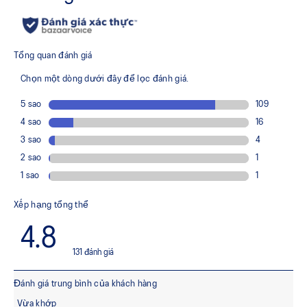
Hệ thống vừa vặn MONO-SOCK™​
Giúp tạo cảm giác vừa vặn như vớ và ổn định mắt cá chân
trong các động tác nhảy và di chuyển bên
Công nghệ RISETRUSS​™
Giúp ổn định phần giữa bàn chân tránh xoay trong khi
chuyển đổi lực ngang thành lực dọc để có một cú nhảy
mạnh mẽ hơn
Bảng nhựa gia cố sợi carbon​
Giúp phân bố áp lực đồng đều hơn để tạo ra lực đẩy thẳng
đứng lớn hơn
Lớp đệm FF BLAST™ PLUS ECO​
Giúp mang lại khả năng đàn hồi và lớp đệm tốt hơn. Bao
gồm khoảng 24% vật liệu tái tạo