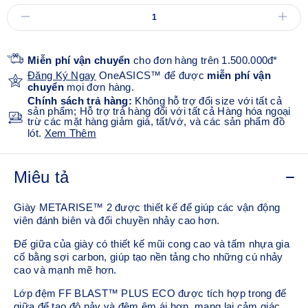
Miễn phí vận chuyển
cho đơn hàng trên 1.500.000đ*
Đăng Ký Ngay
OneASICS™ để được
miễn phí vận
chuyển
mọi đơn hàng.
Chính sách trả hàng:
Không hỗ trợ đổi size với tất cả
sản phẩm; Hỗ trợ trả hàng đối với tất cả Hàng hóa ngoại
trừ các mặt hàng giảm giá, tất/vớ, và các sản phẩm đồ
lót.
Xem Thêm
Miêu tả
Giày METARISE™ 2 được thiết kế để giúp các vận động
viên đánh biên và đối chuyền nhảy cao hơn.
Đế giữa của giày có thiết kế mũi cong cao và tấm nhựa gia
cố bằng sợi carbon, giúp tạo nền tảng cho những cú nhảy
cao và mạnh mẽ hơn.
Lớp đệm FF BLAST™ PLUS ECO được tích hợp trong đế
giữa để tạo độ nảy và đệm êm ái hơn, mang lại cảm giác