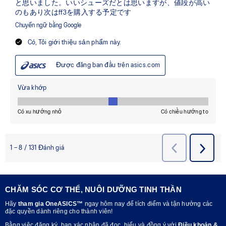
CHĂM SÓC CƠ THỂ, NUÔI DƯỠNG TINH THẦN
Hãy
tham gia OneASICS™
ngay hôm nay để tích điểm và tận hưởng các
đặc quyền dành riêng cho thành viên!
Bằng việc đăng ký, bạn xác nhận đã đọc, hiểu và đồng ý với
Điều khoản &