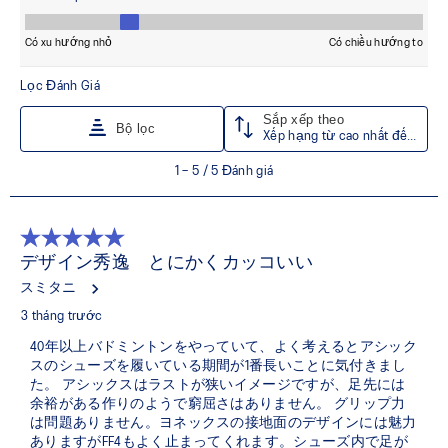
Các rãnh trên đế ngoài giúp cải thiện khả năng xoay,
tăng sự linh hoạt và thúc đẩy chuyển tiếp mượt mà
hơn.
Lớp lót giày được sản xuất bằng công nghệ nhuộm
dung dịch, giúp giảm khoảng 33% lượng nước sử dụng
và khoảng 45% lượng khí thải carbon so với công nghệ
nhuộm truyền thống.