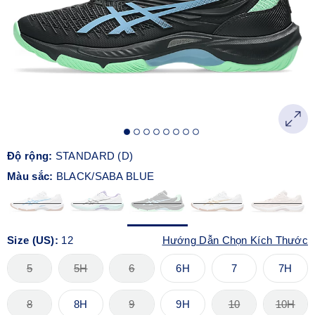
Độ rộng:
STANDARD (D)
Màu sắc:
BLACK/SABA BLUE
Size (US):
12
Hướng Dẫn Chọn Kích Thước
5
5H
6
6H
7
7H
8
8H
9
9H
10
10H