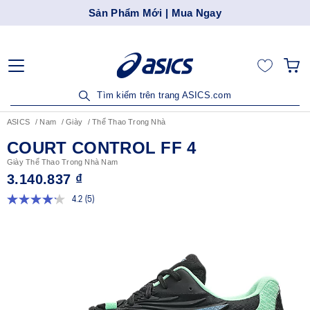
Sản Phẩm Mới | Mua Ngay
Tìm kiếm trên trang ASICS.com
ASICS
Nam
Giày
Thể Thao Trong Nhà
COURT CONTROL FF 4
Giày Thể Thao Trong Nhà Nam
3.140.837 ₫
4.2
(5)
Đọc
5
đánh
giá.
Liên
kết
trang
tương
tự.