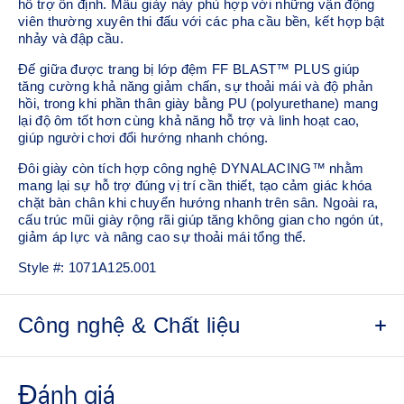
hỗ trợ ổn định. Mẫu giày này phù hợp với những vận động
viên thường xuyên thi đấu với các pha cầu bền, kết hợp bật
nhảy và đập cầu.
Đế giữa được trang bị lớp đệm FF BLAST™ PLUS giúp
tăng cường khả năng giảm chấn, sự thoải mái và độ phản
hồi, trong khi phần thân giày bằng PU (polyurethane) mang
lại độ ôm tốt hơn cùng khả năng hỗ trợ và linh hoạt cao,
giúp người chơi đổi hướng nhanh chóng.
Đôi giày còn tích hợp công nghệ DYNALACING™ nhằm
mang lại sự hỗ trợ đúng vị trí cần thiết, tạo cảm giác khóa
chặt bàn chân khi chuyển hướng nhanh trên sân. Ngoài ra,
cấu trúc mũi giày rộng rãi giúp tăng không gian cho ngón út,
giảm áp lực và nâng cao sự thoải mái tổng thể.
Style #:
1071A125.001
Công nghệ & Chất liệu
Thân giày phủ PU
Vật liệu PU giúp tăng cường độ bền và độ linh hoạt.