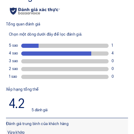
Cấu trúc mũi giày rộng rãi
So với phiên bản trước, thiết kế mũi giày mang lại nhiều
không gian hơn quanh ngón út, giúp giảm áp lực và tăng sự
thoải mái khi mang.
Đệm FF BLAST™ PLUS
Được thiết kế để cải thiện độ nảy và chiều cao bật nhảy.
Mềm mại và đàn hồi hơn so với đệm FLYTEFOAM™,
mang lại sự êm ái và khả năng phản hồi vượt trội.
Hệ thống TWISTRUSS™
Giúp cải thiện khả năng uốn cong và xoắn, từ đó giảm thất
thoát lực khi bàn chân thực hiện các chuyển động uốn và
xoay. Kết cấu cứng cáp giúp chống xoắn và hoàn trả năng
lượng cho các chuyển động ngang nhanh hơn.
Công nghệ 3D SPACE CONSTRUCTION™
Giúp cải thiện độ linh hoạt.
MAGIC Ventilation
Các lỗ thoáng khí ở đáy giày kết nối trực tiếp với bên trong
giày. Khi kết hợp với lót giày thông gió, cho phép nhiệt từ
lòng bàn chân thoát ra ngoài, giúp giảm cảm giác khó chịu
và hạn chế quá nhiệt.