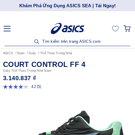
Khám Phá Ứng Dụng ASICS SEA | Tải Ngay!
Tìm kiếm trên trang ASICS.com
ASICS
Nam
Giày
Thể Thao Trong Nhà
COURT CONTROL FF 4
Giày Thể Thao Trong Nhà Nam
3.140.837 ₫
4.2
(5)
Đọc
5
đánh
giá.
Liên
kết
trang
tương
tự.