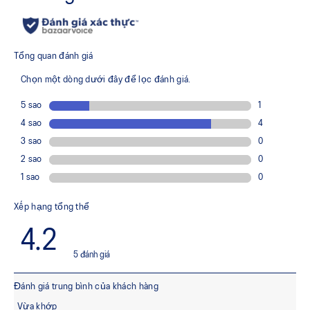
Cấu trúc mũi giày rộng rãi
So với phiên bản trước, thiết kế mũi giày mang lại nhiều
không gian hơn quanh ngón út, giúp giảm áp lực và tăng sự
thoải mái khi mang.
Đệm FF BLAST™ PLUS
Được thiết kế để cải thiện độ nảy và chiều cao bật nhảy.
Mềm mại và đàn hồi hơn so với đệm FLYTEFOAM™,
mang lại sự êm ái và khả năng phản hồi vượt trội.
Hệ thống TWISTRUSS™
Giúp cải thiện khả năng uốn cong và xoắn, từ đó giảm thất
thoát lực khi bàn chân thực hiện các chuyển động uốn và
xoay. Kết cấu cứng cáp giúp chống xoắn và hoàn trả năng
lượng cho các chuyển động ngang nhanh hơn.
Công nghệ 3D SPACE CONSTRUCTION™
Giúp cải thiện độ linh hoạt.
MAGIC Ventilation
Các lỗ thoáng khí ở đáy giày kết nối trực tiếp với bên trong
giày. Khi kết hợp với lót giày thông gió, cho phép nhiệt từ
lòng bàn chân thoát ra ngoài, giúp giảm cảm giác khó chịu
và hạn chế quá nhiệt.