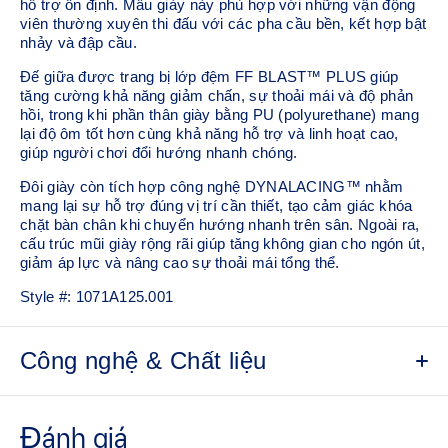
hỗ trợ ổn định. Mẫu giày này phù hợp với những vận động
viên thường xuyên thi đấu với các pha cầu bền, kết hợp bật
nhảy và đập cầu.
Đế giữa được trang bị lớp đệm FF BLAST™ PLUS giúp
tăng cường khả năng giảm chấn, sự thoải mái và độ phản
hồi, trong khi phần thân giày bằng PU (polyurethane) mang
lại độ ôm tốt hơn cùng khả năng hỗ trợ và linh hoạt cao,
giúp người chơi đổi hướng nhanh chóng.
Đôi giày còn tích hợp công nghệ DYNALACING™ nhằm
mang lại sự hỗ trợ đúng vị trí cần thiết, tạo cảm giác khóa
chặt bàn chân khi chuyển hướng nhanh trên sân. Ngoài ra,
cấu trúc mũi giày rộng rãi giúp tăng không gian cho ngón út,
giảm áp lực và nâng cao sự thoải mái tổng thể.
Style #:
1071A125.001
Công nghệ & Chất liệu
Thân giày phủ PU
Vật liệu PU giúp tăng cường độ bền và độ linh hoạt.