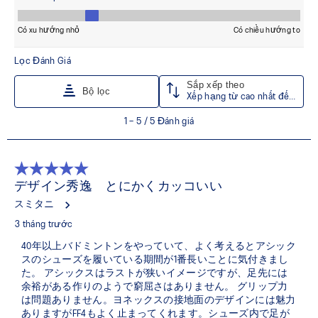
Các rãnh trên đế ngoài giúp cải thiện khả năng xoay,
tăng sự linh hoạt và thúc đẩy chuyển tiếp mượt mà
hơn.
Lớp lót giày được sản xuất bằng công nghệ nhuộm
dung dịch, giúp giảm khoảng 33% lượng nước sử dụng
và khoảng 45% lượng khí thải carbon so với công nghệ
nhuộm truyền thống.