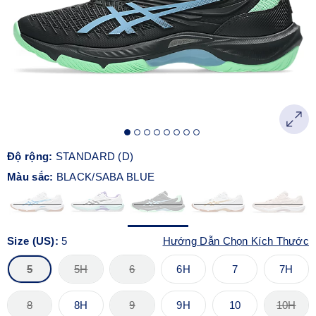
Độ rộng:
STANDARD (D)
Màu sắc:
BLACK/SABA BLUE
Size (US):
5
Hướng Dẫn Chọn Kích Thước
5
5H
6
6H
7
7H
8
8H
9
9H
10
10H