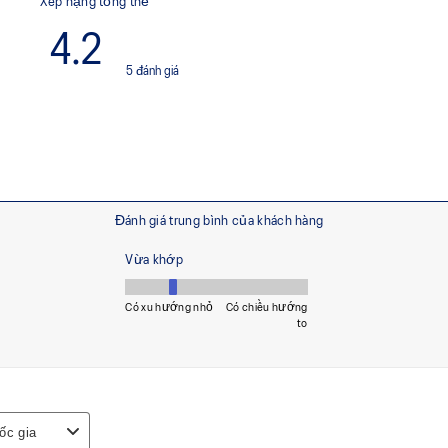
ái và khả năng phản hồi
chân thực hiện các chuyển độ
xoắn và hoàn trả năng lượng
MAGIC Ventilation
Các lỗ thoáng khí ở đáy giày k
với lót giày thông gió, cho phé
giảm cảm giác khó chịu và hạ
g xoay, tăng sự linh hoạt và
Lớp lót giày được sản xuất
giảm khoảng 33% lượng nướ
carbon so với công nghệ n