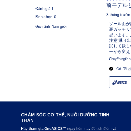
CHĂM SÓC CƠ THỂ, NUÔI DƯỠNG TINH
THẦN
Hãy
tham gia OneASICS™
ngay hôm nay để tích điểm và