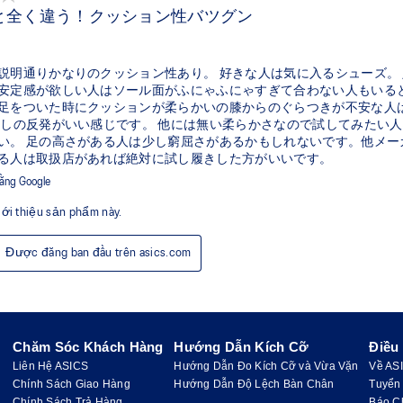
Chăm Sóc Khách Hàng
Hướng Dẫn Kích Cỡ
Điều
Liên Hệ ASICS
Hướng Dẫn Đo Kích Cỡ và Vừa Vặn
Về AS
Chính Sách Giao Hàng
Hướng Dẫn Độ Lệch Bàn Chân
Tuyển
Chính Sách Trả Hàng
Báo C