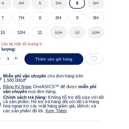
4
4H
5
5H
6
6H
7
7H
8
8H
9
9H
10
10H
11
11H
12
12H
 còn lại một số lượng ít
 lượng:
Thêm vào giỏ hàng
Miễn phí vận chuyển
cho đơn hàng trên
1.500.000đ*
Đăng Ký Ngay
OneASICS™ để được
miễn phí
vận chuyển
mọi đơn hàng.
Chính sách trả hàng:
Không hỗ trợ đổi size với tất
cả sản phẩm; Hỗ trợ trả hàng đối với tất cả Hàng
hóa ngoại trừ các mặt hàng giảm giá, tất/vớ, và
các sản phẩm đồ lót.
Xem Thêm