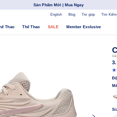
Sản Phẩm Mới | Mua Ngay
English
Blog
Trợ giúp
Tìm Kiếm
hể Thao
Thể Thao
SALE
Member Exclusive
C
Già
3
Độ
Mà
Si