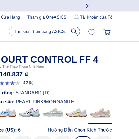
 Cửa Hàng
Tham gia OneASICS
Tài khoản của Tôi
OURT CONTROL FF 4
y Thể Thao Trong Nhà Nam
.140.837 ₫
4.2
(5)
Đọc
5
 rộng:
STANDARD (D)
đánh
giá.
u sắc:
PEARL PINK/MORGANITE
Liên
kết
trang
tương
tự.
ze (US):
6
Hướng Dẫn Chọn Kích Thước