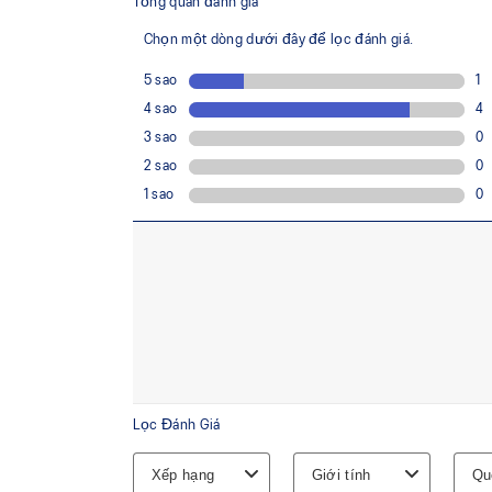
hơn so với đệm FLYTEFOAM™, mang lại sự êm 
vượt trội.
Công nghệ 3D SPACE CONSTRUCTION™
Giúp cải thiện độ linh hoạt.
Các rãnh trên đế ngoài giúp cải thiện khả năn
thúc đẩy chuyển tiếp mượt mà hơn.