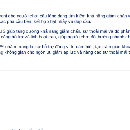
ho người chơi cầu lông đang tìm kiếm khả năng giảm chấn và 
các pha cầu bền, kết hợp bật nhảy và đập cầu.
 giúp tăng cường khả năng giảm chấn, sự thoải mái và độ phản h
 năng hỗ trợ và linh hoạt cao, giúp người chơi đổi hướng nhanh c
hằm mang lại sự hỗ trợ đúng vị trí cần thiết, tạo cảm giác khó
ăng không gian cho ngón út, giảm áp lực và nâng cao sự thoải mái t
Cấu trúc mũi giày rộng rãi
oạt.
So với phiên bản trước, thiết
quanh ngón út, giúp giảm áp l
Hệ thống TWISTRUSS™
 bật nhảy. Mềm mại và đàn hồi
Giúp cải thiện khả năng uốn c