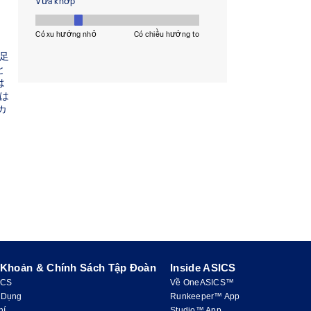
 Khoản & Chính Sách Tập Đoàn
Inside ASICS
ICS
Về OneASICS™
 Dụng
Runkeeper™ App
hí
Studio™ App