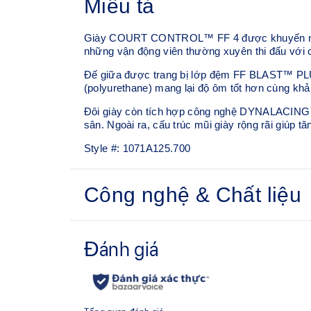
Miêu tả
Giày COURT CONTROL™ FF 4 được khuyến nghị c
những vận động viên thường xuyên thi đấu với 
Đế giữa được trang bị lớp đệm FF BLAST™ PLUS
(polyurethane) mang lại độ ôm tốt hơn cùng khả
Đôi giày còn tích hợp công nghệ DYNALACING™ n
sân. Ngoài ra, cấu trúc mũi giày rộng rãi giúp t
Style #:
1071A125.700
Công nghệ & Chất liệu
Thân giày phủ PU
Vật liệu PU giúp tăng cường độ bền và độ linh h
Đệm FF BLAST™ PLUS
Được thiết kế để cải thiện độ nảy và chiều cao