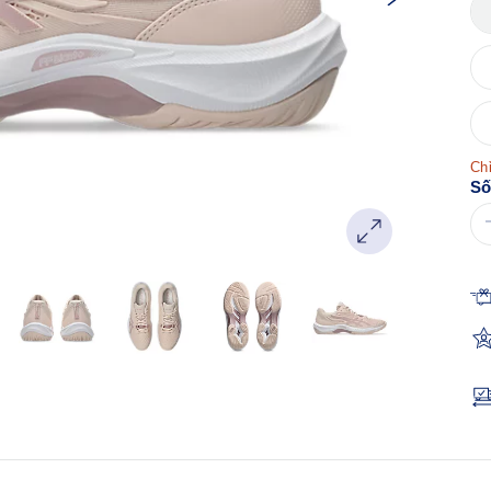
Chỉ
Số