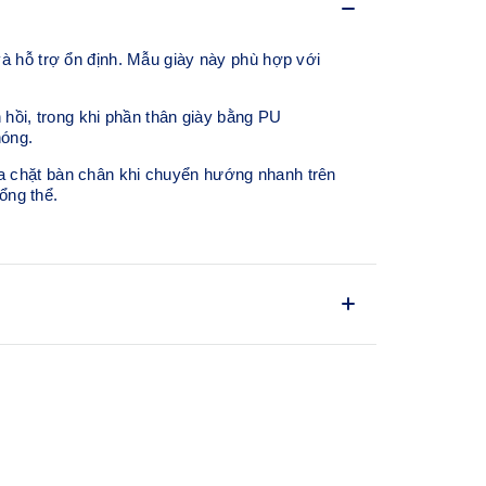
hỗ trợ ổn định. Mẫu giày này phù hợp với
ồi, trong khi phần thân giày bằng PU
hóng.
a chặt bàn chân khi chuyển hướng nhanh trên
ổng thể.
 kế mũi giày mang lại nhiều không gian hơn
ực và tăng sự thoải mái khi mang.
ong và xoắn, từ đó giảm thất thoát lực khi bàn