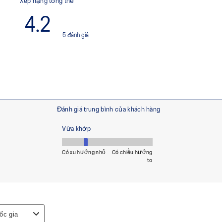
ái và khả năng phản hồi
chân thực hiện các chuyển độ
xoắn và hoàn trả năng lượng
MAGIC Ventilation
Các lỗ thoáng khí ở đáy giày k
với lót giày thông gió, cho phé
giảm cảm giác khó chịu và hạ
g xoay, tăng sự linh hoạt và
Lớp lót giày được sản xuất
giảm khoảng 33% lượng nướ
carbon so với công nghệ n