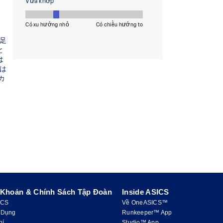
 Khoản & Chính Sách Tập Đoàn
Inside ASICS
ICS
Về OneASICS™
 Dụng
Runkeeper™ App
hí
Studio™ App