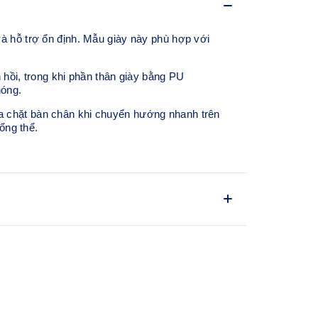
hỗ trợ ổn định. Mẫu giày này phù hợp với
ồi, trong khi phần thân giày bằng PU
hóng.
a chặt bàn chân khi chuyển hướng nhanh trên
ổng thể.
 kế mũi giày mang lại nhiều không gian hơn
ực và tăng sự thoải mái khi mang.
ong và xoắn, từ đó giảm thất thoát lực khi bàn