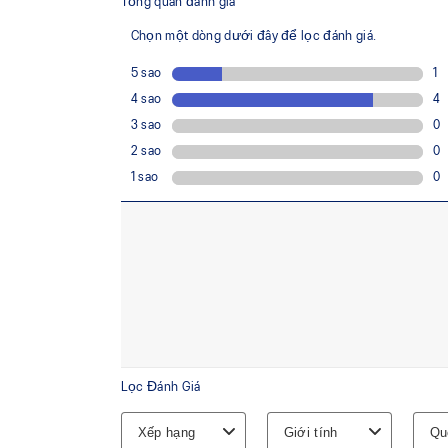
hơn so với đệm FLYTEFOAM™, mang lại sự êm 
vượt trội.
Công nghệ 3D SPACE CONSTRUCTION™
Giúp cải thiện độ linh hoạt.
Các rãnh trên đế ngoài giúp cải thiện khả năn
thúc đẩy chuyển tiếp mượt mà hơn.