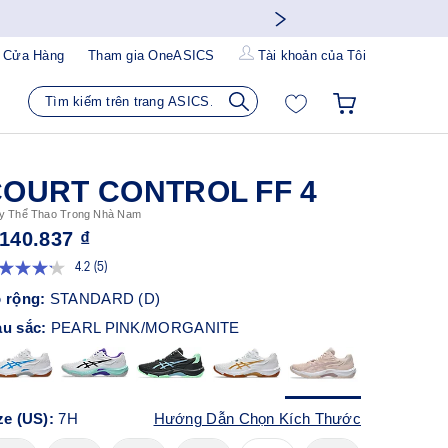
 Cửa Hàng
Tham gia OneASICS
Tài khoản của Tôi
OURT CONTROL FF 4
y Thể Thao Trong Nhà Nam
.140.837 ₫
4.2
(5)
Đọc
5
 rộng:
STANDARD (D)
đánh
giá.
u sắc:
PEARL PINK/MORGANITE
Liên
kết
trang
tương
tự.
ze (US):
7H
Hướng Dẫn Chọn Kích Thước