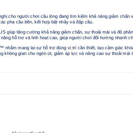
ho người chơi cầu lông đang tìm kiếm khả năng giảm chấn và 
các pha cầu bền, kết hợp bật nhảy và đập cầu.
 giúp tăng cường khả năng giảm chấn, sự thoải mái và độ phản h
 năng hỗ trợ và linh hoạt cao, giúp người chơi đổi hướng nhanh c
hằm mang lại sự hỗ trợ đúng vị trí cần thiết, tạo cảm giác khó
ăng không gian cho ngón út, giảm áp lực và nâng cao sự thoải mái t
Cấu trúc mũi giày rộng rãi
oạt.
So với phiên bản trước, thiết
quanh ngón út, giúp giảm áp l
Hệ thống TWISTRUSS™
 bật nhảy. Mềm mại và đàn hồi
Giúp cải thiện khả năng uốn c