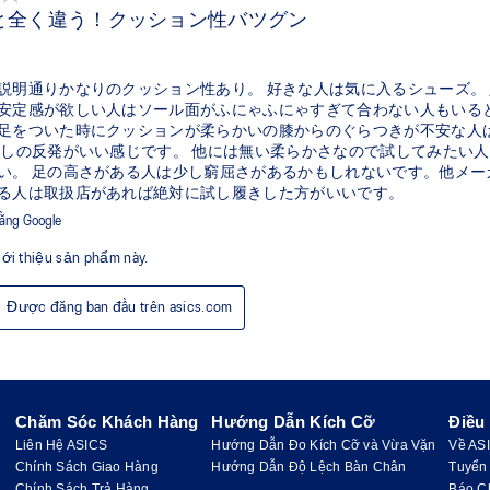
Chăm Sóc Khách Hàng
Hướng Dẫn Kích Cỡ
Điều
Liên Hệ ASICS
Hướng Dẫn Đo Kích Cỡ và Vừa Vặn
Về AS
Chính Sách Giao Hàng
Hướng Dẫn Độ Lệch Bàn Chân
Tuyển
Chính Sách Trả Hàng
Báo C