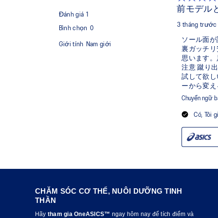
CHĂM SÓC CƠ THỂ, NUÔI DƯỠNG TINH
THẦN
Hãy
tham gia OneASICS™
ngay hôm nay để tích điểm và