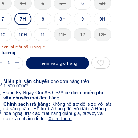
4
4H
5
5H
6
6H
7
7H
8
8H
9
9H
10
10H
11
11H
12
12H
 còn lại một số lượng ít
 lượng:
Thêm vào giỏ hàng
Miễn phí vận chuyển
cho đơn hàng trên
1.500.000đ*
Đăng Ký Ngay
OneASICS™ để được
miễn phí
vận chuyển
mọi đơn hàng.
Chính sách trả hàng:
Không hỗ trợ đổi size với tất
cả sản phẩm; Hỗ trợ trả hàng đối với tất cả Hàng
hóa ngoại trừ các mặt hàng giảm giá, tất/vớ, và
các sản phẩm đồ lót.
Xem Thêm