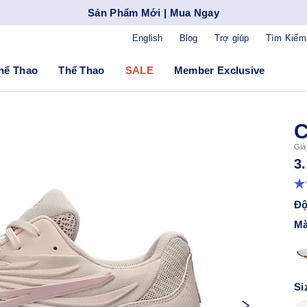
Sản Phẩm Mới | Mua Ngay
English
Blog
Trợ giúp
Tìm Kiếm
hể Thao
Thể Thao
SALE
Member Exclusive
C
Già
3
Độ
Mà
Si