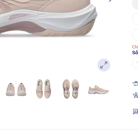
Chỉ
Số