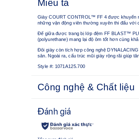
Miêu tả
Giày COURT CONTROL™ FF 4 được khuyến nghị c
những vận động viên thường xuyên thi đấu với 
Đế giữa được trang bị lớp đệm FF BLAST™ PLUS
(polyurethane) mang lại độ ôm tốt hơn cùng khả
Đôi giày còn tích hợp công nghệ DYNALACING™ n
sân. Ngoài ra, cấu trúc mũi giày rộng rãi giúp t
Style #:
1071A125.700
Công nghệ & Chất liệu
Thân giày phủ PU
Vật liệu PU giúp tăng cường độ bền và độ linh h
Đệm FF BLAST™ PLUS
Được thiết kế để cải thiện độ nảy và chiều cao