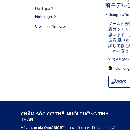
CHĂM SÓC CƠ THỂ, NUÔI DƯỠNG TINH
THẦN
Hãy
tham gia OneASICS™
ngay hôm nay để tích điểm và