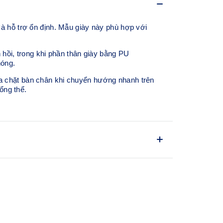
hỗ trợ ổn định. Mẫu giày này phù hợp với
ồi, trong khi phần thân giày bằng PU
hóng.
a chặt bàn chân khi chuyển hướng nhanh trên
ổng thể.
 kế mũi giày mang lại nhiều không gian hơn
ực và tăng sự thoải mái khi mang.
ong và xoắn, từ đó giảm thất thoát lực khi bàn