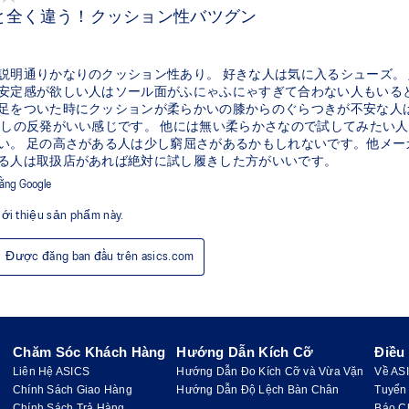
Chăm Sóc Khách Hàng
Hướng Dẫn Kích Cỡ
Điều
Liên Hệ ASICS
Hướng Dẫn Đo Kích Cỡ và Vừa Vặn
Về AS
Chính Sách Giao Hàng
Hướng Dẫn Độ Lệch Bàn Chân
Tuyển
Chính Sách Trả Hàng
Báo C