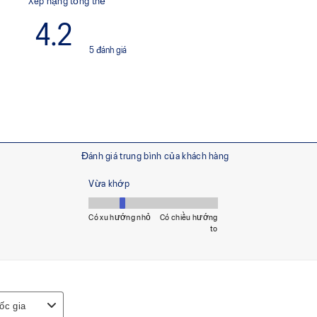
ái và khả năng phản hồi
chân thực hiện các chuyển độ
xoắn và hoàn trả năng lượng
MAGIC Ventilation
Các lỗ thoáng khí ở đáy giày k
với lót giày thông gió, cho phé
giảm cảm giác khó chịu và hạ
g xoay, tăng sự linh hoạt và
Lớp lót giày được sản xuất
giảm khoảng 33% lượng nướ
carbon so với công nghệ n