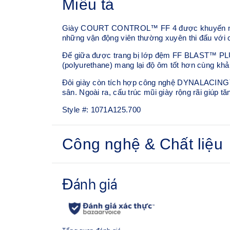
Miêu tả
Giày COURT CONTROL™ FF 4 được khuyến nghị c
những vận động viên thường xuyên thi đấu với 
Đế giữa được trang bị lớp đệm FF BLAST™ PLUS
(polyurethane) mang lại độ ôm tốt hơn cùng khả
Đôi giày còn tích hợp công nghệ DYNALACING™ n
sân. Ngoài ra, cấu trúc mũi giày rộng rãi giúp t
Style #:
1071A125.700
Công nghệ & Chất liệu
Thân giày phủ PU
Vật liệu PU giúp tăng cường độ bền và độ linh h
Đệm FF BLAST™ PLUS
Được thiết kế để cải thiện độ nảy và chiều cao