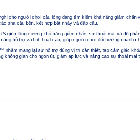
ho người chơi cầu lông đang tìm kiếm khả năng giảm chấn và 
các pha cầu bền, kết hợp bật nhảy và đập cầu.
 giúp tăng cường khả năng giảm chấn, sự thoải mái và độ phản h
 năng hỗ trợ và linh hoạt cao, giúp người chơi đổi hướng nhanh c
hằm mang lại sự hỗ trợ đúng vị trí cần thiết, tạo cảm giác khó
ăng không gian cho ngón út, giảm áp lực và nâng cao sự thoải mái t
Cấu trúc mũi giày rộng rãi
oạt.
So với phiên bản trước, thiết
quanh ngón út, giúp giảm áp l
Hệ thống TWISTRUSS™
 bật nhảy. Mềm mại và đàn hồi
Giúp cải thiện khả năng uốn c