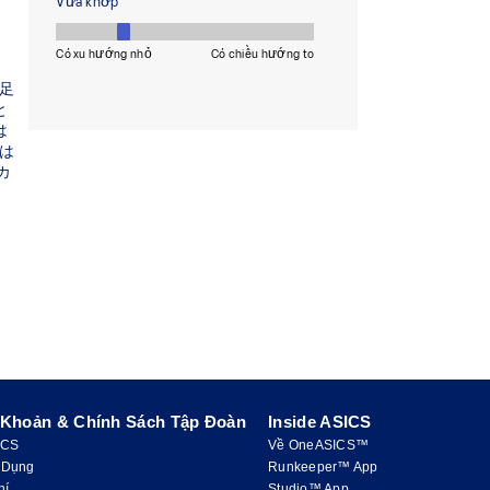
 Khoản & Chính Sách Tập Đoàn
Inside ASICS
ICS
Về OneASICS™
 Dụng
Runkeeper™ App
hí
Studio™ App