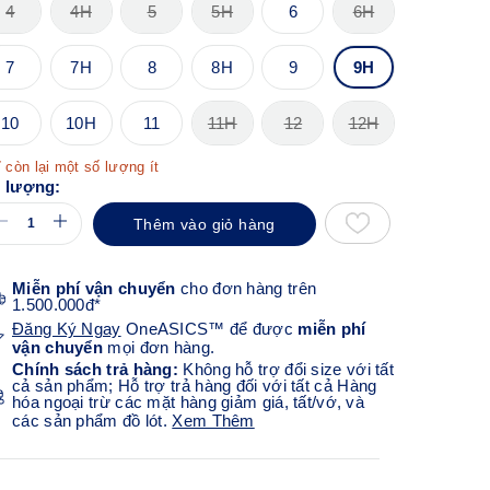
4
4H
5
5H
6
6H
7
7H
8
8H
9
9H
10
10H
11
11H
12
12H
 còn lại một số lượng ít
 lượng:
Thêm vào giỏ hàng
Miễn phí vận chuyển
cho đơn hàng trên
1.500.000đ*
Đăng Ký Ngay
OneASICS™ để được
miễn phí
vận chuyển
mọi đơn hàng.
Chính sách trả hàng:
Không hỗ trợ đổi size với tất
cả sản phẩm; Hỗ trợ trả hàng đối với tất cả Hàng
hóa ngoại trừ các mặt hàng giảm giá, tất/vớ, và
các sản phẩm đồ lót.
Xem Thêm