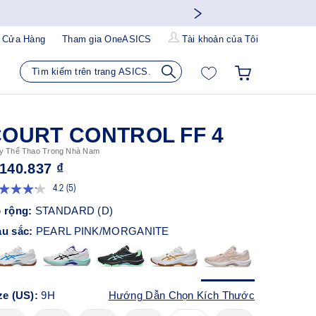
 Cửa Hàng
Tham gia OneASICS
Tài khoản của Tôi
OURT CONTROL FF 4
y Thể Thao Trong Nhà Nam
.140.837 ₫
4.2
(5)
Đọc
5
 rộng:
STANDARD (D)
đánh
giá.
u sắc:
PEARL PINK/MORGANITE
Liên
kết
trang
tương
tự.
ze (US):
9H
Hướng Dẫn Chọn Kích Thước