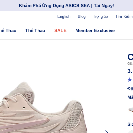
Khám Phá Ứng Dụng ASICS SEA | Tải Ngay!
English
Blog
Trợ giúp
Tìm Kiếm
hể Thao
Thể Thao
SALE
Member Exclusive
C
Già
3
Độ
Mà
Si