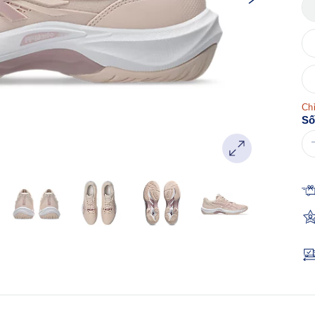
Chỉ
Số