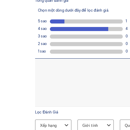
hơn so với đệm FLYTEFOAM™, mang lại sự êm 
vượt trội.
Công nghệ 3D SPACE CONSTRUCTION™
Giúp cải thiện độ linh hoạt.
Các rãnh trên đế ngoài giúp cải thiện khả năn
thúc đẩy chuyển tiếp mượt mà hơn.