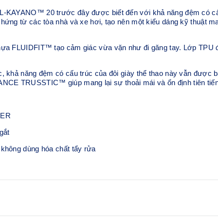
EL-KAYANO™ 20 trước đây được biết đến với khả năng đệm có cấu
hứng từ các tòa nhà và xe hơi, tạo nên một kiểu dáng kỹ thuật man
nhựa FLUIDFIT™ tạo cảm giác vừa vặn như đi găng tay. Lớp TPU 
c, khả năng đệm có cấu trúc của đôi giày thể thao này vẫn được 
CE TRUSSTIC™ giúp mang lại sự thoải mái và ổn định tiên tiến 
BER
gắt
 không dùng hóa chất tẩy rửa