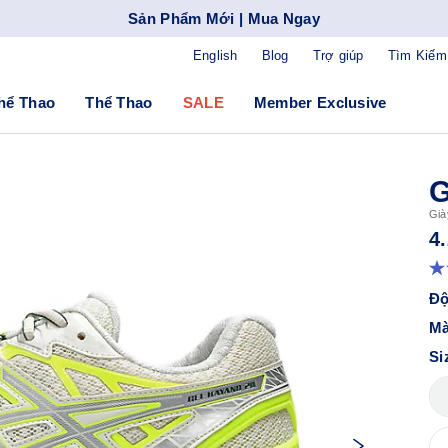
Sản Phẩm Mới | Mua Ngay
English
Blog
Trợ giúp
Tìm Kiếm
hể Thao
Thể Thao
SALE
Member Exclusive
G
Già
4
Độ
Mà
Si