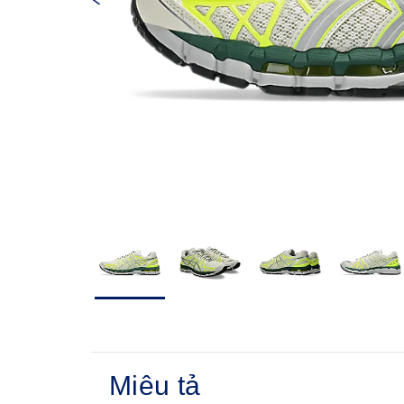
Miêu tả