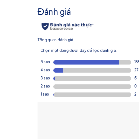
Phần đệm dưới bằng vải lưới thoáng khí
Ứng dụng khung nhựa FLUIDFIT™ để hỗ trợ
Hệ thống hỗ trợ GUIDANCE TRUSSTIC™ giúp 
Tấm lót giày được sản xuất bằng quy trình 
giảm lượng nước sử dụng khoảng 33% và lư
45% so với công nghệ nhuộm thông thường