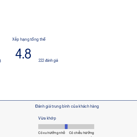
Phong cách thiết kế những
 vừa vặn
Công nghệ GEL™ ở gót và mũ
tiến
cải thiện độ ổn định
Ít nhất 30% vật liệu ở phần
nhuộm bằng dung dịch giúp
ợng khí thải carbon khoảng