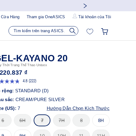
 Cửa Hàng
Tham gia OneASICS
Tài khoản của Tôi
EL-KAYANO 20
y Thời Trang Thể Thao Unisex
.220.837 ₫
4.8
(222)
Đọc
222
 rộng:
STANDARD (D)
đánh
giá.
u sắc:
CREAM/PURE SILVER
Liên
kết
ze (US):
7
Hướng Dẫn Chọn Kích Thước
trang
tương
6
6H
7
7H
8
8H
tự.
9
9H
10
10H
11
11H