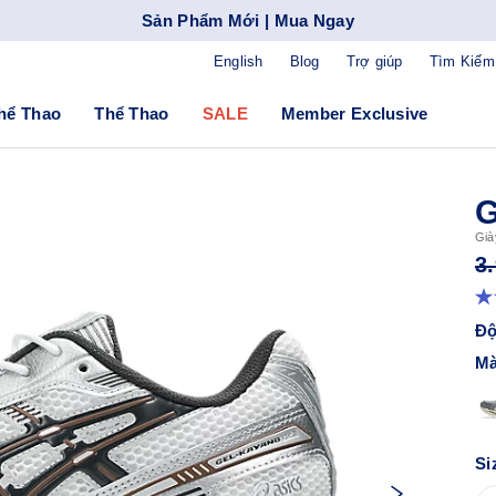
Sản Phẩm Mới | Mua Ngay
English
Blog
Trợ giúp
Tìm Kiếm
hể Thao
Thể Thao
SALE
Member Exclusive
G
Già
3
Độ
Mà
Si