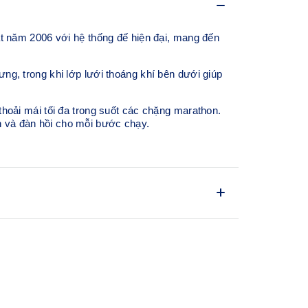
t năm 2006 với hệ thống đế hiện đại, mang đến
ưng, trong khi lớp lưới thoáng khí bên dưới giúp
oải mái tối đa trong suốt các chặng marathon.
và đàn hồi cho mỗi bước chạy.
y GEL-KAYANO™ 12 ra mắt năm 2006
 17
mũi chân