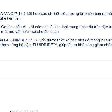
YANO™ 12.1 kết hợp các chi tiết biểu tượng từ phiên bản ra mắ
hệ tiên tiến.
Gothic châu Âu với các chi tiết kim loại mang tính cấu trúc đặc tr
c mát mẻ và thoải mái cho đôi chân.
u GEL-NIMBUS™ 17, vốn được thiết kế đặc biệt để mang lại sự th
 hợp cùng bộ đệm FLUIDRIDE™, giúp tối ưu khả năng giảm chấn 
Lấy cảm hứng từ giày chạ
Hệ thống đế GEL-NIMBUS™
Công nghệ GEL™ ở gót và 