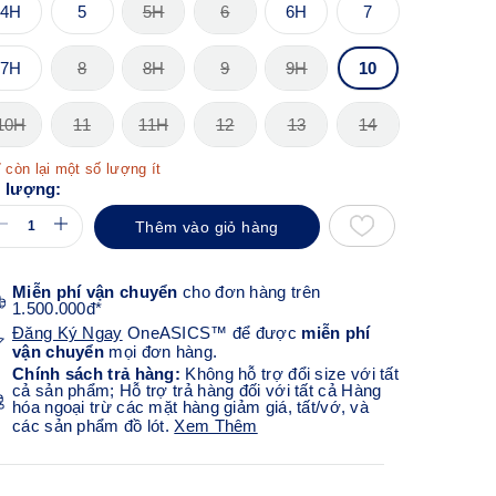
4H
5
5H
6
6H
7
7H
8
8H
9
9H
10
10H
11
11H
12
13
14
 còn lại một số lượng ít
 lượng:
Thêm vào giỏ hàng
Miễn phí vận chuyển
cho đơn hàng trên
1.500.000đ*
Đăng Ký Ngay
OneASICS™ để được
miễn phí
vận chuyển
mọi đơn hàng.
Chính sách trả hàng:
Không hỗ trợ đổi size với tất
cả sản phẩm; Hỗ trợ trả hàng đối với tất cả Hàng
hóa ngoại trừ các mặt hàng giảm giá, tất/vớ, và
các sản phẩm đồ lót.
Xem Thêm