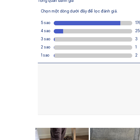
Giúp mang lại cảm giác di chuyển êm ái và liền
chuyển động tự nhiên hơn.
Lưới lót giày tái chế nhuộm dung dịch