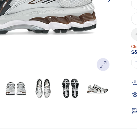
Chỉ
Số