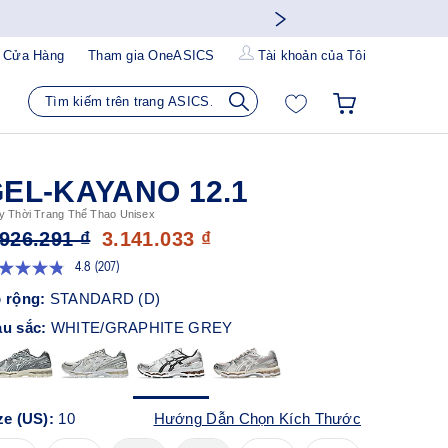
 Cửa Hàng
Tham gia OneASICS
Tài khoản của Tôi
EL-KAYANO 12.1
y Thời Trang Thể Thao Unisex
.926.291 ₫
3.141.033 ₫
4.8
(207)
Đọc
207
 rộng:
STANDARD (D)
đánh
giá.
u sắc:
WHITE/GRAPHITE GREY
Liên
kết
trang
tương
tự.
ze (US):
10
Hướng Dẫn Chọn Kích Thước