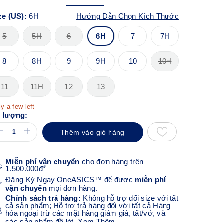
ze (US):
6H
Hướng Dẫn Chọn Kích Thước
5
5H
6
6H
7
7H
8
8H
9
9H
10
10H
11
11H
12
13
y a few left
 lượng:
Thêm vào giỏ hàng
Miễn phí vận chuyển
cho đơn hàng trên
1.500.000đ*
Đăng Ký Ngay
OneASICS™ để được
miễn phí
vận chuyển
mọi đơn hàng.
Chính sách trả hàng:
Không hỗ trợ đổi size với tất
cả sản phẩm; Hỗ trợ trả hàng đối với tất cả Hàng
hóa ngoại trừ các mặt hàng giảm giá, tất/vớ, và
các sản phẩm đồ lót.
Xem Thêm