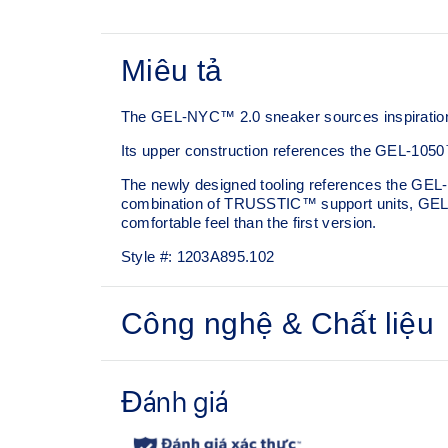
Miêu tả
The GEL-NYC™ 2.0 sneaker sources inspiration 
Its upper construction references the GEL-1050™
The newly designed tooling references the GEL-
combination of TRUSSTIC™ support units, GEL™
comfortable feel than the first version.
Style #:
1203A895.102
Công nghệ & Chất liệu
Upper is inspired by the GEL-1050™ shoes.
Rearfoot and forefoot GEL™ technology
Shock-attenuating material placed in the midsole