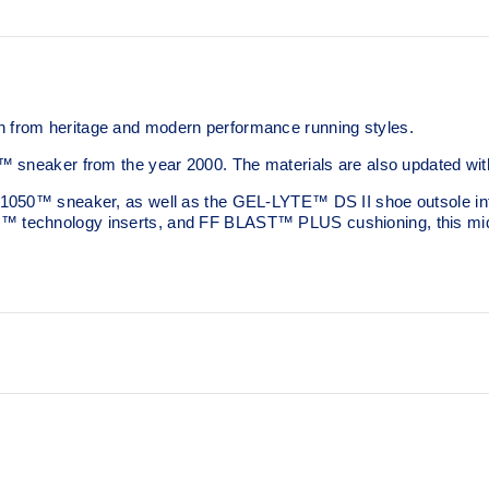
from heritage and modern performance running styles.​
 sneaker from the year 2000.​ The materials are also updated wit
1050™ sneaker, as well as the GEL-LYTE™ DS II shoe outsole infl
 technology inserts, and FF BLAST™ PLUS cushioning, this midso
Suede overlays for a premium
FF BLAST™ PLUS cushioni
 of the shoe for cushioning
This foam from our running co