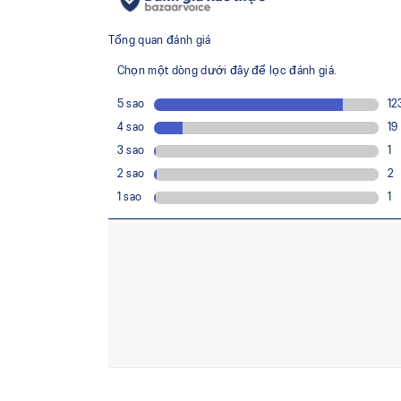
and shock absorption.
TPU TRUSSTIC™ technology
This support unit helps increase stability.
Smooth heel to toe transition
Angled heel softens heel contact with the ground
heel to toe transitions.