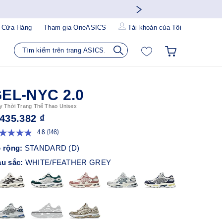
 Cửa Hàng
Tham gia OneASICS
Tài khoản của Tôi
EL-NYC 2.0
y Thời Trang Thể Thao Unisex
.435.382 ₫
4.8
(146)
Đọc
146
 rộng:
STANDARD (D)
đánh
giá.
u sắc:
WHITE/FEATHER GREY
Liên
kết
trang
tương
tự.