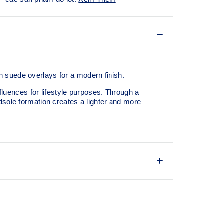
h suede overlays for a modern finish.
uences for lifestyle purposes. Through a
le formation creates a lighter and more
, heritage feel.
ng
llection has been re-tuned for everyday