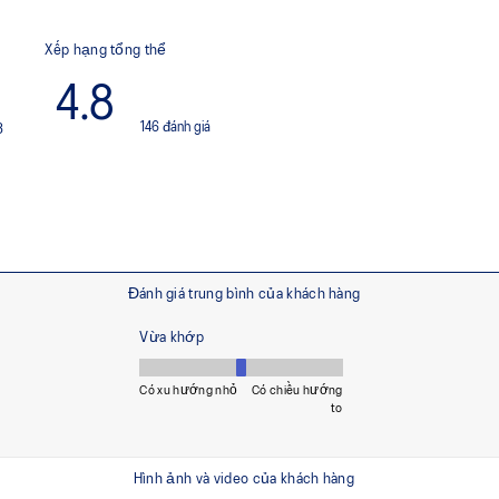
purposes. It's softer, bouncier
Walking-specific flex groov
 and facilitates more natural