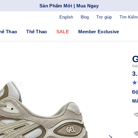
Sản Phẩm Mới | Mua Ngay
English
Blog
Trợ giúp
Tìm Kiếm
hể Thao
Thể Thao
SALE
Member Exclusive
G
Già
3
Độ
Mà