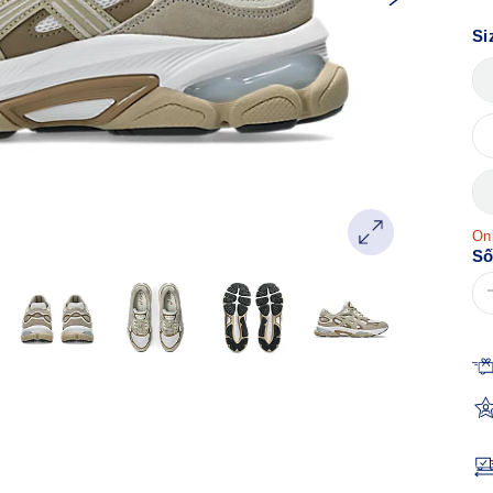
Si
Onl
Số