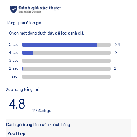
Rearfoot and forefoot GEL™ technology
Shock-attenuating material placed in the midsole of the
shoe for cushioning and shock absorption.
FF BLAST™ PLUS cushioning
This foam from our running collection has been re-tuned for
everyday purposes. It's softer, bouncier, and lighter than
standard cushioning materials.
TPU TRUSSTIC™ technology
This support unit helps increase stability.
Walking-specific flex grooves to support natural
movement.
Smooth heel to toe transition
Angled heel softens heel contact with the ground and
facilitates more natural heel to toe transitions.