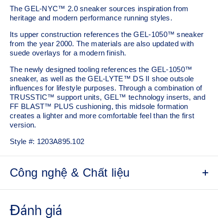
The GEL-NYC™ 2.0 sneaker sources inspiration from
heritage and modern performance running styles.​
Its upper construction references the GEL-1050™ sneaker
from the year 2000.​ The materials are also updated with
suede overlays for a modern finish.
The newly designed tooling references the GEL-1050™
sneaker, as well as the GEL-LYTE™ DS II shoe outsole
influences for lifestyle purposes. Through a combination of
TRUSSTIC™ support units, GEL™ technology inserts, and
FF BLAST™ PLUS cushioning, this midsole formation
creates a lighter and more comfortable feel than the first
version.
Style #:
1203A895.102
Công nghệ & Chất liệu
Upper is inspired by the GEL-1050™ shoes.
Suede overlays for a premium, heritage feel.