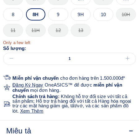
8
8H
9
9H
10
10H
11
11H
12
13
Only a few left
Số lượng:
Miễn phí vận chuyển
cho đơn hàng trên 1.500.000đ*
Đăng Ký Ngay
OneASICS™ để được
miễn phí vận
chuyển
mọi đơn hàng.
Chính sách trả hàng:
Không hỗ trợ đổi size với tất cả
sản phẩm; Hỗ trợ trả hàng đối với tất cả Hàng hóa ngoại
trừ các mặt hàng giảm giá, tất/vớ, và các sản phẩm đồ
lót.
Xem Thêm
Miêu tả