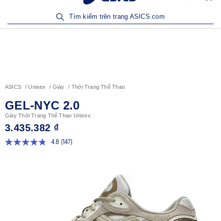
Sản Phẩm Mới | Mua Ngay
Tìm kiếm trên trang ASICS.com
ASICS
Unisex
Giày
Thời Trang Thể Thao
GEL-NYC 2.0
Giày Thời Trang Thể Thao Unisex
3.435.382 ₫
4.8
(147)
Đọc
147
đánh
giá.
Liên
kết
trang
tương
tự.