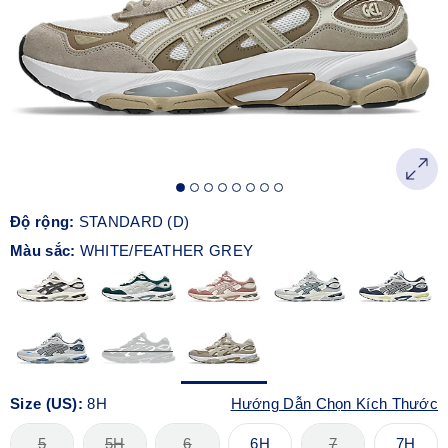
Độ rộng:
STANDARD (D)
Màu sắc:
WHITE/FEATHER GREY
Size (US):
8H
Hướng Dẫn Chọn Kích Thước
5
5H
6
6H
7
7H