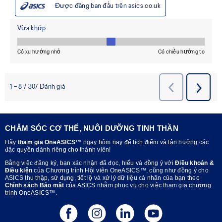
CHĂM SÓC CƠ THỂ, NUÔI DƯỠNG TINH THẦN
Hãy
tham gia OneASICS™
ngay hôm nay để tích điểm và tận hưởng các
đặc quyền dành riêng cho thành viên!
Bằng việc đăng ký, bạn xác nhận đã đọc, hiểu và đồng ý với
Điều khoản &
Điều kiện
của Chương trình Hội viên OneASICS™, cũng như đồng ý cho
ASICS thu thập, sử dụng, tiết lộ và xử lý dữ liệu cá nhân của bạn theo
Chính sách Bảo mật
của ASICS nhằm phục vụ cho việc tham gia chương
trình OneASICS™.