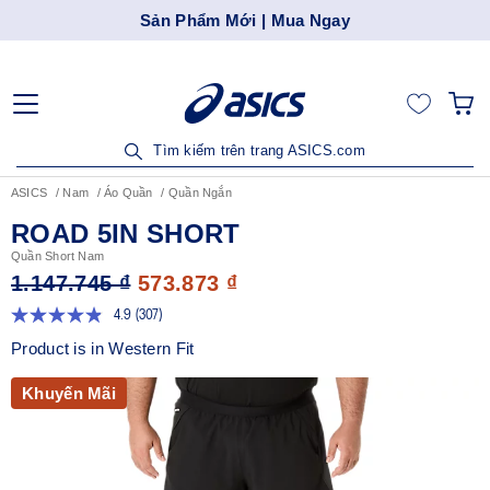
Sản Phẩm Mới | Mua Ngay
Tìm kiếm trên trang ASICS.com
ASICS
Nam
Áo Quần
Quần Ngắn
ROAD 5IN SHORT
Quần Short Nam
1.147.745 ₫
573.873 ₫
4.9
(307)
Đọc
307
Product is in Western Fit
đánh
giá.
Liên
Khuyến Mãi
kết
trang
tương
tự.