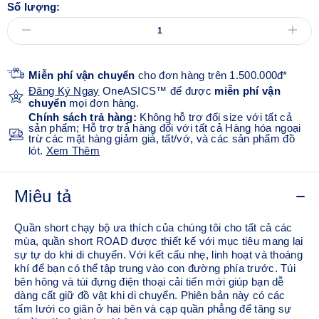
Số lượng:
Miễn phí vận chuyển
cho đơn hàng trên 1.500.000đ*
Đăng Ký Ngay
OneASICS™ để được
miễn phí vận
chuyển
mọi đơn hàng.
Chính sách trả hàng:
Không hỗ trợ đổi size với tất cả
sản phẩm; Hỗ trợ trả hàng đối với tất cả Hàng hóa ngoại
trừ các mặt hàng giảm giá, tất/vớ, và các sản phẩm đồ
lót.
Xem Thêm
Miêu tả
Quần short chạy bộ ưa thích của chúng tôi cho tất cả các
mùa, quần short ROAD được thiết kế với mục tiêu mang lại
sự tự do khi di chuyển. Với kết cấu nhẹ, linh hoạt và thoáng
khí để bạn có thể tập trung vào con đường phía trước. Túi
bên hông và túi đựng điện thoại cải tiến mới giúp bạn dễ
dàng cất giữ đồ vật khi di chuyển. Phiên bản này có các
tấm lưới co giãn ở hai bên và cạp quần phẳng để tăng sự