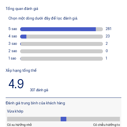
Vải dệt co giãn trọng lượng nhẹ
Nhanh khô
Túi điện thoại có khóa kéo co dãn
Túi sườn
Tấm lưới co giãn bên hông
Cạp quần phẳng và thoải mái
Các chi tiết phản quang được thiết kế để giúp bạn nổi
bật trong điều kiện thiếu ánh sáng
Ít nhất 50% chất liệu chính của trang phục được làm từ
vật liệu tái chế để giảm chất thải và lượng khí thải
carbon