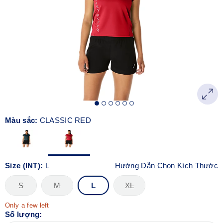
Màu sắc:
CLASSIC RED
Size (INT):
L
Hướng Dẫn Chọn Kích Thước
S
M
L
XL
Only a few left
Số lượng: