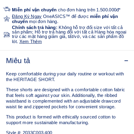
Miễn phí vận chuyển
cho đơn hàng trên 1.500.000đ*
Đăng Ký Ngay
OneASICS™ để được
miễn phí vận
chuyển
mọi đơn hàng.
Chính sách trả hàng:
Không hỗ trợ đổi size với tất cả
sản phẩm; Hỗ trợ trả hàng đối với tất cả Hàng hóa ngoại
trừ các mặt hàng giảm giá, tất/vớ, và các sản phẩm đồ
lót.
Xem Thêm
Miêu tả
Keep comfortable during your daily routine or workout with
the HERITAGE SHORT.
These shorts are designed with a comfortable cotton fabric
that feels soft against your skin. Additionally, the ribbed
waistband is complemented with an adjustable drawcord
waist tie and zippered pockets for convenient storage.
This product is formed with ethically sourced cotton to
support more sustainable manufacturing.
Style #:
2033C003.400