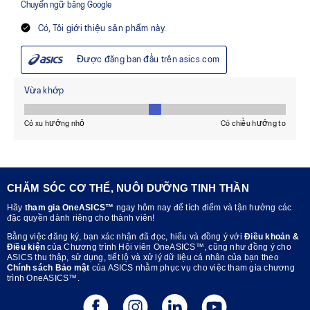
CHĂM SÓC CƠ THỂ, NUÔI DƯỠNG TINH THẦN
Hãy
tham gia OneASICS™
ngay hôm nay để tích điểm và tận hưởng các
đặc quyền dành riêng cho thành viên!
Bằng việc đăng ký, bạn xác nhận đã đọc, hiểu và đồng ý với
Điều khoản &
Điều kiện
của Chương trình Hội viên OneASICS™, cũng như đồng ý cho
ASICS thu thập, sử dụng, tiết lộ và xử lý dữ liệu cá nhân của bạn theo
Chính sách Bảo mật
của ASICS nhằm phục vụ cho việc tham gia chương
trình OneASICS™.