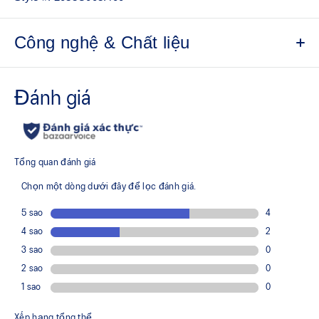
Công nghệ & Chất liệu
Soft cotton knit fabric helps create a comfortable feel
against your skin.
Zippered side pockets for storing small essentials.
Adjustable drawcord waist tie.
Embroidered ASICS Spiral on the front and ASICS
Stripes on the back.
7in inseam.
Regular fit.
This product is formed with ethically sourced cotton to
support more sustainable manufacturing.
65% Cotton, 28% Polyester, 7% Spandex