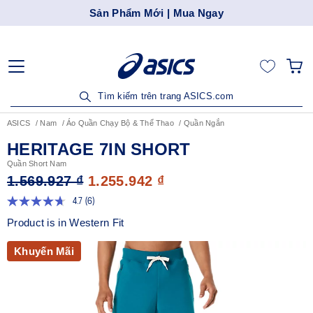
Khám Phá Ứng Dụng ASICS SEA | Tải 
Tìm kiếm trên trang ASICS.com
ASICS
Nam
Áo Quần Chạy Bộ & Thể Thao
Quần Ngắn
HERITAGE 7IN SHORT
Quần Short Nam
1.569.927 ₫
1.255.942 ₫
4.7
(6)
Đọc
6
Product is in Western Fit
đánh
giá.
Liên
Khuyến Mãi
kết
trang
tương
tự.