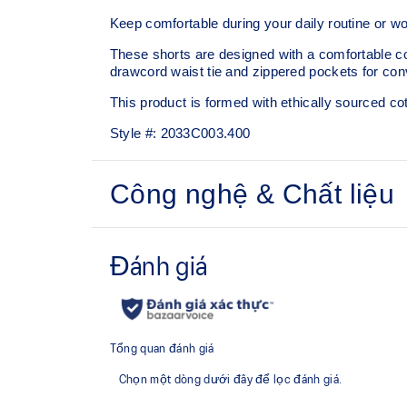
Keep comfortable during your daily routine or
These shorts are designed with a comfortable cot
drawcord waist tie and zippered pockets for con
This product is formed with ethically sourced c
Style #:
2033C003.400
Công nghệ & Chất liệu
Soft cotton knit fabric helps create a comfort
Adjustable drawcord waist tie.
7in inseam.
This product is formed with ethically source
sustainable manufacturing.