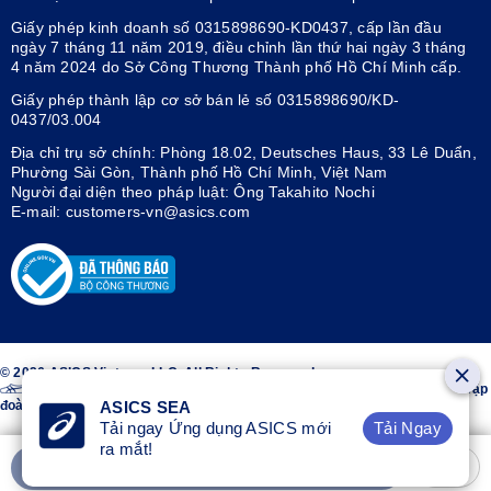
Giấy phép kinh doanh số 0315898690-KD0437, cấp lần đầu
ngày 7 tháng 11 năm 2019, điều chỉnh lần thứ hai ngày 3 tháng
4 năm 2024 do Sở Công Thương Thành phố Hồ Chí Minh cấp.
Giấy phép thành lập cơ sở bán lẻ số 0315898690/KD-
0437/03.004
Địa chỉ trụ sở chính: Phòng 18.02, Deutsches Haus, 33 Lê Duẩn,
Phường Sài Gòn, Thành phố Hồ Chí Minh, Việt Nam
Người đại diện theo pháp luật: Ông Takahito Nochi
E-mail: customers-vn@asics.com
© 2026 ASICS Vietnam LLC. All Rights Reserved.
Thiết kế sọc trên hai bên giày ASICS® là nhãn hiệu đã đăng ký của Tập
đoàn ASICS.
ASICS SEA
Tải Ngay
Tải ngay Ứng dụng ASICS mới
ra mắt!
Thêm vào giỏ hàng