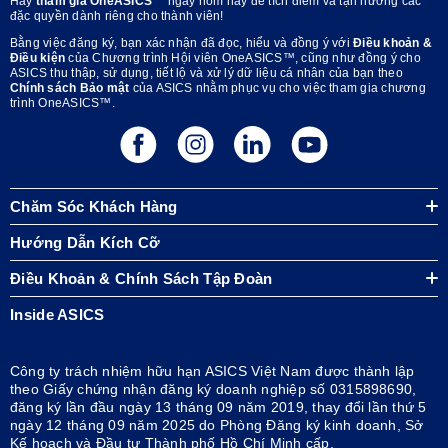
Hãy
tham gia OneASICS™
ngay hôm nay để tích điểm và tận hưởng các
đặc quyền dành riêng cho thành viên!
Bằng việc đăng ký, bạn xác nhận đã đọc, hiểu và đồng ý với
Điều khoản &
Điều kiện
của Chương trình Hội viên OneASICS™, cũng như đồng ý cho
ASICS thu thập, sử dụng, tiết lộ và xử lý dữ liệu cá nhân của bạn theo
Chính sách Bảo mật
của ASICS nhằm phục vụ cho việc tham gia chương
trình OneASICS™.
Chăm Sóc Khách Hàng
Hướng Dẫn Kích Cỡ
Điều Khoản & Chính Sách Tập Đoàn
Inside ASICS
Công ty trách nhiệm hữu hạn ASICS Việt Nam được thành lập
theo Giấy chứng nhận đăng ký doanh nghiệp số 0315898690,
đăng ký lần đầu ngày 13 tháng 09 năm 2019, thay đổi lần thứ 5
ngày 12 tháng 09 năm 2025 do Phòng Đăng ký kinh doanh, Sở
Kế hoạch và Đầu tư Thành phố Hồ Chí Minh cấp.