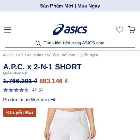
Sản Phẩm Mới | Mua Ngay
Tìm kiếm trên trang ASICS.com
ASICS
Nữ
Áo Quần Chạy Bộ & Thể Thao
Quần Ngắn
A.P.C. x 2-N-1 SHORT
Quần Short Nữ
1.766.291 ₫
883.146 ₫
4.5
(2)
Đọc
2
Product is in Western Fit
đánh
giá.
Liên
Khuyến Mãi
kết
trang
tương
tự.