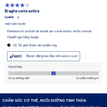
CHĂM SÓC CƠ THỂ, NUÔI DƯỠNG TINH THẦN