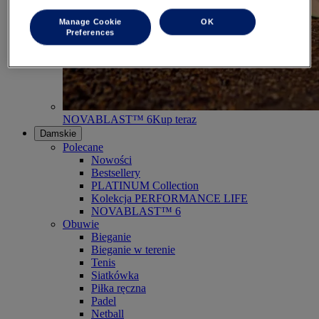
Manage Cookie
OK
Preferences
NOVABLAST™ 6
Kup teraz
Damskie
Polecane
Nowości
Bestsellery
PLATINUM Collection
Kolekcja PERFORMANCE LIFE
NOVABLAST™ 6
Obuwie
Bieganie
Bieganie w terenie
Tenis
Siatkówka
Piłka ręczna
Padel
Netball