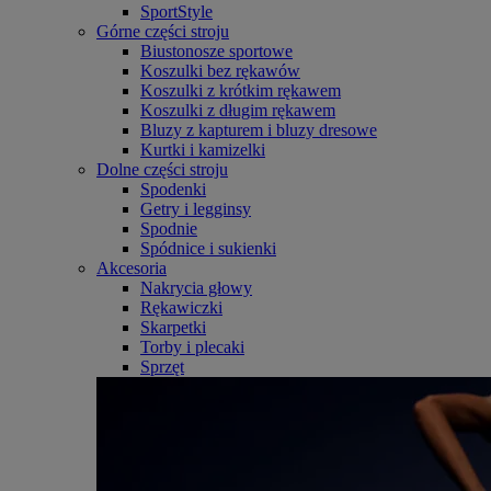
SportStyle
Górne części stroju
Biustonosze sportowe
Koszulki bez rękawów
Koszulki z krótkim rękawem
Koszulki z długim rękawem
Bluzy z kapturem i bluzy dresowe
Kurtki i kamizelki
Dolne części stroju
Spodenki
Getry i legginsy
Spodnie
Spódnice i sukienki
Akcesoria
Nakrycia głowy
Rękawiczki
Skarpetki
Torby i plecaki
Sprzęt