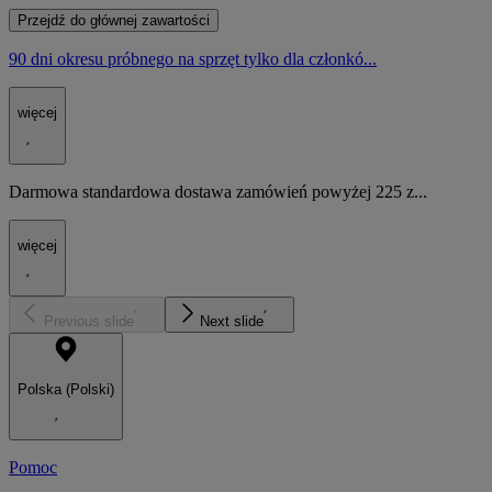
Przejdź do głównej zawartości
90 dni okresu próbnego na sprzęt tylko dla członkó...
więcej
Darmowa standardowa dostawa zamówień powyżej 225 z...
więcej
Previous slide
Next slide
Polska (Polski)
Pomoc