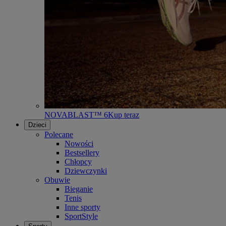
NOVABLAST™ 6
Kup teraz
Dzieci
Polecane
Nowości
Bestsellery
Chłopcy
Dziewczynki
Obuwie
Bieganie
Tenis
Inne sporty
SportStyle