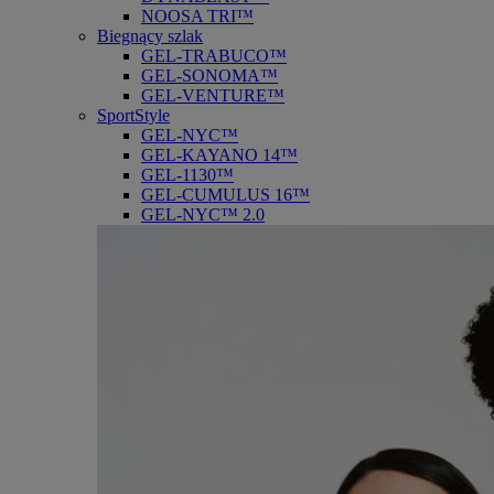
NOOSA TRI™
Biegnący szlak
GEL-TRABUCO™
GEL-SONOMA™
GEL-VENTURE™
SportStyle
GEL-NYC™
GEL-KAYANO 14™
GEL-1130™
GEL-CUMULUS 16™
GEL-NYC™ 2.0