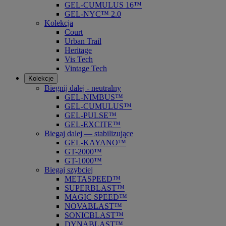
GEL-CUMULUS 16™
GEL-NYC™ 2.0
Kolekcja
Court
Urban Trail
Heritage
Vis Tech
Vintage Tech
Kolekcje
Biegnij dalej - neutralny
GEL-NIMBUS™
GEL-CUMULUS™
GEL-PULSE™
GEL-EXCITE™
Biegaj dalej — stabilizujące
GEL-KAYANO™
GT-2000™
GT-1000™
Biegaj szybciej
METASPEED™
SUPERBLAST™
MAGIC SPEED™
NOVABLAST™
SONICBLAST™
DYNABLAST™