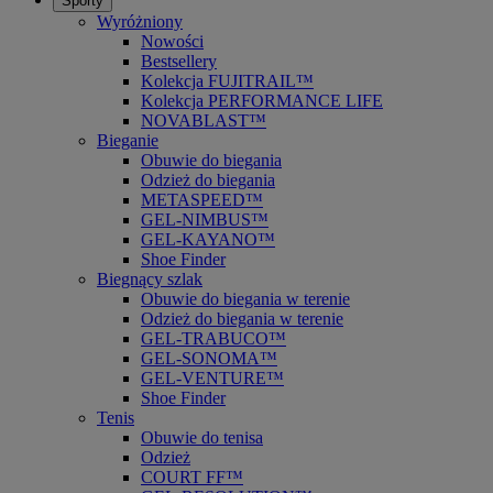
Sporty
Wyróżniony
Nowości
Bestsellery
Kolekcja FUJITRAIL™
Kolekcja PERFORMANCE LIFE
NOVABLAST™
Bieganie
Obuwie do biegania
Odzież do biegania
METASPEED™
GEL-NIMBUS™
GEL-KAYANO™
Shoe Finder
Biegnący szlak
Obuwie do biegania w terenie
Odzież do biegania w terenie
GEL-TRABUCO™
GEL-SONOMA™
GEL-VENTURE™
Shoe Finder
Tenis
Obuwie do tenisa
Odzież
COURT FF™