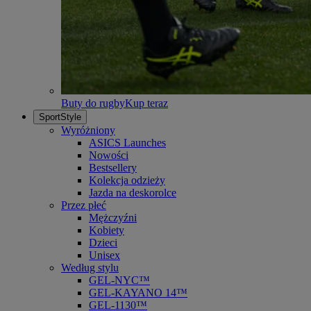
Buty do rugby
Kup teraz
SportStyle
Wyróżniony
ASICS Launches
Nowości
Bestsellery
Kolekcja odzieży
Jazda na deskorolce
Przez płeć
Mężczyźni
Kobiety
Dzieci
Unisex
Według stylu
GEL-NYC™
GEL-KAYANO 14™
GEL-1130™