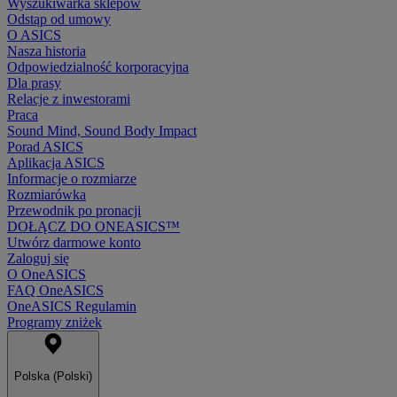
Wyszukiwarka sklepów
Odstąp od umowy
O ASICS
Nasza historia
Odpowiedzialność korporacyjna
Dla prasy
Relacje z inwestorami
Praca
Sound Mind, Sound Body Impact
Porad ASICS
Aplikacja ASICS
Informacje o rozmiarze
Rozmiarówka
Przewodnik po pronacji
DOŁĄCZ DO ONEASICS™
Utwórz darmowe konto
Zaloguj się
O OneASICS
FAQ OneASICS
OneASICS Regulamin
Programy zniżek
Polska (Polski)