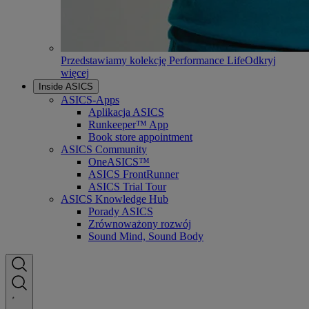
Przedstawiamy kolekcję Performance Life
Odkryj
więcej
Inside ASICS
ASICS-Apps
Aplikacja ASICS
Runkeeper™ App
Book store appointment
ASICS Community
OneASICS™
ASICS FrontRunner
ASICS Trial Tour
ASICS Knowledge Hub
Porady ASICS
Zrównoważony rozwój
Sound Mind, Sound Body