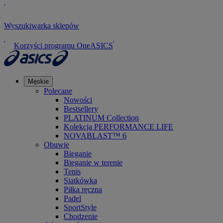
Wyszukiwarka sklepów
Korzyści programu OneASICS
Męskie
Polecane
Nowości
Bestsellery
PLATINUM Collection
Kolekcja PERFORMANCE LIFE
NOVABLAST™ 6
Obuwie
Bieganie
Bieganie w terenie
Tenis
Siatkówka
Piłka ręczna
Padel
SportStyle
Chodzenie