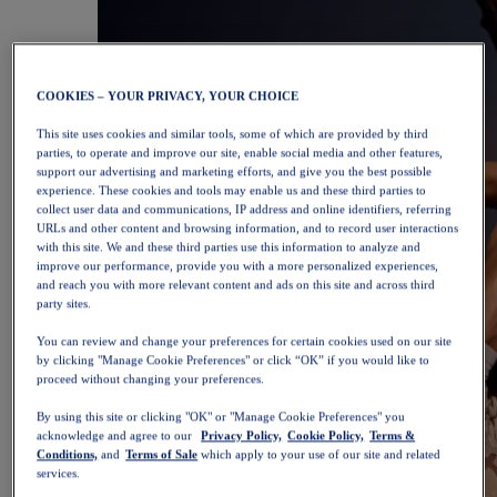
COOKIES – YOUR PRIVACY, YOUR CHOICE
This site uses cookies and similar tools, some of which are provided by third
parties, to operate and improve our site, enable social media and other features,
support our advertising and marketing efforts, and give you the best possible
experience. These cookies and tools may enable us and these third parties to
collect user data and communications, IP address and online identifiers, referring
URLs and other content and browsing information, and to record user interactions
with this site. We and these third parties use this information to analyze and
improve our performance, provide you with a more personalized experiences,
and reach you with more relevant content and ads on this site and across third
party sites.
You can review and change your preferences for certain cookies used on our site
by clicking "Manage Cookie Preferences" or click “OK” if you would like to
proceed without changing your preferences.
By using this site or clicking "OK" or "Manage Cookie Preferences" you
acknowledge and agree to our
Privacy Policy,
Cookie Policy,
Terms &
Conditions,
and
Terms of Sale
which apply to your use of our site and related
services.