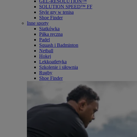
GEL-RESOLUTION™
SOLUTION SPEED™ FF
Style gry w tenisa
Shoe Finder
Inne sporty
Siatkówka
Piłka ręczna
Padel
Squash i Badminton
Netball
Hokej
Lekkoatletyka
Szkolenie i siłownia
Rugby
Shoe Finder