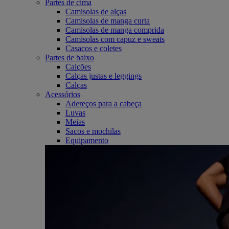
Partes de cima
Camisolas de alças
Camisolas de manga curta
Camisolas de manga comprida
Camisolas com capuz e sweats
Casacos e coletes
Partes de baixo
Calções
Calças justas e leggings
Calças
Acessórios
Adereços para a cabeça
Luvas
Meias
Sacos e mochilas
Equipamento