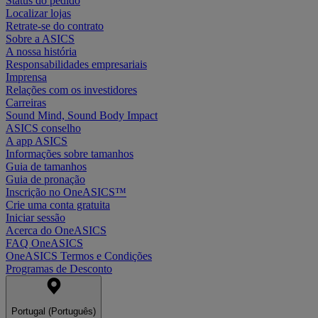
Status do pedido
Localizar lojas
Retrate-se do contrato
Sobre a ASICS
A nossa história
Responsabilidades empresariais
Imprensa
Relações com os investidores
Carreiras
Sound Mind, Sound Body Impact
ASICS conselho
A app ASICS
Informações sobre tamanhos
Guia de tamanhos
Guia de pronação
Inscrição no OneASICS™
Crie uma conta gratuita
Iniciar sessão
Acerca do OneASICS
FAQ OneASICS
OneASICS Termos e Condições
Programas de Desconto
Portugal (Português)