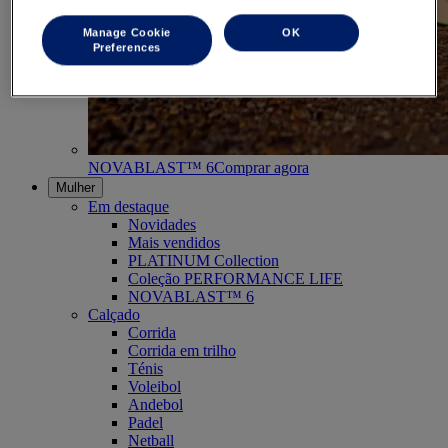
Manage Cookie
OK
Preferences
NOVABLAST™ 6
Comprar agora
Mulher
Em destaque
Novidades
Mais vendidos
PLATINUM Collection
Coleção PERFORMANCE LIFE
NOVABLAST™ 6
Calçado
Corrida
Corrida em trilho
Ténis
Voleibol
Andebol
Padel
Netball