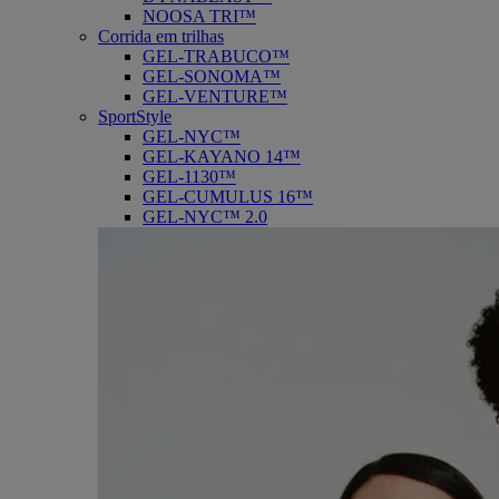
NOOSA TRI™
Corrida em trilhas
GEL-TRABUCO™
GEL-SONOMA™
GEL-VENTURE™
SportStyle
GEL-NYC™
GEL-KAYANO 14™
GEL-1130™
GEL-CUMULUS 16™
GEL-NYC™ 2.0