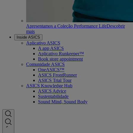
Apresentamos a Coleção Performance Life
Descobrir
mais
Inside ASICS
Aplicativo ASICS
A app ASICS
Aplicativo Runkeeper™
Book store appointment
Comunidade ASICS
OneASICS™
ASICS FrontRunner
ASICS Trial Tour
ASICS Knowledge Hub
ASICS Advice
Sustentabilidade
Sound Mind, Sound Body