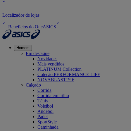
Localizador de lojas
Benefícios do OneASICS
Homem
Em destaque
Novidades
Mais vendidos
PLATINUM Collection
Coleção PERFORMANCE LIFE
NOVABLAST™ 6
Calçado
Corrida
Corrida em trilho
Ténis
Voleibol
Andebol
Padel
SportStyle
Caminhada