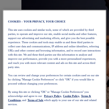
COOKIES – YOUR PRIVACY, YOUR CHOICE
This site uses cookies and similar tools, some of which are provided by third
parties, to operate and improve our site, enable social media and other features,
support our advertising and marketing efforts, and give you the best possible
experience. These cookies and tools may enable us and these third parties to
collect user data and communications, IP address and online identifiers, referring
URLs and other content and browsing information, and to record user interactions
with this site. We and these third parties use this information to analyze and
improve our performance, provide you with a more personalized experiences,
and reach you with more relevant content and ads on this site and across third
party sites.
You can review and change your preferences for certain cookies used on our site
by clicking "Manage Cookie Preferences" or click “OK” if you would like to
proceed without changing your preferences.
By using this site or clicking "OK" or "Manage Cookie Preferences" you
acknowledge and agree to our
Privacy Policy,
Cookie Policy,
Terms &
Conditions,
and
Terms of Sale
which apply to your use of our site and related
services.