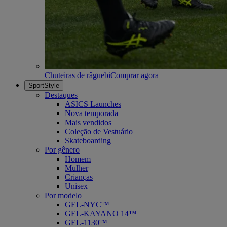
Chuteiras de râguebi
Comprar agora
SportStyle
Destaques
ASICS Launches
Nova temporada
Mais vendidos
Coleção de Vestuário
Skateboarding
Por gênero
Homem
Mulher
Crianças
Unisex
Por modelo
GEL-NYC™
GEL-KAYANO 14™
GEL-1130™