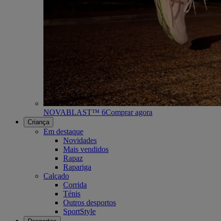
NOVABLAST™ 6
Comprar agora
Criança
Em destaque
Novidades
Mais vendidos
Rapaz
Rapariga
Calçado
Corrida
Ténis
Outros desportos
SportStyle