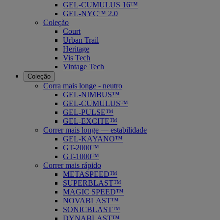
GEL-CUMULUS 16™
GEL-NYC™ 2.0
Coleção
Court
Urban Trail
Heritage
Vis Tech
Vintage Tech
Coleção
Corra mais longe - neutro
GEL-NIMBUS™
GEL-CUMULUS™
GEL-PULSE™
GEL-EXCITE™
Correr mais longe — estabilidade
GEL-KAYANO™
GT-2000™
GT-1000™
Correr mais rápido
METASPEED™
SUPERBLAST™
MAGIC SPEED™
NOVABLAST™
SONICBLAST™
DYNABLAST™