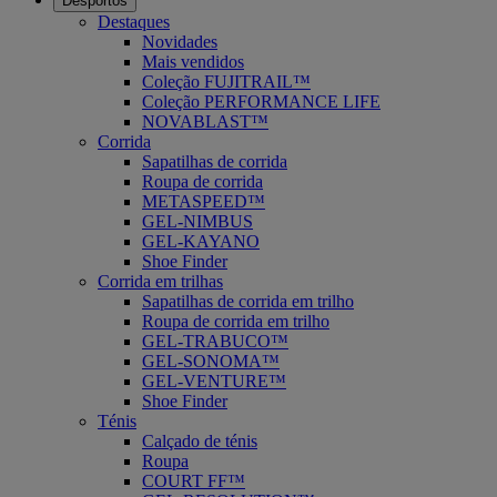
Desportos
Destaques
Novidades
Mais vendidos
Coleção FUJITRAIL™
Coleção PERFORMANCE LIFE
NOVABLAST™
Corrida
Sapatilhas de corrida
Roupa de corrida
METASPEED™
GEL-NIMBUS
GEL-KAYANO
Shoe Finder
Corrida em trilhas
Sapatilhas de corrida em trilho
Roupa de corrida em trilho
GEL-TRABUCO™
GEL-SONOMA™
GEL-VENTURE™
Shoe Finder
Ténis
Calçado de ténis
Roupa
COURT FF™