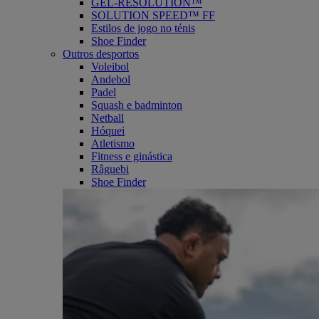
GEL-RESOLUTION™
SOLUTION SPEED™ FF
Estilos de jogo no ténis
Shoe Finder
Outros desportos
Voleibol
Andebol
Padel
Squash e badminton
Netball
Hóquei
Atletismo
Fitness e ginástica
Râguebi
Shoe Finder