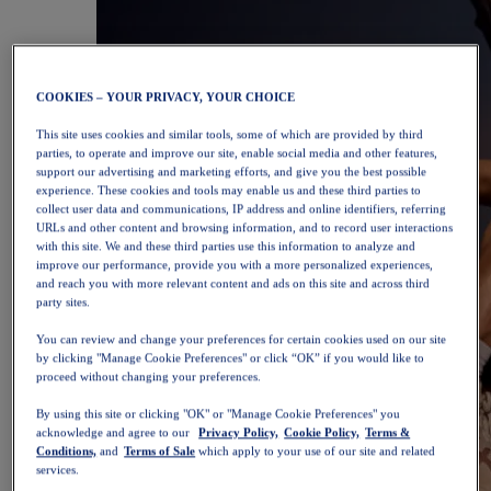
COOKIES – YOUR PRIVACY, YOUR CHOICE
This site uses cookies and similar tools, some of which are provided by third
parties, to operate and improve our site, enable social media and other features,
support our advertising and marketing efforts, and give you the best possible
experience. These cookies and tools may enable us and these third parties to
collect user data and communications, IP address and online identifiers, referring
URLs and other content and browsing information, and to record user interactions
with this site. We and these third parties use this information to analyze and
improve our performance, provide you with a more personalized experiences,
and reach you with more relevant content and ads on this site and across third
party sites.
You can review and change your preferences for certain cookies used on our site
by clicking "Manage Cookie Preferences" or click “OK” if you would like to
proceed without changing your preferences.
By using this site or clicking "OK" or "Manage Cookie Preferences" you
acknowledge and agree to our
Privacy Policy,
Cookie Policy,
Terms &
Conditions,
and
Terms of Sale
which apply to your use of our site and related
services.