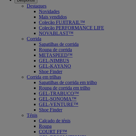
Desportos
Destaques
Novidades
Mais vendidos
Coleção FUJITRAIL™
Coleção PERFORMANCE LIFE
NOVABLAST™
Corrida
Sapatilhas de corrida
Roupa de corrida
METASPEED™
GEL-NIMBUS
GEL-KAYANO
Shoe Finder
Corrida em trilhas
Sapatilhas de corrida em trilho
Roupa de corrida em trilho
GEL-TRABUCO™
GEL-SONOMA™
GEL-VENTURE™
Shoe Finder
Ténis
Calçado de ténis
Roupa
COURT FF™