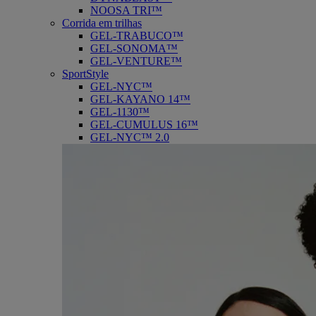
NOOSA TRI™
Corrida em trilhas
GEL-TRABUCO™
GEL-SONOMA™
GEL-VENTURE™
SportStyle
GEL-NYC™
GEL-KAYANO 14™
GEL-1130™
GEL-CUMULUS 16™
GEL-NYC™ 2.0