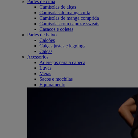
Partes de cima
Camisolas de alças
Camisolas de manga curta
Camisolas de manga comprida
Camisolas com capuz e sweats
Casacos e coletes
Partes de baixo
Calções
Calças justas e leggings
Calças
Acessórios
Adereços para a cabeça
Luvas
Meias
Sacos e mochilas
Equipamento