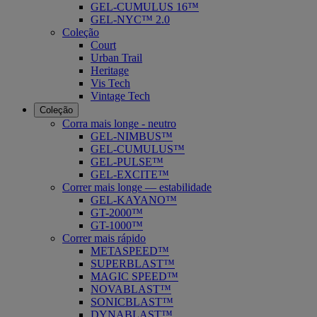
GEL-CUMULUS 16™
GEL-NYC™ 2.0
Coleção
Court
Urban Trail
Heritage
Vis Tech
Vintage Tech
Coleção
Corra mais longe - neutro
GEL-NIMBUS™
GEL-CUMULUS™
GEL-PULSE™
GEL-EXCITE™
Correr mais longe — estabilidade
GEL-KAYANO™
GT-2000™
GT-1000™
Correr mais rápido
METASPEED™
SUPERBLAST™
MAGIC SPEED™
NOVABLAST™
SONICBLAST™
DYNABLAST™