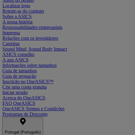
Status do pedido
Localizar lojas
Retrate-se do contrato
Sobre a ASICS
A nossa história
Responsabilidades empresariais
Imprensa
Relações com os investidores
Carreiras
Sound Mind, Sound Body Impact
ASICS conselho
A app ASICS
Informações sobre tamanhos
Guia de tamanhos
Guia de pronação
Inscrição no OneASICS™
Crie uma conta gratuita
Iniciar sessão
Acerca do OneASICS
FAQ OneASICS
OneASICS Termos e Condições
Programas de Desconto
Portugal (Português)