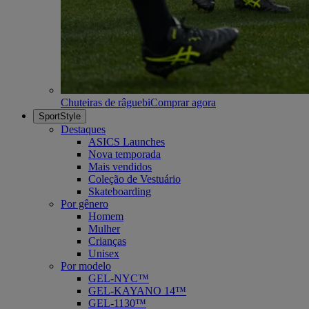
Chuteiras de râguebi
Comprar agora
SportStyle
Destaques
ASICS Launches
Nova temporada
Mais vendidos
Coleção de Vestuário
Skateboarding
Por gênero
Homem
Mulher
Crianças
Unisex
Por modelo
GEL-NYC™
GEL-KAYANO 14™
GEL-1130™