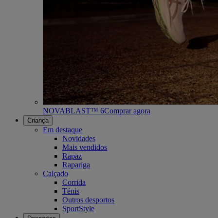
NOVABLAST™ 6
Comprar agora
Criança
Em destaque
Novidades
Mais vendidos
Rapaz
Rapariga
Calçado
Corrida
Ténis
Outros desportos
SportStyle