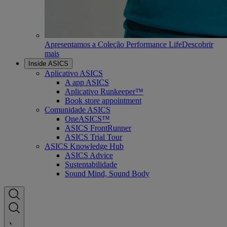
Apresentamos a Coleção Performance Life
Descobrir
mais
Inside ASICS
Aplicativo ASICS
A app ASICS
Aplicativo Runkeeper™
Book store appointment
Comunidade ASICS
OneASICS™
ASICS FrontRunner
ASICS Trial Tour
ASICS Knowledge Hub
ASICS Advice
Sustentabilidade
Sound Mind, Sound Body