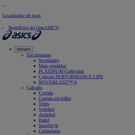
Localizador de lojas
Benefícios do OneASICS
Homem
Em destaque
Novidades
Mais vendidos
PLATINUM Collection
Coleção PERFORMANCE LIFE
NOVABLAST™ 6
Calçado
Corrida
Corrida em trilho
Ténis
Voleibol
Andebol
Padel
SportStyle
Caminhada