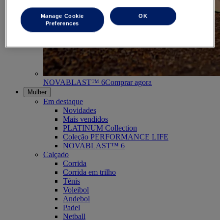
Manage Cookie
OK
Preferences
NOVABLAST™ 6
Comprar agora
Mulher
Em destaque
Novidades
Mais vendidos
PLATINUM Collection
Coleção PERFORMANCE LIFE
NOVABLAST™ 6
Calçado
Corrida
Corrida em trilho
Ténis
Voleibol
Andebol
Padel
Netball