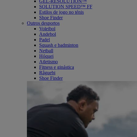
GEL-RESOLUTION™
SOLUTION SPEED™ FF
Estilos de jogo no ténis
Shoe Finder
Outros desportos
Voleibol
Andebol
Padel
Squash e badminton
Netball
Hóquei
Atletismo
Fitness e ginástica
Râguebi
Shoe Finder