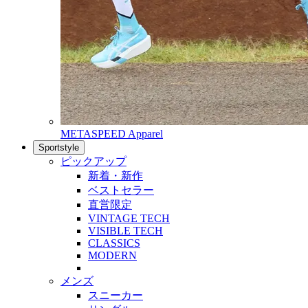
METASPEED Apparel
Sportstyle
ピックアップ
新着・新作
ベストセラー
直営限定
VINTAGE TECH
VISIBLE TECH
CLASSICS
MODERN
メンズ
スニーカー