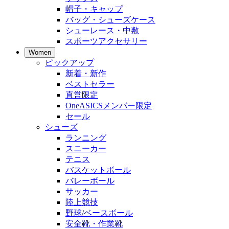
帽子・キャップ
バッグ・シューズケース
シューレース・中敷
スポーツアクセサリー
Women
ピックアップ
新着・新作
ベストセラー
直営限定
OneASICSメンバー限定
セール
シューズ
ランニング
スニーカー
テニス
バスケットボール
バレーボール
サッカー
陸上競技
野球/ベースボール
安全靴・作業靴