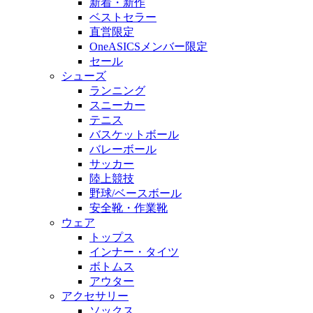
新着・新作
ベストセラー
直営限定
OneASICSメンバー限定
セール
シューズ
ランニング
スニーカー
テニス
バスケットボール
バレーボール
サッカー
陸上競技
野球/ベースボール
安全靴・作業靴
ウェア
トップス
インナー・タイツ
ボトムス
アウター
アクセサリー
ソックス