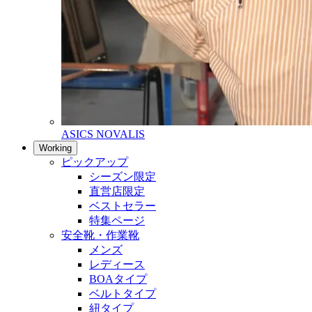
ASICS NOVALIS
Working
ピックアップ
シーズン限定
直営店限定
ベストセラー
特集ページ
安全靴・作業靴
メンズ
レディース
BOAタイプ
ベルトタイプ
紐タイプ