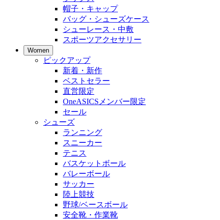
帽子・キャップ
バッグ・シューズケース
シューレース・中敷
スポーツアクセサリー
Women
ピックアップ
新着・新作
ベストセラー
直営限定
OneASICSメンバー限定
セール
シューズ
ランニング
スニーカー
テニス
バスケットボール
バレーボール
サッカー
陸上競技
野球/ベースボール
安全靴・作業靴