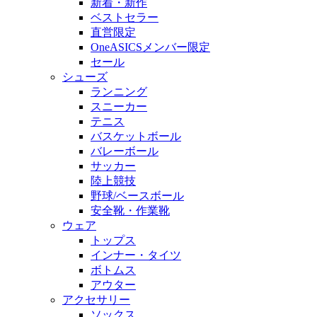
新着・新作
ベストセラー
直営限定
OneASICSメンバー限定
セール
シューズ
ランニング
スニーカー
テニス
バスケットボール
バレーボール
サッカー
陸上競技
野球/ベースボール
安全靴・作業靴
ウェア
トップス
インナー・タイツ
ボトムス
アウター
アクセサリー
ソックス