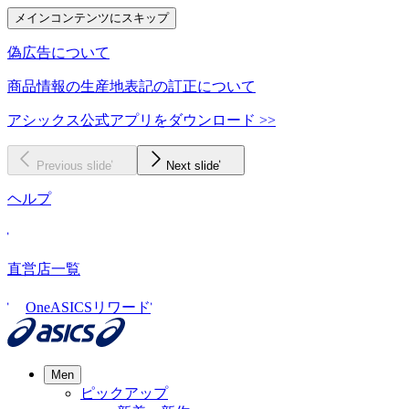
メインコンテンツにスキップ
偽広告について
商品情報の生産地表記の訂正について
アシックス公式アプリをダウンロード >>
Previous slide
Next slide
ヘルプ
直営店一覧
OneASICSリワード
Men
ピックアップ