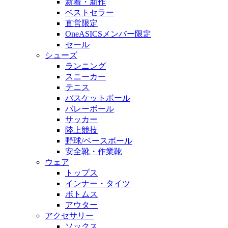
新着・新作
ベストセラー
直営限定
OneASICSメンバー限定
セール
シューズ
ランニング
スニーカー
テニス
バスケットボール
バレーボール
サッカー
陸上競技
野球/ベースボール
安全靴・作業靴
ウェア
トップス
インナー・タイツ
ボトムス
アウター
アクセサリー
ソックス