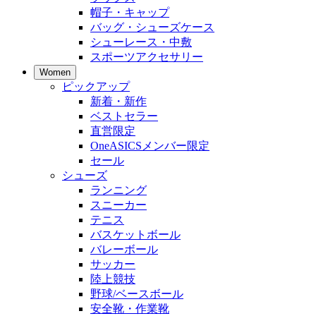
帽子・キャップ
バッグ・シューズケース
シューレース・中敷
スポーツアクセサリー
Women
ピックアップ
新着・新作
ベストセラー
直営限定
OneASICSメンバー限定
セール
シューズ
ランニング
スニーカー
テニス
バスケットボール
バレーボール
サッカー
陸上競技
野球/ベースボール
安全靴・作業靴