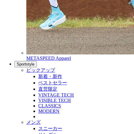
METASPEED Apparel
Sportstyle
ピックアップ
新着・新作
ベストセラー
直営限定
VINTAGE TECH
VISIBLE TECH
CLASSICS
MODERN
メンズ
スニーカー