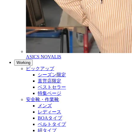
ASICS NOVALIS
Working
ピックアップ
シーズン限定
直営店限定
ベストセラー
特集ページ
安全靴・作業靴
メンズ
レディース
BOAタイプ
ベルトタイプ
紐タイプ