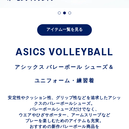
count
アイテム一覧を見る
ery, exclusive discounts and more with
ards.
Sign In | Create Account
ASICS VOLLEYBALL
アシックス バレーボール シューズ＆
ユニフォーム・練習着
安定性やクッション性、グリップ性などを追求したアシッ
クスのバレーボールシューズ。​
バレーボールシューズだけでなく、
ウエアやひざサポーター、アームスリーブなど
プレーを楽しむためのアイテムも充実。
おすすめの新作バレーボール商品を