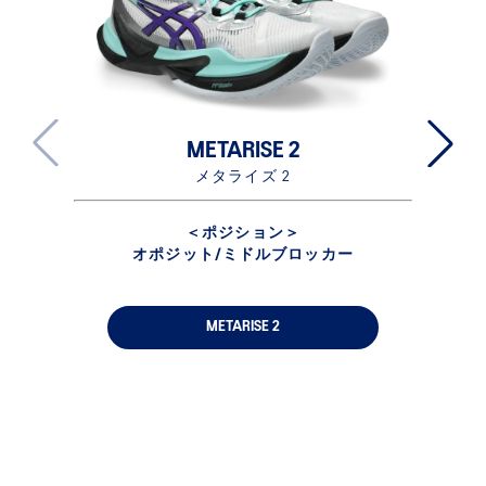
METARISE 2
メタライズ 2
＜ポジション＞
オポジット/ミドルブロッカー
オ
METARISE 2