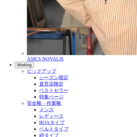
ASICS NOVALIS
Working
ピックアップ
シーズン限定
直営店限定
ベストセラー
特集ページ
安全靴・作業靴
メンズ
レディース
BOAタイプ
ベルトタイプ
紐タイプ