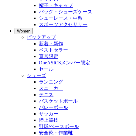
帽子・キャップ
バッグ・シューズケース
シューレース・中敷
スポーツアクセサリー
Women
ピックアップ
新着・新作
ベストセラー
直営限定
OneASICSメンバー限定
セール
シューズ
ランニング
スニーカー
テニス
バスケットボール
バレーボール
サッカー
陸上競技
野球/ベースボール
安全靴・作業靴