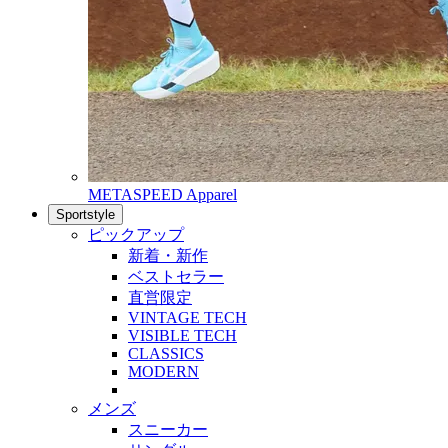
METASPEED Apparel
Sportstyle
ピックアップ
新着・新作
ベストセラー
直営限定
VINTAGE TECH
VISIBLE TECH
CLASSICS
MODERN
メンズ
スニーカー