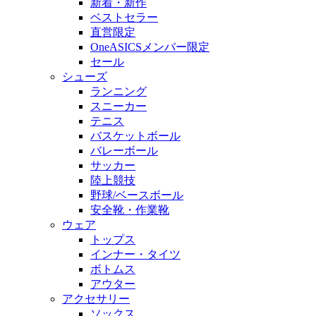
新着・新作
ベストセラー
直営限定
OneASICSメンバー限定
セール
シューズ
ランニング
スニーカー
テニス
バスケットボール
バレーボール
サッカー
陸上競技
野球/ベースボール
安全靴・作業靴
ウェア
トップス
インナー・タイツ
ボトムス
アウター
アクセサリー
ソックス